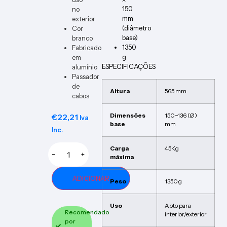
150
no
mm
exterior
(diâmetro
Cor
base)
branco
1350
Fabricado
g
em
ESPECIFICAÇÕES
alumínio
Passador
de
Altura
565 mm
cabos
Dimensões
150~136 (Ø)
€
22,21
Iva
base
mm
Inc.
Carga
4.5Kg
−
+
máxima
ADICIONAR
Peso
1350 g
Uso
Apto para
Recomendado
interior/exterior
por