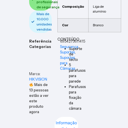
profissionais
Composição
Liga de
de segurança
alumínio
Mais de
10.000
unidades
Cor
Branco
vendidas
CONTEÚDO
Referência
6954273611415
Categorias
Segurança
,
Suporte
Suportes
,
de
Suportes
tecto
para
5
Câmaras
parafusos
Marca:
para
HIKVISION
parede
Mais de
Parafusos
13
pessoas
para
estão a ver
fixação
este
da
produto
câmara
agora
Informação