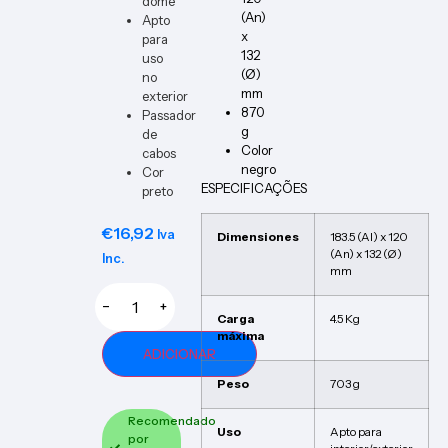
dome
(An)
Apto
x
para
132
uso
(Ø)
no
mm
exterior
870
Passador
g
de
Color
cabos
negro
Cor
ESPECIFICAÇÕES
preto
€
16,92
Iva
Dimensiones
183.5 (Al) x 120
(An) x 132 (Ø)
Inc.
mm
−
+
Carga
4.5 Kg
máxima
ADICIONAR
Peso
703 g
Recomendado
Uso
Apto para
por