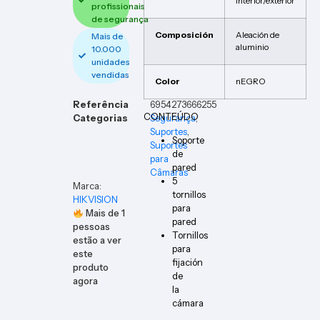
interior/exterior
profissionais
de segurança
Composición
Aleación de
Mais de
aluminio
10.000
unidades
vendidas
Color
nEGRO
Referência
6954273666255
CONTEÚDO
Categorias
Segurança
,
Suportes
,
Soporte
Suportes
de
para
pared
Câmaras
5
Marca:
tornillos
HIKVISION
para
Mais de
1
pared
pessoas
Tornillos
estão a ver
para
este
fijación
produto
de
agora
la
cámara