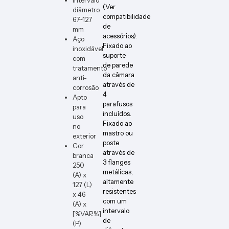
ER-W
(Ver
diâmetro
compatibilidade
67~127
de
mm
acessórios).
Aço
Fixado ao
inoxidável
suporte
com
de parede
tratamento
da câmara
anti-
através de
corrosão
4
Apto
parafusos
para
incluídos.
uso
Fixado ao
no
mastro ou
exterior
poste
Cor
através de
branca
3 flanges
250
metálicas,
(A) x
altamente
127 (L)
resistentes
x 46
com um
(A) x
intervalo
[%VAR%]
de
(P)