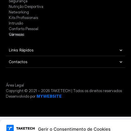
Segurança
Nutrição Desportiva
Networking
Kits Profissionais
Intrusão
Conforto Pessoal
Câmaras
Ver mais
Links Rápidos
Contactos
Área Legal
Copyright © 2021 – 2026 TAKETECH | Todos os direitos reservados
Desenvolvido por
MYWEBSITE
Gerir o Consentimento de Cookies