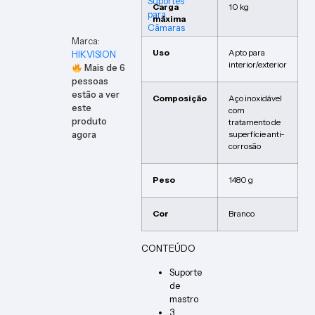
Suportes
Carga
10 kg
para
máxima
Câmaras
Marca:
Uso
Apto para
HIKVISION
interior/exterior
Mais de
6
pessoas
estão a ver
Composição
Aço inoxidável
este
com
produto
tratamento de
agora
superfície anti-
corrosão
Peso
1480 g
Cor
Branco
CONTEÚDO
Suporte
de
mastro
3