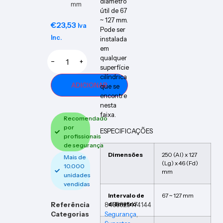
diâmetro
mm
útil de 67
~ 127 mm.
€
23,53
Iva
Pode ser
Inc.
instalada
em
qualquer
−
+
superfície
cilíndrica
ADICIONAR
que se
encontre
nesta
faixa.
Recomendado
por
ESPECIFICAÇÕES
profissionais
de segurança
Dimensões
250 (Al) x 127
Mais de
(Lg) x 46 (Fd)
10.000
mm
unidades
vendidas
Intervalo de
67 ~ 127 mm
Referência
8435325474144
diâmetro
Categorias
Segurança
,