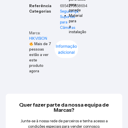
para
Referência
6954273658694
parede
Categorias
Segurança
,
Material
Suportes
para
para
a
Câmaras
instalação
Marca:
HIKVISION
Mais de
7
Informação
pessoas
adicional
estão a ver
este
produto
agora
Quer fazer parte da nossa equipa de
Marcas?
Junte-se à nossa rede de parceiros e tenha acesso a
condições especiais para vender connosco.