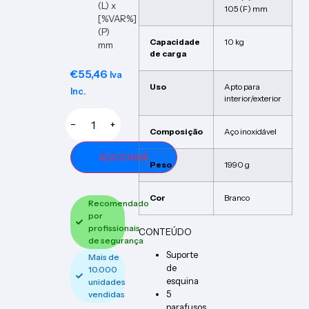
(L) x
105 (F) mm
[%VAR%]
(P)
Capacidade
10 kg
mm
de carga
€
55,46
Iva
Uso
Apto para
Inc.
interior/exterior
−
+
Composição
Aço inoxidável
ADICIONAR
Peso
1990 g
Cor
Branco
Recomendado
por
profissionais
CONTEÚDO
de segurança
Suporte
Mais de
de
10.000
esquina
unidades
5
vendidas
parafusos