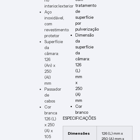
DIMM
tratamento
interior/exterior
ER-W-
de
Aço
VERT
superfície
inoxidável,
por
com
pulverização
revestimento
Dimensão
protetor
da
Superfície
superfície
da
da
câmara:
câmara:
126
126
(An) x
(L)
250
mm
(Al)
x
mm
250
Passador
(A)
de
mm
cabos
Cor
Cor
branco
branca
ESPECIFICAÇÕES
126 (L)
x 250
(A) x
Dimensões
126 (L) mm x
105
250 (A) mm x