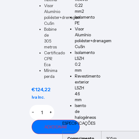
0,22
Visor
mm2
Alumínio
Isolamento
poliéster+drenagem
PE
CuSn
Visor
Bobine
Alumínio
de
poliéster+drenagem
305
CuSn
metros
Isolamento
Certificado
LSZH
CPR
0.2
Eca
mm
Mínima
Revestimento
perda
exterior
LSZH
€
124,22
4.6
Iva Inc.
mm
Isento
de
−
+
halogéneos
ESPECIFICAÇÕES
ADICIONAR
Comprimento
305 m