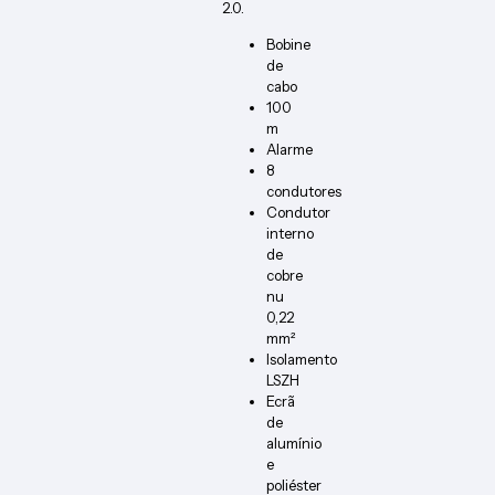
2.0.
Bobine
de
cabo
100
m
Alarme
8
condutores
Condutor
interno
de
cobre
nu
0,22
mm²
Isolamento
LSZH
Ecrã
de
alumínio
e
poliéster