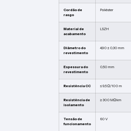
Cordão de
Poliéster
rasgo
Material de
LSZH
acabamento
Diâmetro do
4,90 ± 0,30 mm
revestimento
Espessura do
0,50 mm
revestimento
Resistência CC
≤ 9,5 Ω/100 m
Resistência de
≥ 300 MΩ·km
isolamento
Tensão de
60 V
funcionamento