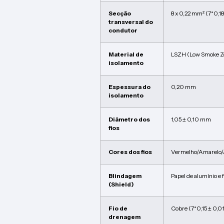
Secção
8 x 0,22 mm² (7*0,1
transversal do
condutor
Material de
LSZH (Low Smoke Z
isolamento
Espessura do
0,20 mm
isolamento
Diâmetro dos
1,05 ± 0,10 mm
fios
Cores dos fios
Vermelho/Amarelo/
Blindagem
Papel de alumínio e 
(Shield)
Fio de
Cobre (7*0,15 ± 0,
drenagem