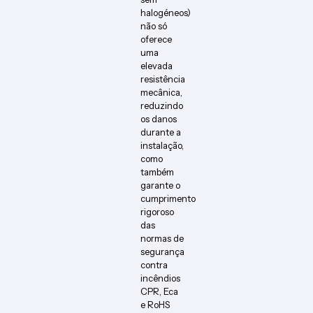
halogéneos)
não só
oferece
uma
elevada
resistência
mecânica,
reduzindo
os danos
durante a
instalação,
como
também
garante o
cumprimento
rigoroso
das
normas de
segurança
contra
incêndios
CPR, Eca
e RoHS