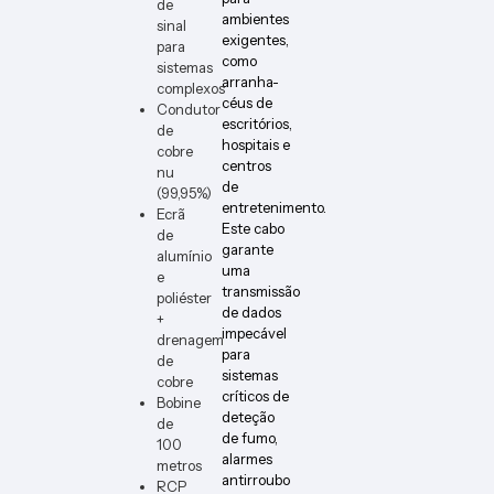
de
ambientes
sinal
exigentes,
para
como
sistemas
arranha-
complexos
céus de
Condutor
escritórios,
de
hospitais e
cobre
centros
nu
de
(99,95%)
entretenimento.
Ecrã
Este cabo
de
garante
alumínio
uma
e
transmissão
poliéster
de dados
+
impecável
drenagem
para
de
sistemas
cobre
críticos de
Bobine
deteção
de
de fumo,
100
alarmes
metros
antirroubo
RCP