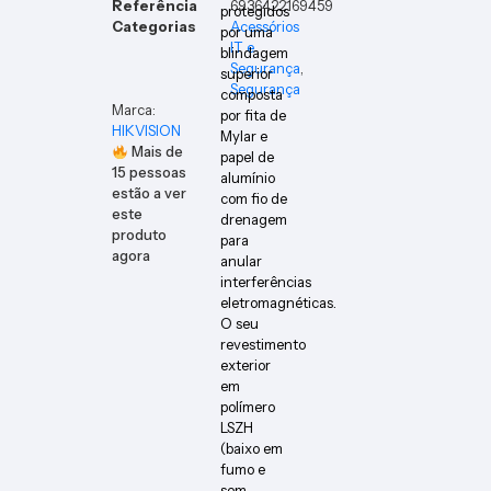
Referência
6936422169459
protegidos
Categorias
Acessórios
por uma
IT e
blindagem
Segurança
,
superior
Segurança
composta
Marca:
por fita de
HIKVISION
Mylar e
Mais de
papel de
15
pessoas
alumínio
estão a ver
com fio de
este
drenagem
produto
para
agora
anular
interferências
eletromagnéticas.
O seu
revestimento
exterior
em
polímero
LSZH
(baixo em
fumo e
sem