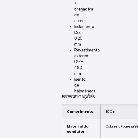
+
drenagem
de
cobre
Isolamento
LSZH
0.20
mm
Revestimento
exterior
LSZH
4.90
mm
Isento
de
halogéneos
ESPECIFICAÇÕES
Comprimento
100 m
Material do
Cobre nu (pureza 9
condutor