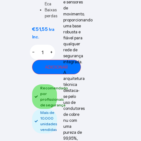
e sensores
Eca
de
Baixas
movimento,
perdas
proporcionando
uma base
€
51,55
Iva
robusta e
Inc.
fiável para
qualquer
rede de
−
+
segurança
integrada.
ADICIONAR
A
arquitetura
técnica
Recomendado
destaca-
por
se pelo
profissionais
uso de
de segurança
condutores
Mais de
de cobre
10.000
nu com
unidades
uma
vendidas
pureza de
99,95%,,