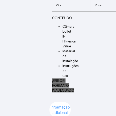
Cor
Preto
CONTEÚDO
Câmara
Bullet
IP
Hikvision
Value
Material
de
instalação
Instruções
de
uso
¡ERROR!
FORMATO
INADECUADO
Informação
adicional