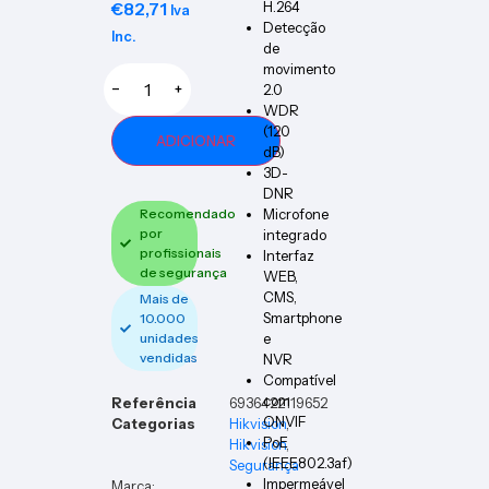
€
82,71
H.264
Iva
Detecção
Inc.
de
movimento
−
+
2.0
WDR
(120
ADICIONAR
dB)
3D-
DNR
Recomendado
Microfone
por
integrado
profissionais
Interfaz
de segurança
WEB,
CMS,
Mais de
Smartphone
10.000
unidades
e
vendidas
NVR
Compatível
com
Referência
6936422119652
ONVIF
Categorias
Hikvision
,
PoE
Hikvision
,
(IEEE802.3af)
Segurança
Impermeável
Marca: