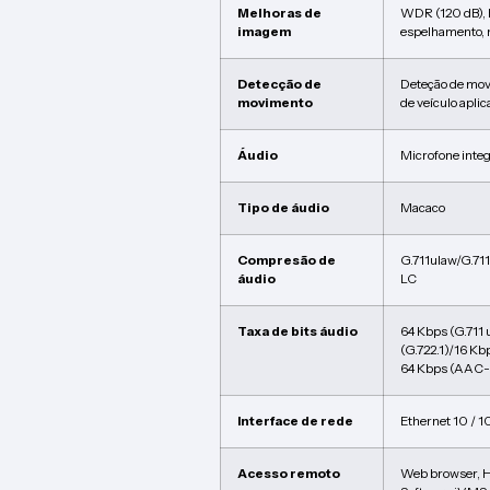
Melhoras de
WDR (120 dB),
imagem
espelhamento, 
Detecção de
Deteção de mov
movimento
de veículo apli
Áudio
Microfone inte
Tipo de áudio
Macaco
Compresão de
G.711ulaw/G.7
áudio
LC
Taxa de bits áudio
64 Kbps (G.711 
(G.722.1)/16 Kb
64 Kbps (AAC-
Interface de rede
Ethernet 10 / 
Acesso remoto
Web browser, 