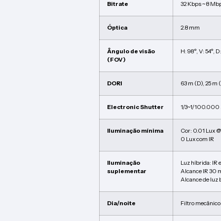
Bitrate
32 Kbps ~ 8 Mb
Óptica
2.8 mm
Ângulo de visão
H: 98°, V: 54°, D
(FOV)
DORI
63 m (D), 25 m (
Electronic Shutter
1/3~1/100.000 
Iluminação mínima
Cor: 0.01 Lux 
0 Lux com IR
Iluminação
Luz híbrida: IR 
suplementar
Alcance IR 30 
Alcance de luz
Dia/noite
Filtro mecânico