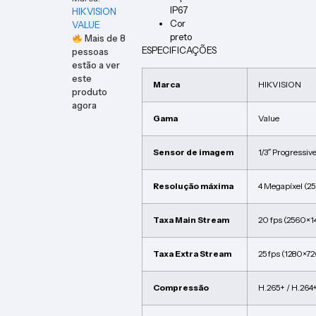
IP67
HIKVISION
Cor
VALUE
preto
Mais de
8
ESPECIFICAÇÕES
pessoas
estão a ver
este
Marca
HIKVISION
produto
agora
Gama
Value
Sensor de imagem
1/3″ Progressi
Resolução máxima
4 Megapíxel (2
Taxa Main Stream
20 fps (2560×1
Taxa Extra Stream
25 fps (1280×7
Compressão
H.265+ / H.264+