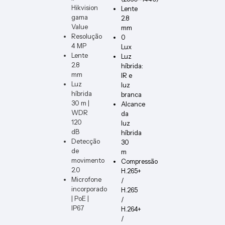
Hikvision
Lente
gama
2.8
Value
mm
Resolução
0
4 MP
Lux
Lente
Luz
2.8
híbrida:
mm
IR e
Luz
luz
híbrida
branca
30 m |
Alcance
WDR
da
120
luz
dB
híbrida
Detecção
30
de
m
movimento
Compressão
2.0
H.265+
Microfone
/
incorporado
H.265
| PoE |
/
IP67
H.264+
/