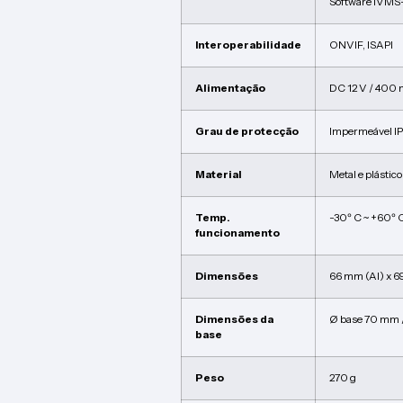
Software iVMS
Interoperabilidade
ONVIF, ISAPI
Alimentação
DC 12 V / 400 
Grau de protecção
Impermeável I
Material
Metal e plástico
Temp.
-30º C ~ +60º 
funcionamento
Dimensões
66 mm (Al) x 6
Dimensões da
Ø base 70 mm / 
base
Peso
270 g