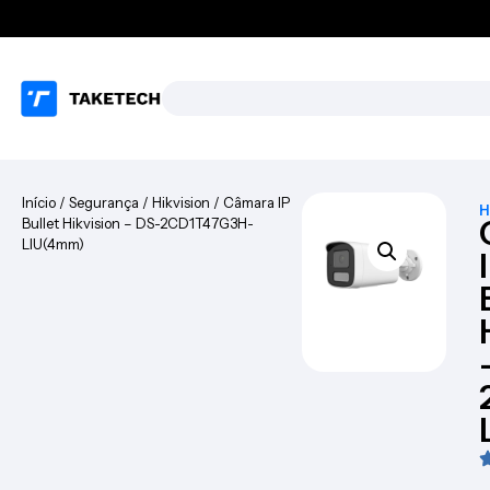
Início
/
Segurança
/
Hikvision
/ Câmara IP
H
Bullet Hikvision – DS-2CD1T47G3H-
LIU(4mm)