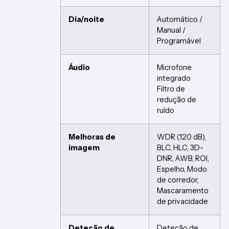
Dia/noite
Automático /
Manual /
Programável
Áudio
Microfone
integrado
Filtro de
redução de
ruído
Melhoras de
WDR (120 dB),
imagem
BLC, HLC, 3D-
DNR, AWB, ROI,
Espelho, Modo
de corredor,
Mascaramento
de privacidade
Deteção de
Deteção de