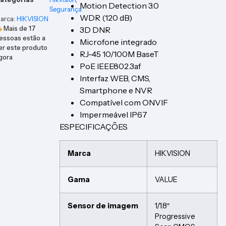
Motion Detection 3.0
Segurança
WDR (120 dB)
arca:
HIKVISION
Mais de
17
3D DNR
essoas estão a
Microfone integrado
er este produto
RJ-45 10/100M BaseT
gora
PoE IEEE802.3af
Interfaz WEB, CMS,
Smartphone e NVR
Compatível com ONVIF
Impermeável IP67
ESPECIFICAÇÕES
Marca
HIKVISION
Gama
VALUE
Sensor de imagem
1/1.8″
Progressive