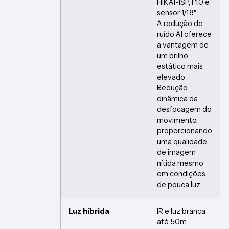
HIKAI-ISP, F1.0 e
sensor 1/1.8″
A redução de
ruído AI oferece
a vantagem de
um brilho
estático mais
elevado
Redução
dinâmica da
desfocagem do
movimento,
proporcionando
uma qualidade
de imagem
nítida mesmo
em condições
de pouca luz
Luz híbrida
IR e luz branca
até 50m