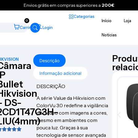
Envios grátis em compras superiores a
200€
Categorias
Início
Loja
0
Carrinho
Login
Noticias
Produ
IKVISION
Descrição
Câmara
relac
IP
Informação adicional
Bullet
DESCRIÇÃO
Hikvision
A série Value da Hikvision com
– DS-
ColorVu 3.0 redefine a vigilância
2CD1T47G3H-
por vídeo com imagens a cores,
LIU(4mm)
mesmo em ambientes com
pouca luz. Graças à sua
tecnologia de sensor avançada