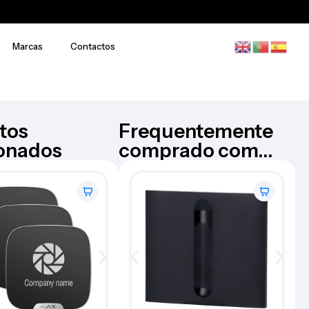
Marcas
Contactos
tos
Frequentemente
ionados
comprado com...
Câmara Bullet – AJ-
AJAX
BULLETCAM-5-0400-B
€
176,73
Iva Inc.