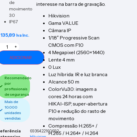
de
interesse na barra de gravação.
movimento
3.0
Hikvision
IP67
Gama VALUE
Câmara IP
€
135,89
Iva Inc.
1/1.8″ Progressive Scan
CMOS com F1.0
+
4 Megapixel (2560×1440)
ADICIONAR
Lente 4 mm
0 Lux
Luz híbrida: IR e luz branca
Recomendado
Alcance 50 m
por
ColorVu3.0: imagem a
profissionais
de segurança
cores 24 horas com
Mais de
HIKAI-ISP, super-abertura
10.000
F1.0 e redução do rasto de
unidades
movimento
vendidas
Compressão H.265+ /
eferência
6936422160692
H.265 / H.264+ / H.264
ategorias
Hikvision
,