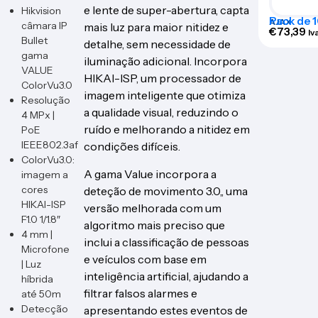
e lente de super-abertura, capta
Hikvision
Pack de 
AJAX
câmara IP
mais luz para maior nitidez e
personali
€
73,39
Iv
Bullet
exterior 
detalhe, sem necessidade de
BRANDP
gama
iluminação adicional. Incorpora
VALUE
HIKAI-ISP, um processador de
ColorVu3.0
imagem inteligente que otimiza
Resolução
a qualidade visual, reduzindo o
4 MPx |
ruído e melhorando a nitidez em
PoE
IEEE802.3af
condições difíceis.
ColorVu3.0:
A gama Value incorpora a
imagem a
cores
deteção de movimento 3.0,, uma
HIKAI-ISP
versão melhorada com um
F1.0 1/1.8″
algoritmo mais preciso que
4 mm |
inclui a classificação de pessoas
Microfone
e veículos com base em
| Luz
inteligência artificial, ajudando a
híbrida
filtrar falsos alarmes e
até 50m
Detecção
apresentando estes eventos de