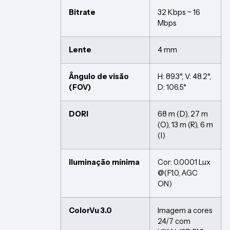
Bitrate
32 Kbps ~ 16
Mbps
Lente
4 mm
Ângulo de visão
H: 89.3°, V: 48.2°,
(FOV)
D: 106.5°
DORI
68 m (D), 27 m
(O), 13 m (R), 6 m
(I)
Iluminação mínima
Cor: 0.0001 Lux
@(F1.0, AGC
ON)
ColorVu 3.0
Imagem a cores
24/7 com