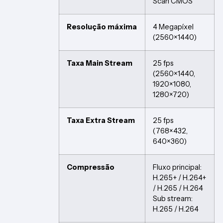
Scan CMOS
Resolução máxima
4 Megapíxel
(2560×1440)
Taxa Main Stream
25 fps
(2560×1440,
1920×1080,
1280×720)
Taxa Extra Stream
25 fps
(768×432,
640×360)
Compressão
Fluxo principal:
H.265+ / H.264+
/ H.265 / H.264
Sub stream:
H.265 / H.264