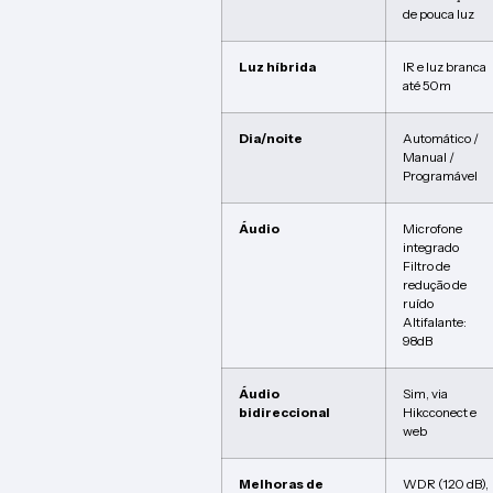
de pouca luz
Luz híbrida
IR e luz branca
até 50m
Dia/noite
Automático /
Manual /
Programável
Áudio
Microfone
integrado
Filtro de
redução de
ruído
Altifalante:
98dB
Áudio
Sim, via
bidireccional
Hikcconect e
web
Melhoras de
WDR (120 dB),