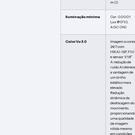
m (I)
Iluminação mínima
Cor: 0.0001
Lux @(F1.0,
AGC ON)
ColorVu 3.0
Imagem a core
24/7 com
HIKAI-ISP, F1.0
e sensor 1/1.8″
A redução de
ruído AI oferec
a vantagem de
um brilho
estático mais
elevado
Redução
dinâmica da
desfocagem do
movimento,
proporcionand
uma qualidade
de imagem
nítida mesmo
em condições