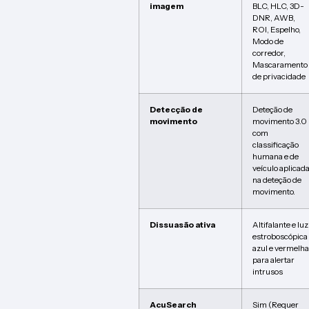
imagem
BLC, HLC, 3D-
DNR, AWB,
ROI, Espelho,
Modo de
corredor,
Mascaramento
de privacidade
Detecção de
Deteção de
movimento
movimento 3.0
com
classificação
humana e de
veículo aplicad
na deteção de
movimento.
Dissuasão ativa
Altifalante e luz
estroboscópica
azul e vermelha
para alertar
intrusos
AcuSearch
Sim (Requer