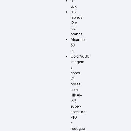
0
Lux
Luz
híbrida:
IR e
luz
branca
Alcance
50
m
ColorVu3.0:
imagem
a
cores
24
horas
com
HIKAI-
ISP,
super-
abertura
F1.0
e
redução