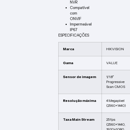
NVR
Compatível
com
ONVIF
Impermeável
IP67
ESPECIFICAÇÕES
Marca
HIKVISION
Gama
VALUE
Sensor de imagem
1/1.8″
Progressive
Scan CMOS
Resolução máxima
4 Megapíxel
(2560×1440)
Taxa Main Stream
25 fps
(2560×1440,
1920×1080,