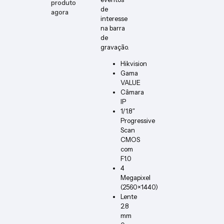
produto
de
agora
interesse
na barra
de
gravação.
Hikvision
Gama
VALUE
Câmara
IP
1/1.8″
Progressive
Scan
CMOS
com
F1.0
4
Megapixel
(2560×1440)
Lente
2.8
mm