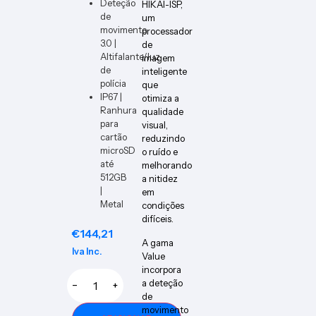
Deteção
HIKAI-ISP,
de
um
movimento
processador
3.0 |
de
Altifalante/luz
imagem
de
inteligente
polícia
que
IP67 |
otimiza a
Ranhura
qualidade
para
visual,
cartão
reduzindo
microSD
o ruído e
até
melhorando
512GB
a nitidez
|
em
Metal
condições
difíceis.
€
144,21
A gama
Iva Inc.
Value
incorpora
a deteção
−
+
de
movimento