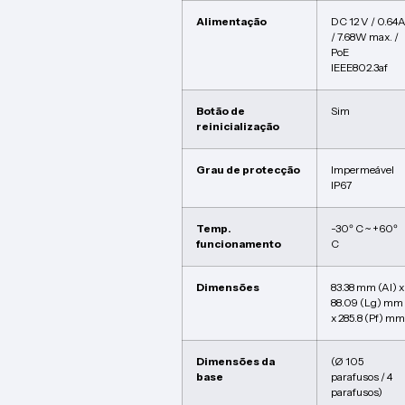
Alimentação
DC 12 V / 0.64
/ 7.68W max. /
PoE
IEEE802.3af
Botão de
Sim
reinicialização
Grau de protecção
Impermeável
IP67
Temp.
-30º C ~ +60º
funcionamento
C
Dimensões
83.38 mm (Al) x
88.09 (Lg) mm
x 285.8 (Pf) mm
Dimensões da
(Ø 105
base
parafusos / 4
parafusos)