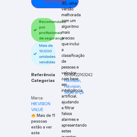
ADICIONAR
3.0,, uma
versão
melhorada
com um
Recomendado
algoritmo
por
mais
profissionais
preciso
de segurança
que inclui
Mais de
a
10.000
classificação
unidades
de
vendidas
pessoas e
veículos
Referência
6936422163242
com base
Categorias
Hikvision
,
em
Hikvision
,
inteligência
Segurança
artificial,
Marca:
ajudando
HIKVISION
a filtrar
VALUE
falsos
Mais de
11
alarmes e
pessoas
apresentando
estão a ver
estes
este
eventos