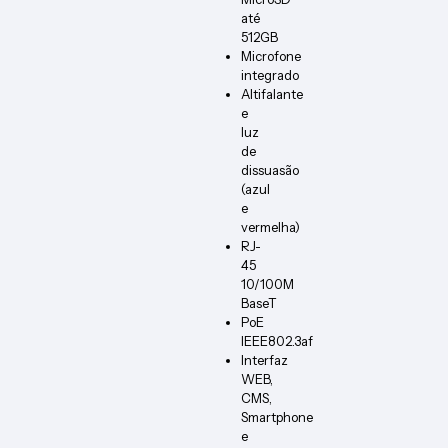
até
512GB
Microfone
integrado
Altifalante
e
luz
de
dissuasão
(azul
e
vermelha)
RJ-
45
10/100M
BaseT
PoE
IEEE802.3af
Interfaz
WEB,
CMS,
Smartphone
e