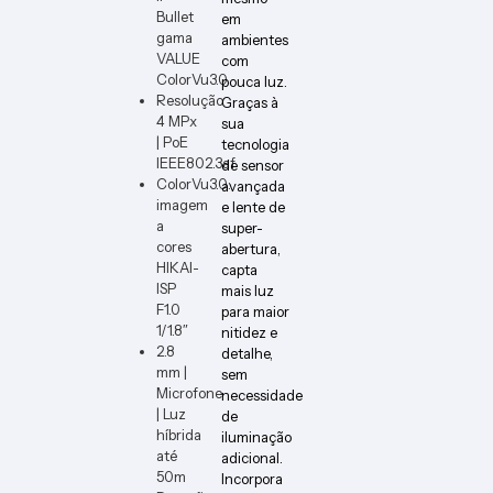
Bullet
em
gama
ambientes
VALUE
com
ColorVu3.0
pouca luz.
Resolução
Graças à
4 MPx
sua
| PoE
tecnologia
IEEE802.3af
de sensor
ColorVu3.0:
avançada
imagem
e lente de
a
super-
cores
abertura,
HIKAI-
capta
ISP
mais luz
F1.0
para maior
1/1.8″
nitidez e
2.8
detalhe,
mm |
sem
Microfone
necessidade
| Luz
de
híbrida
iluminação
até
adicional.
50m
Incorpora