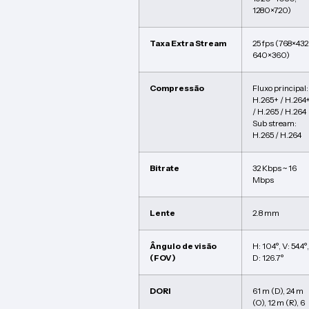
1280×720)
Taxa Extra Stream
25 fps (768×432
640×360)
Compressão
Fluxo principal:
H.265+ / H.264
/ H.265 / H.264
Sub stream:
H.265 / H.264
Bitrate
32 Kbps ~ 16
Mbps
Lente
2.8 mm
Ângulo de visão
H: 104°, V: 54.4°,
(FOV)
D: 126.7°
DORI
61 m (D), 24 m
(O), 12 m (R), 6