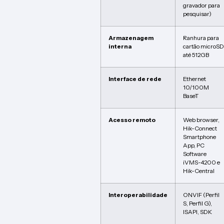
gravador para
pesquisar)
Armazenagem
Ranhura para
interna
cartão microSD
até 512GB
Interface de rede
Ethernet
10/100M
BaseT
Acesso remoto
Web browser,
Hik-Connect
Smartphone
App, PC
Software
iVMS-4200 e
Hik-Central
Interoperabilidade
ONVIF (Perfil
S, Perfil G),
ISAPI, SDK