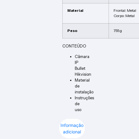
Material
Frontal: Metal
Corpo: Metal
Peso
755 g
CONTEÚDO
Câmara
IP
Bullet
Hikvision
Material
de
instalação
Instruções
de
uso
Informação
adicional