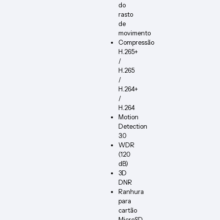
do
rasto
de
movimento
Compressão
H.265+
/
H.265
/
H.264+
/
H.264
Motion
Detection
3.0
WDR
(120
dB)
3D
DNR
Ranhura
para
cartão
MicroSD