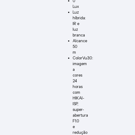
0
Lux
Luz
híbrida:
IR e
luz
branca
Alcance
50
m
ColorVu3.0:
imagem
a
cores
24
horas
com
HIKAI-
ISP,
super-
abertura
F1.0
e
redução