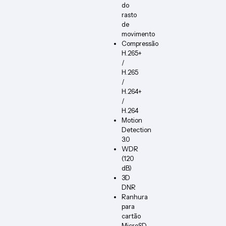
do
rasto
de
movimento
Compressão
H.265+
/
H.265
/
H.264+
/
H.264
Motion
Detection
3.0
WDR
(120
dB)
3D
DNR
Ranhura
para
cartão
MicroSD