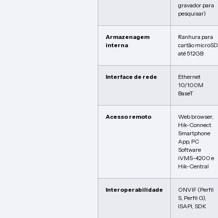
gravador para
pesquisar)
Armazenagem
Ranhura para
interna
cartão microSD
até 512GB
Interface de rede
Ethernet
10/100M
BaseT
Acesso remoto
Web browser,
Hik-Connect
Smartphone
App, PC
Software
iVMS-4200 e
Hik-Central
Interoperabilidade
ONVIF (Perfil
S, Perfil G),
ISAPI, SDK