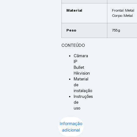
Material
Frontal: Metal
Corpo: Metal
Peso
755 g
CONTEÚDO
Câmara
IP
Bullet
Hikvision
Material
de
instalação
Instruções
de
uso
Informação
adicional