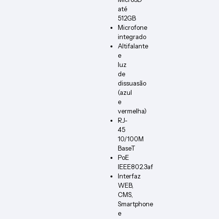
até
512GB
Microfone
integrado
Altifalante
e
luz
de
dissuasão
(azul
e
vermelha)
RJ-
45
10/100M
BaseT
PoE
IEEE802.3af
Interfaz
WEB,
CMS,
Smartphone
e