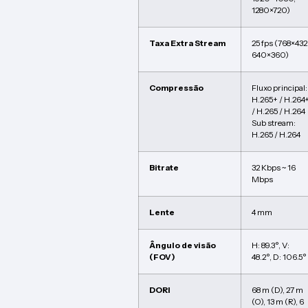
1280×720)
Taxa Extra Stream
25 fps (768×432
640×360)
Compressão
Fluxo principal:
H.265+ / H.264
/ H.265 / H.264
Sub stream:
H.265 / H.264
Bitrate
32 Kbps ~ 16
Mbps
Lente
4 mm
Ângulo de visão
H: 89.3°, V:
(FOV)
48.2°, D: 106.5°
DORI
68 m (D), 27 m
(O), 13 m (R), 6