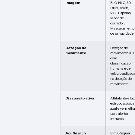
imagem
BLC, HLC, 3D-
DNR, AWB,
ROI, Espelho,
Modo de
corredor,
Mascaramento
de privacidade
Deteção de
Deteção de
movimento
movimento 3.0
com
classificação
humana e de
veículo aplicad
na deteção de
movimento.
Dissuasão ativa
Altifalante e luz
estroboscópica
azul e vermelha
para alertar
intrusos
AcuSearch
Sim (Requer