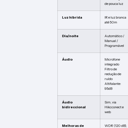
de pouca luz
Luz híbrida
IR e luz branca
até 50m
Dia/noite
Automático /
Manual /
Programável
Áudio
Microfone
integrado
Filtro de
redução de
ruído
Altifalante:
95dB
Áudio
Sim, via
bidireccional
Hikcconect e
web
Melhoras de
WDR (120 dB),