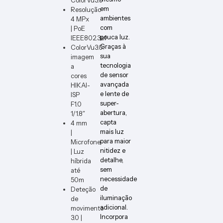
em
Resolução
ambientes
4 MPx
com
| PoE
pouca luz.
IEEE802.3af
Graças à
ColorVu3.0:
sua
imagem
tecnologia
a
de sensor
cores
avançada
HIKAI-
e lente de
ISP
super-
F1.0
abertura,
1/1.8″
capta
4 mm
mais luz
|
para maior
Microfone
nitidez e
| Luz
detalhe,
híbrida
sem
até
necessidade
50m
de
Deteção
iluminação
de
adicional.
movimento
Incorpora
3.0 |