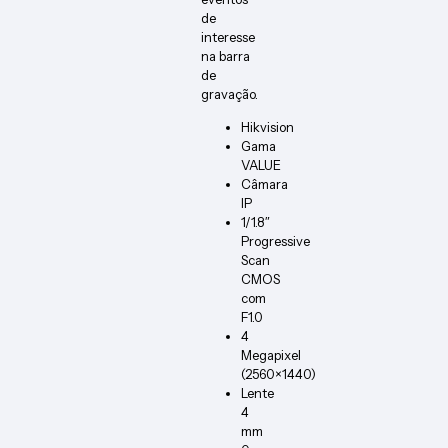
de
interesse
na barra
de
gravação.
Hikvision
Gama
VALUE
Câmara
IP
1/1.8″
Progressive
Scan
CMOS
com
F1.0
4
Megapixel
(2560×1440)
Lente
4
mm