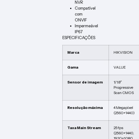
NVR
Compatível
com
ONVIF
Impermeável
IP67
ESPECIFICAÇÕES
Marca
HIKVISION
Gama
VALUE
Sensor de imagem
1/1.8″
Progressive
Scan CMOS
Resolução máxima
4 Megapíxel
(2560×1440)
Taxa Main Stream
25 fps
(2560×1440,
1920×1080,