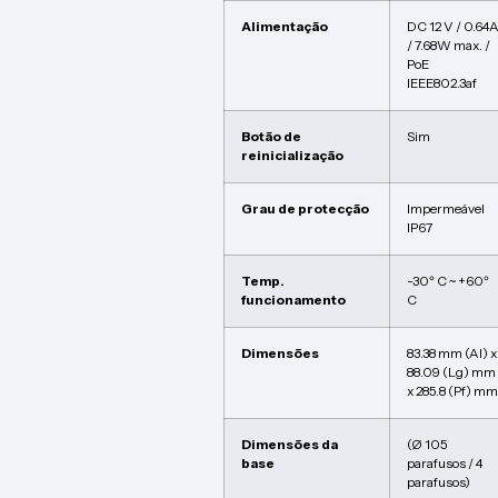
Alimentação
DC 12 V / 0.64
/ 7.68W max. /
PoE
IEEE802.3af
Botão de
Sim
reinicialização
Grau de protecção
Impermeável
IP67
Temp.
-30º C ~ +60º
funcionamento
C
Dimensões
83.38 mm (Al) x
88.09 (Lg) mm
x 285.8 (Pf) mm
Dimensões da
(Ø 105
base
parafusos / 4
parafusos)