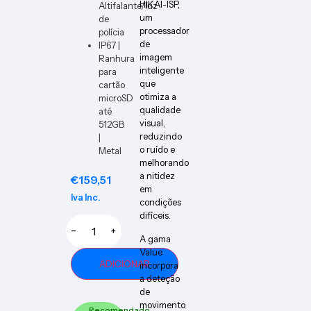
HIKAI-ISP,
Altifalante/luz
um
de
processador
polícia
de
IP67 |
imagem
Ranhura
inteligente
para
que
cartão
otimiza a
microSD
qualidade
até
visual,
512GB
reduzindo
|
o ruído e
Metal
melhorando
a nitidez
€
159,51
em
Iva Inc.
condições
difíceis.
−
+
A gama
Value
ADICIONAR
incorpora
a deteção
de
movimento
Recomendado