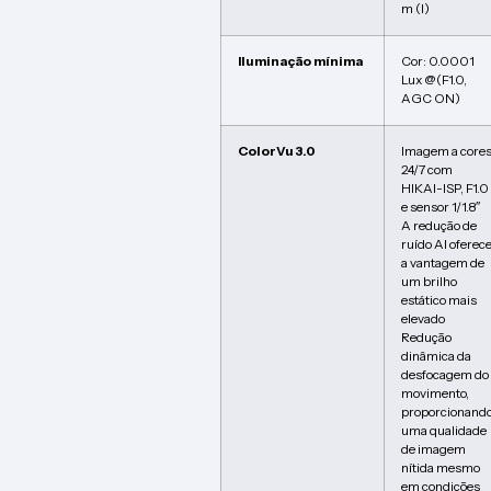
m (I)
Iluminação mínima
Cor: 0.0001
Lux @(F1.0,
AGC ON)
ColorVu 3.0
Imagem a core
24/7 com
HIKAI-ISP, F1.0
e sensor 1/1.8″
A redução de
ruído AI oferec
a vantagem de
um brilho
estático mais
elevado
Redução
dinâmica da
desfocagem do
movimento,
proporcionand
uma qualidade
de imagem
nítida mesmo
em condições