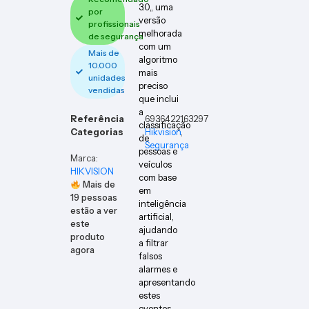
3.0,, uma
por
versão
profissionais
melhorada
de segurança
com um
Mais de
algoritmo
10.000
mais
unidades
preciso
vendidas
que inclui
a
Referência
6936422163297
classificação
Categorias
Hikvision
,
de
Segurança
pessoas e
Marca:
veículos
HIKVISION
com base
Mais de
em
19
pessoas
inteligência
estão a ver
artificial,
este
ajudando
produto
a filtrar
agora
falsos
alarmes e
apresentando
estes
eventos