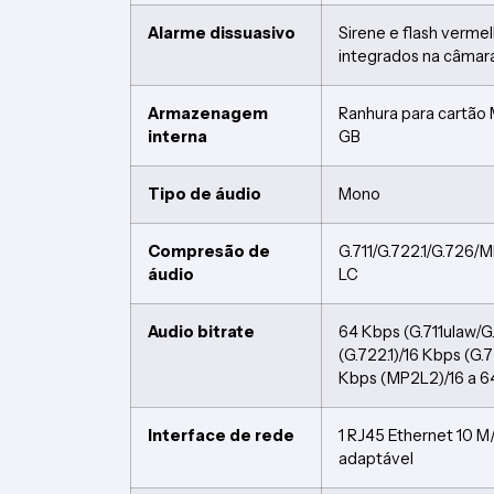
Alarme dissuasivo
Sirene e flash verme
integrados na câmar
Armazenagem
Ranhura para cartão 
interna
GB
Tipo de áudio
Mono
Compresão de
G.711/G.722.1/G.72
áudio
LC
Audio bitrate
64 Kbps (G.711ulaw/G
(G.722.1)/16 Kbps (G.
Kbps (MP2L2)/16 a 6
Interface de rede
1 RJ45 Ethernet 10 M
adaptável