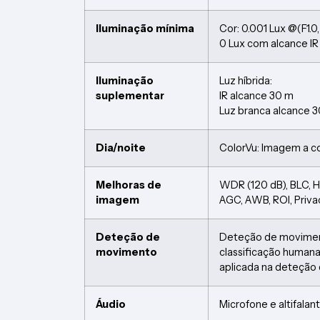
Iluminação mínima
Cor: 0.001 Lux @(F1.
0 Lux com alcance I
Iluminação
Luz híbrida:
suplementar
IR alcance 30 m
Luz branca alcance 
Dia/noite
ColorVu: Imagem a c
Melhoras de
WDR (120 dB), BLC, 
imagem
AGC, AWB, ROI, Priv
Deteção de
Deteção de movime
movimento
classificação humana
aplicada na deteção
Áudio
Microfone e altifalan