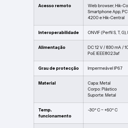
Acesso remoto
Web browser, Hik-C
Smartphone App, PC
4200 e Hik-Central
Interoperabilidade
ONVIF (Perfil S, T, G)
Alimentação
DC 12 V / 830 mA / 
PoE IEEE802.3af
Grau de protecção
Impermeável IP67
Material
Capa: Metal
Corpo: Plástico
Suporte: Metal
Temp.
-30º C ~ +60º C
funcionamento