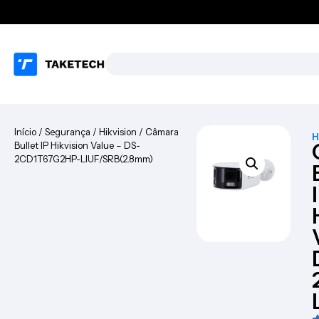
Início
/
Segurança
/
Hikvision
/ Câmara
H
Bullet IP Hikvision Value – DS-
2CD1T67G2HP-LIUF/SRB(2.8mm)