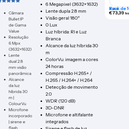
6 Megapixel (3632×1632)
Pack de 
AJAX
Lente dupla 2.8 mm
personali
€
73,39
Câmara
Iv
exterior 
Visão geral 180º
Bullet IP
BRANDP
0 Lux
de Gama
Value
Luz híbrida: RI e Luz
Resolução
Branca
6 Mpx
Alcance da luz híbrida 30
(3632×1632)
m
Lente
ColorVu: imagem a cores
dual 2.8
24 horas
mm visão
Compressão H.265+ /
panorâmica
Alcance
H.265 / H.264+ / H.264
da luz
Detecção de movimento
híbrida 30
2.0
m |
WDR (120 dB)
ColourVu
3D-DNR
Microfone
Microfone e altifalante
incorporado
integrados
| sirene e
flash
Sirene e flash de luz