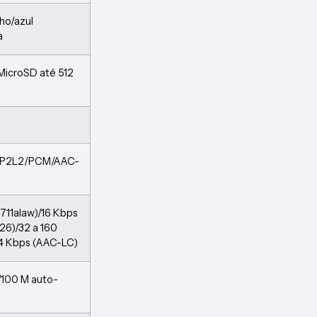
lho/azul
a
MicroSD até 512
6/MP2L2/PCM/AAC-
.711alaw)/16 Kbps
726)/32 a 160
4 Kbps (AAC-LC)
/100 M auto-