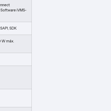
onnect
 Software iVMS-
, ISAPI, SDK
10 W máx.