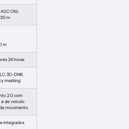
0, AGC ON)
R 30 m
30 m
ores 24 horas
HLC, 3D-DNR,
acy masking
nto 2.0 com
 e de veículo
 de movimento.
te integrados