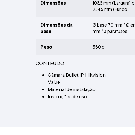
Dimensões
103.6 mm (Largura) x
234.5 mm (Fundo)
Dimensões da
Ø base 70 mm / Ø en
base
mm / 3 parafusos
Peso
560 g
CONTEÚDO
Câmara Bullet IP Hikvision
Value
Material de instalação
Instruções de uso