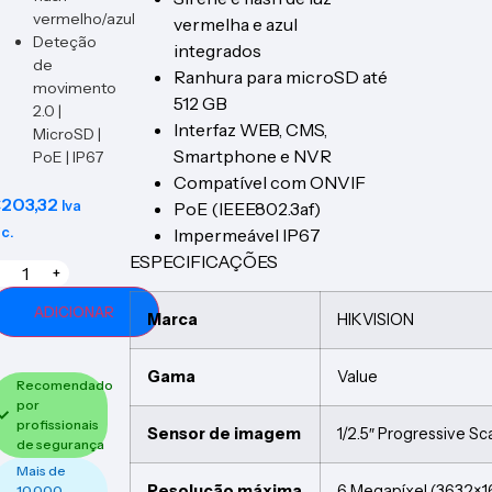
vermelho/azul
vermelha e azul
Deteção
integrados
de
Ranhura para microSD até
movimento
512 GB
2.0 |
Interfaz WEB, CMS,
MicroSD |
Smartphone e NVR
PoE | IP67
Compatível com ONVIF
€
203,32
Iva
PoE (IEEE802.3af)
nc.
Impermeável IP67
ESPECIFICAÇÕES
+
ADICIONAR
Marca
HIKVISION
Gama
Value
Recomendado
por
profissionais
Sensor de imagem
1/2.5″ Progressive 
de segurança
Mais de
Resolução máxima
6 Megapíxel (3632×1
10.000