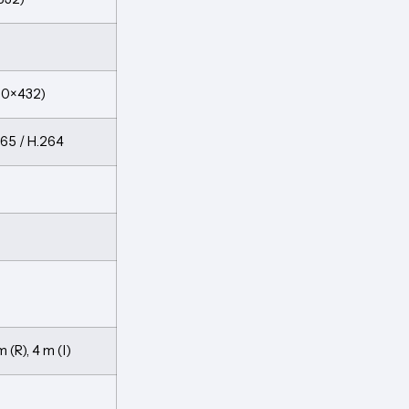
60×432)
265 / H.264
 (R), 4 m (I)