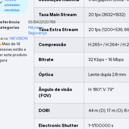
unidades
vendidas
Taxa Main Stream
20 fps (3632×1632)
eferência
6936422120788
ategorias
Hikvision
,
Taxa Extra Stream
20 fps (1200×536, 9
Segurança
arca:
HIKVISION
Mais de
14
Compressão
H.265+ / H.264+ / H.
essoas estão a
er este produto
Bitrate
32 Kbps ~ 16 Mbps
gora
Óptica
Lente dupla 2.8 mm
Ângulo de visão
H: 180°, V: 79°
(FOV)
DORI
44 m (D), 17 m (O), 8 m
Electronic Shutter
1~1/100.000 s