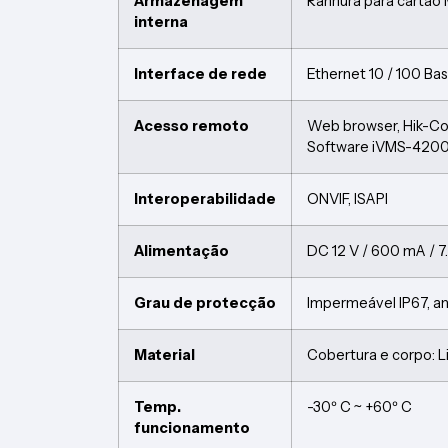
Armazenagem
Ranhura para cartão
interna
Interface de rede
Ethernet 10 / 100 Ba
Acesso remoto
Web browser, Hik-C
Software iVMS-4200 
Interoperabilidade
ONVIF, ISAPI
Alimentação
DC 12 V / 600 mA / 7
Grau de protecção
Impermeável IP67, an
Material
Cobertura e corpo: L
Temp.
-30º C ~ +60º C
funcionamento