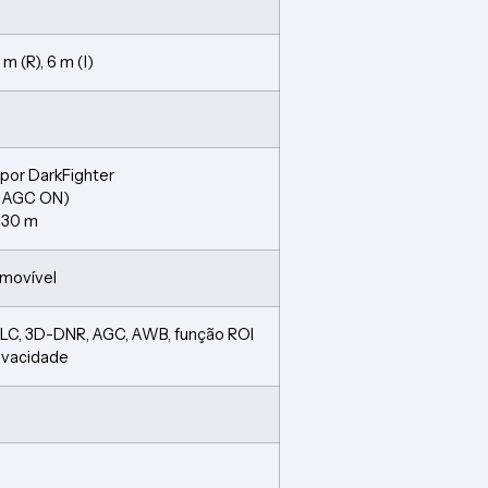
 m (R), 6 m (I)
 por DarkFighter
0, AGC ON)
R 30 m
amovível
HLC, 3D-DNR, AGC, AWB, função ROI
rivacidade