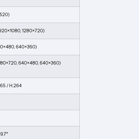
1520)
1920×1080, 1280×720)
640×480, 640×360)
1280×720, 640×480, 640×360)
265 / H.264
19.7°