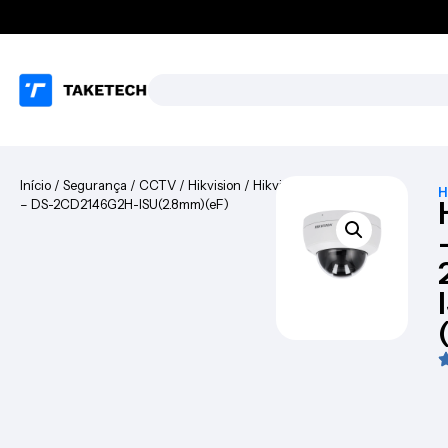
Início
/
Segurança
/
CCTV
/
Hikvision
/ Hikvision
H
– DS-2CD2146G2H-ISU(2.8mm)(eF)