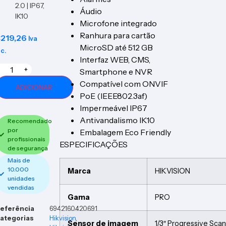
2.0 | IP67,
Áudio
IK10
Microfone integrado
Ranhura para cartão
€
219,26
Iva
MicroSD até 512 GB
nc.
Interfaz WEB, CMS,
+
Smartphone e NVR
Compatível com ONVIF
ADICIONAR
PoE (IEEE802.3af)
Impermeável IP67
Antivandalismo IK10
Recomendado
por
Embalagem Eco Friendly
profissionais
ESPECIFICAÇÕES
de segurança
Mais de
10.000
Marca
HIKVISION
unidades
vendidas
Gama
PRO
eferência
6942160420691
ategorias
Hikvision
,
Sensor de imagem
1/3″ Progressive Sc