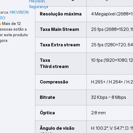
Hikvision
,
Segurança
arca:
HIKVISION
Resolução máxima
4 Megapíxel (2688×
RO
Mais de
12
Taxa Main Stream
25 fps (2688×1520, 
essoas estão a
er este produto
gora
Taxa Extra stream
25 fps (1280×720, 
Taxa
10 fps (1920×1080, 
Third stream
Compressão
H.265+ / H.264+ / H.
Bitrate
32 Kbps ~ 8 Mbps
Óptica
2.8 mm
Ângulo de visão
H: 100.2°, V: 54.7°, D: 1