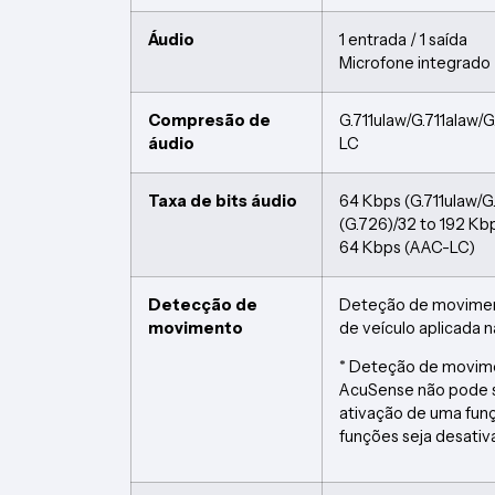
Áudio
1 entrada / 1 saída
Microfone integrado
Compresão de
G.711ulaw/G.711alaw
áudio
LC
Taxa de bits áudio
64 Kbps (G.711ulaw/G.
(G.726)/32 to 192 Kb
64 Kbps (AAC-LC)
Detecção de
Deteção de moviment
movimento
de veículo aplicada
* Deteção de movime
AcuSense não pode 
ativação de uma funç
funções seja desati