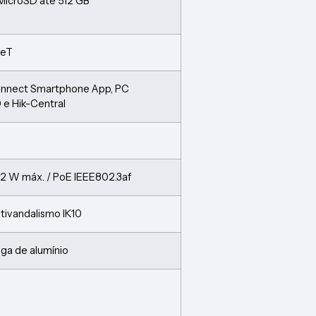
 MicroSD até 512 GB
seT
onnect Smartphone App, PC
e Hik-Central
.2 W máx. / PoE IEEE802.3af
tivandalismo IK10
iga de alumínio