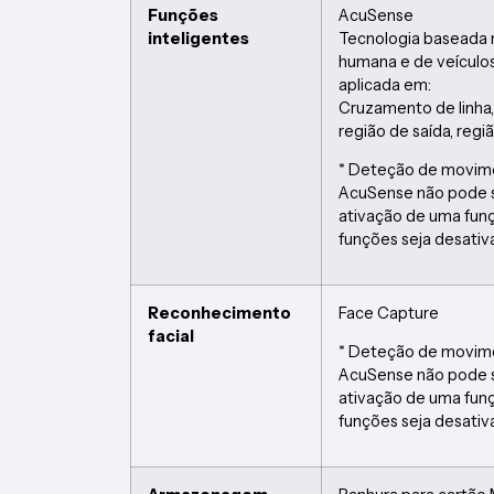
Funções
AcuSense
inteligentes
Tecnologia baseada 
humana e de veículo
aplicada em:
Cruzamento de linha, 
região de saída, regi
* Deteção de movime
AcuSense não pode 
ativação de uma funç
funções seja desati
Reconhecimento
Face Capture
facial
* Deteção de movime
AcuSense não pode 
ativação de uma funç
funções seja desati