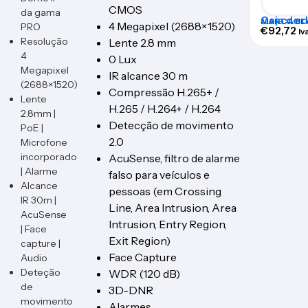
CMOS
da gama
Caja de d
MARCA BL
4 Megapixel (2688×1520)
PRO
alimenta
€
92,72
Iv
Resolução
Lente 2.8 mm
4
0 Lux
Megapixel
IR alcance 30 m
(2688×1520)
Compressão H.265+ /
Lente
H.265 / H.264+ / H.264
2.8mm |
Detecção de movimento
PoE |
2.0
Microfone
incorporado
AcuSense, filtro de alarme
| Alarme
falso para veículos e
Alcance
pessoas (em Crossing
IR 30m |
Line, Area Intrusion, Area
AcuSense
Intrusion, Entry Region,
| Face
Exit Region)
capture |
Face Capture
Audio
Deteção
WDR (120 dB)
de
3D-DNR
movimento
Alarmes