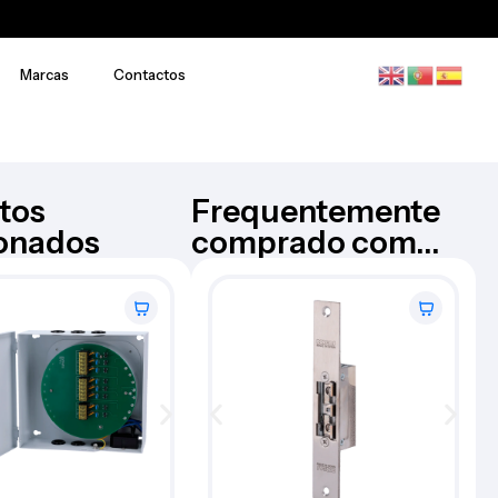
Marcas
Contactos
tos
Frequentemente
ionados
comprado com...
Dispositivo de conferencia –
M
NEARITY
AW-S100
€
143,91
Iva Inc.