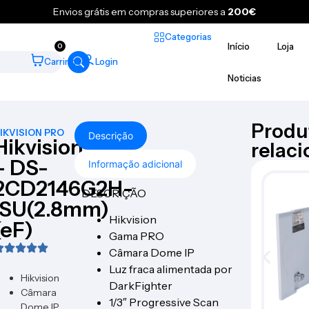
Envios grátis em compras superiores a
200€
Categorias
Início
Loja
0
Carrinho
Login
Noticias
Produ
IKVISION PRO
Descrição
Hikvision
relac
– DS-
Informação adicional
2CD2146G2H-
DESCRIÇÃO
ISU(2.8mm)
Hikvision
(eF)
Gama PRO
Câmara Dome IP
Luz fraca alimentada por
Hikvision
DarkFighter
Câmara
1/3″ Progressive Scan
Dome IP