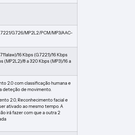
/G.722.1/G.726/MP2L2/PCM/MP3/AAC-
711alaw)/16 Kbps (G.722.1)/16 Kbps
ps (MP2L2)/8 a 320 Kbps (MP3)/16 a
o 2.0 com classificação humana e
 na deteção de movimento.
nto 2.0, Reconhecimento facial e
ser ativado ao mesmo tempo. A
ão irá fazer com que a outra 2
vada