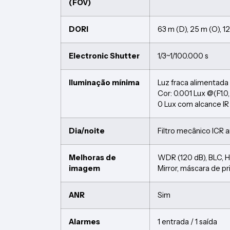
(FOV)
DORI
63 m (D), 25 m (O), 12
Electronic Shutter
1/3~1/100.000 s
Iluminação mínima
Luz fraca alimentada
Cor: 0.001 Lux @(F1.
0 Lux com alcance I
Dia/noite
Filtro mecânico ICR 
Melhoras de
WDR (120 dB), BLC, 
imagem
Mirror, máscara de p
ANR
Sim
Alarmes
1 entrada / 1 saída