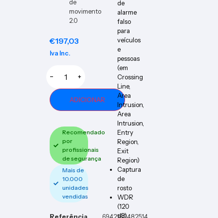
de
de
movimento
alarme
2.0
falso
para
€
197,03
veículos
e
Iva Inc.
pessoas
(em
−
+
Crossing
Line,
Area
ADICIONAR
Intrusion,
Area
Intrusion,
Recomendado
Entry
por
Region,
profissionais
Exit
de segurança
Region)
Captura
Mais de
de
10.000
unidades
rosto
vendidas
WDR
(120
dB)
Referência
6942160482514