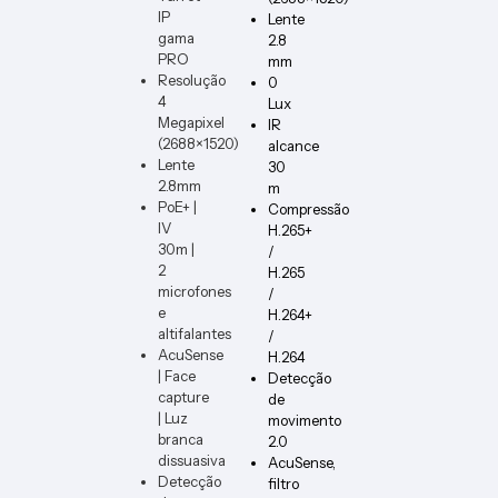
IP
Lente
gama
2.8
PRO
mm
Resolução
0
4
Lux
Megapixel
IR
(2688×1520)
alcance
Lente
30
2.8mm
m
PoE+ |
Compressão
IV
H.265+
30m |
/
2
H.265
microfones
/
e
H.264+
altifalantes
/
AcuSense
H.264
| Face
Detecção
capture
de
| Luz
movimento
branca
2.0
dissuasiva
AcuSense,
Detecção
filtro