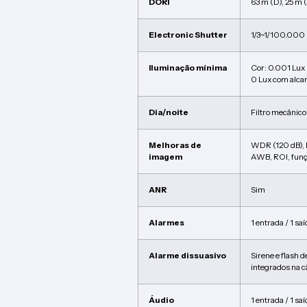
DORI
63 m (D), 25 m (
Electronic Shutter
1/3~1/100.000 
Iluminação mínima
Cor: 0.001 Lu
0 Lux com alca
Dia/noite
Filtro mecânico
Melhoras de
WDR (120 dB),
imagem
AWB, ROI, funç
ANR
Sim
Alarmes
1 entrada / 1 sa
Alarme dissuasivo
Sirene e flash d
integrados na 
Áudio
1 entrada / 1 sa