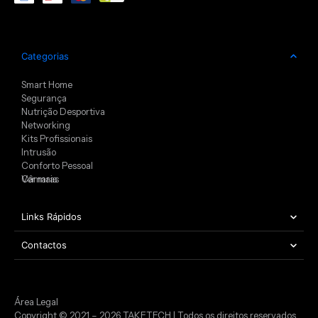
Categorias
Smart Home
Segurança
Nutrição Desportiva
Networking
Kits Profissionais
Intrusão
Conforto Pessoal
Câmaras
Ver mais
Links Rápidos
Contactos
Área Legal
Copyright © 2021 – 2026 TAKETECH | Todos os direitos reservados