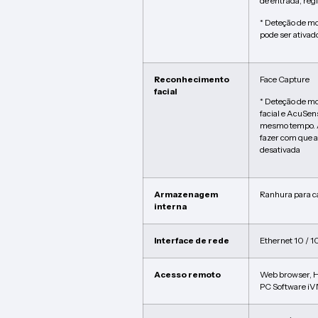
de entrada, regi
* Deteção de m
pode ser ativa
Reconhecimento
Face Capture
facial
* Deteção de m
facial e AcuSen
mesmo tempo. A
fazer com que a
desativada
Armazenagem
Ranhura para c
interna
Interface de rede
Ethernet 10 / 
Acesso remoto
Web browser, 
PC Software i