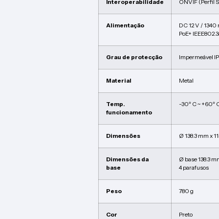
Interoperabilidade
ONVIF (Perfil S,
Alimentação
DC 12 V / 1340
PoE+ IEEE802.3
Grau de protecção
Impermeável I
Material
Metal
Temp.
-30º C ~ +60º 
funcionamento
Dimensões
Ø 138.3 mm x 11
Dimensões da
Ø base 138.3 m
base
4 parafusos
Peso
780 g
Cor
Preto