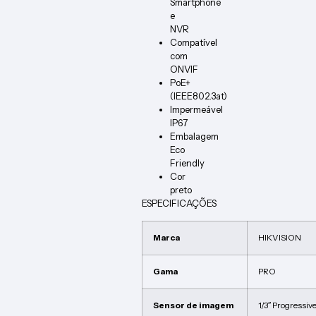
Smartphone
e
NVR
Compatível
com
ONVIF
PoE+
(IEEE802.3at)
Impermeável
IP67
Embalagem
Eco
Friendly
Cor
preto
ESPECIFICAÇÕES
Marca
HIKVISION
Gama
PRO
Sensor de imagem
1/3″ Progressi