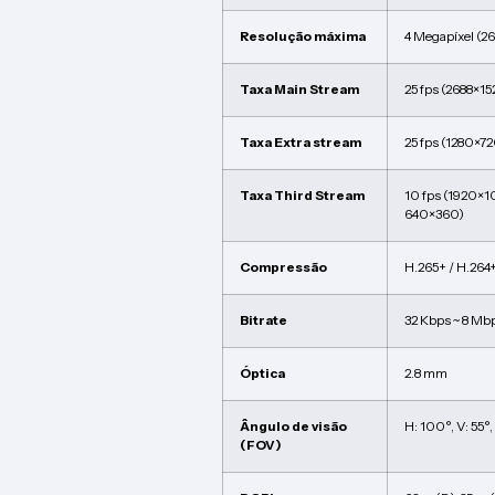
Resolução máxima
4 Megapíxel (2
Taxa Main Stream
25 fps (2688×1
Taxa Extra stream
25 fps (1280×7
Taxa Third Stream
10 fps (1920×1
640×360)
Compressão
H.265+ / H.264+
Bitrate
32 Kbps ~ 8 Mb
Óptica
2.8 mm
Ângulo de visão
H: 100°, V: 55°,
(FOV)