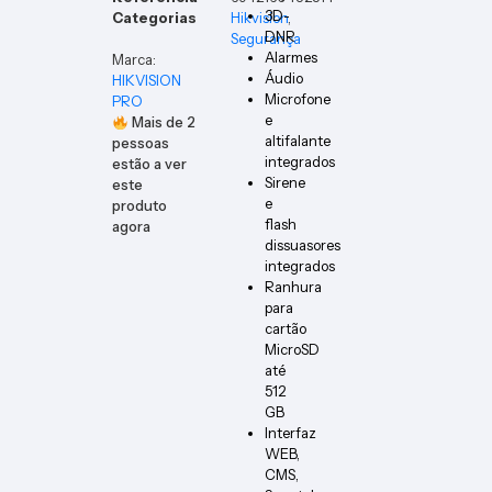
3D-
Categorias
Hikvision
,
DNR
Segurança
Alarmes
Marca:
Áudio
HIKVISION
Microfone
PRO
e
Mais de
2
altifalante
pessoas
integrados
estão a ver
Sirene
este
e
produto
flash
agora
dissuasores
integrados
Ranhura
para
cartão
MicroSD
até
512
GB
Interfaz
WEB,
CMS,