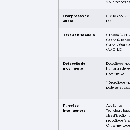
2 Microfones e 
Compresão de
G.711/G.722.1
áudio
LC
Taxa de bits áudio
64 Kbps (G.711
(G.722.1)/16 Kb
(MP2L2)/8 a 32
(AAC-LC)
Detecção de
Deteção de mov
movimento
humana e de veí
movimento.
* Deteção de m
pode ser ativa
Funções
AcuSense
inteligentes
Tecnologia bas
classificação h
redução de fals
Cruzamento de l