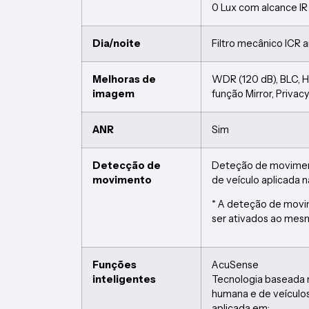
0 Lux com alcance I
Dia/noite
Filtro mecânico ICR 
Melhoras de
WDR (120 dB), BLC, 
imagem
função Mirror, Privac
ANR
Sim
Detecção de
Deteção de moviment
movimento
de veículo aplicada
* A deteção de mov
ser ativados ao mes
Funções
AcuSense
inteligentes
Tecnologia baseada 
humana e de veículo
aplicada em: