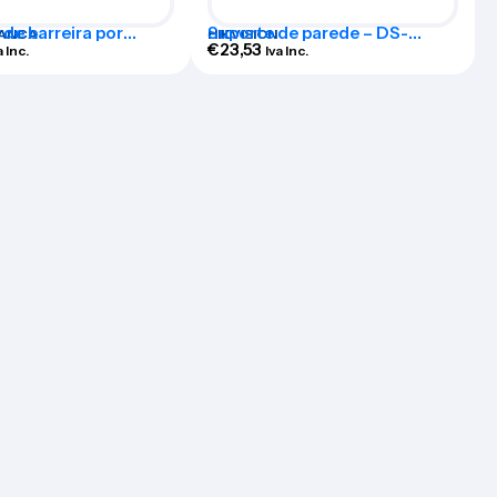
de barreira por
Suporte de parede – DS-
ANCA
HIKVISION
melhos – ABI100-1408
1273ZJ
€
23,53
a Inc.
Iva Inc.