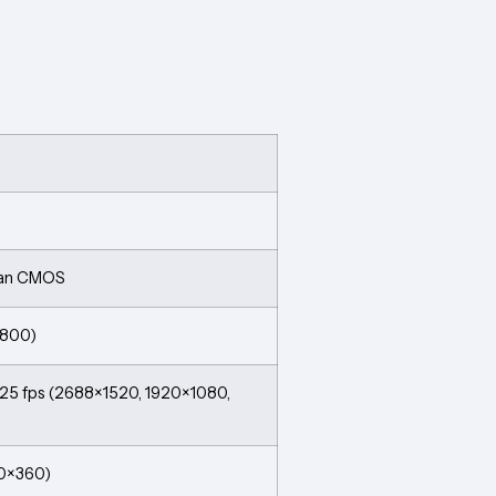
Scan CMOS
1800)
 25 fps (2688×1520, 1920×1080,
40×360)