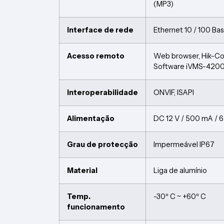
(MP3)
Interface de rede
Ethernet 10 / 100 Ba
Acesso remoto
Web browser, Hik-C
Software iVMS-4200 
Interoperabilidade
ONVIF, ISAPI
Alimentação
DC 12 V / 500 mA / 
Grau de protecção
Impermeável IP67
Material
Liga de alumínio
Temp.
-30º C ~ +60º C
funcionamento