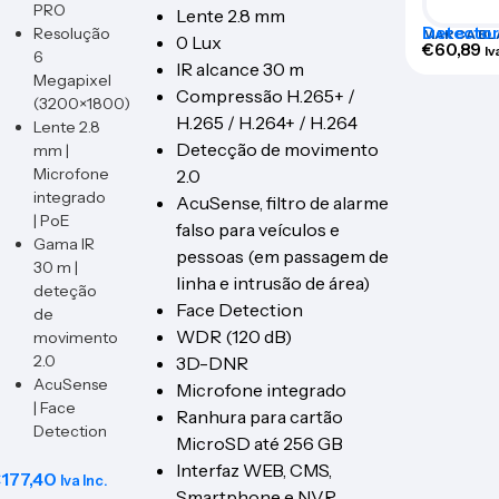
PRO
Lente 2.8 mm
Detector 
Resolução
MARCA BL
0 Lux
infraver
€
60,89
Iv
6
IR alcance 30 m
Megapixel
Compressão H.265+ /
(3200×1800)
H.265 / H.264+ / H.264
Lente 2.8
Detecção de movimento
mm |
Microfone
2.0
integrado
AcuSense, filtro de alarme
| PoE
falso para veículos e
Gama IR
pessoas (em passagem de
30 m |
linha e intrusão de área)
deteção
Face Detection
de
WDR (120 dB)
movimento
2.0
3D-DNR
AcuSense
Microfone integrado
| Face
Ranhura para cartão
Detection
MicroSD até 256 GB
Interfaz WEB, CMS,
€
177,40
Iva Inc.
Smartphone e NVR