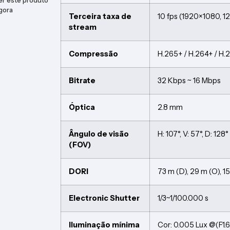
er este produto
gora
Terceira taxa de
10 fps (1920×1080, 
stream
Compressão
H.265+ / H.264+ / H.
Bitrate
32 Kbps ~ 16 Mbps
Óptica
2.8 mm
Ângulo de visão
H: 107°, V: 57°, D: 128°
(FOV)
DORI
73 m (D), 29 m (O), 15
Electronic Shutter
1/3~1/100.000 s
Iluminação mínima
Cor: 0.005 Lux @(F1.