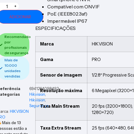
Compatível com ONVIF
+
PoE (IEEE802.3af)
ADICIONAR
Impermeável IP67
ESPECIFICAÇÕES
Recomendado
por
Marca
HIKVISION
profissionais
de segurança
Gama
PRO
Mais de
10.000
unidades
Sensor de imagem
1/2.8″ Progressive 
vendidas
eferência
6941264098492
Resolução máxima
6 Megapíxel (3200×
ategorias
Hikvision
,
Hikvision
,
Segurança
Taxa Main Stream
20 fps (3200×1800),
arca:
HIKVISION
1280×720)
RO
Mais de
13
Taxa Extra Stream
25 fps (640×480, 6
essoas estão a