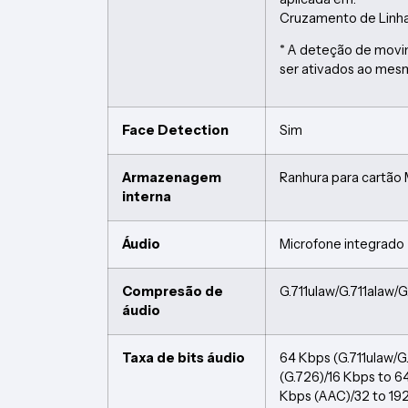
Cruzamento de Linha,
* A deteção de mov
ser ativados ao mes
Face Detection
Sim
Armazenagem
Ranhura para cartão
interna
Áudio
Microfone integrado
Compresão de
G.711ulaw/G.711alaw
áudio
Taxa de bits áudio
64 Kbps (G.711ulaw/G.
(G.726)/16 Kbps to 6
Kbps (AAC)/32 to 19