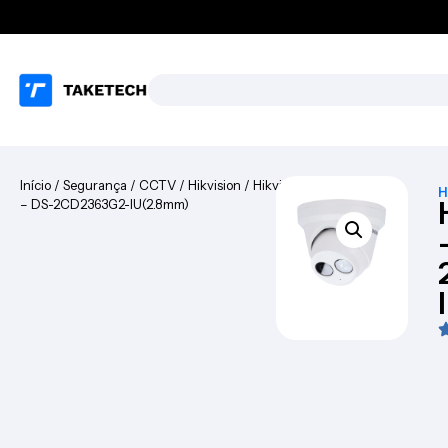
Início
/
Segurança
/
CCTV
/
Hikvision
/ Hikvision
H
– DS-2CD2363G2-IU(2.8mm)