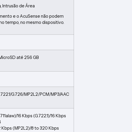
 Intrusão de Área
imento e o AcuSense não podem
mo tempo, no mesmo dispositivo.
 MicroSD até 256 GB
/G.722.1/G.726/MP2L2/PCM/MP3/AAC
711alaw)/16 Kbps (G.722.1)/16 Kbps
4
2 Kbps (MP2L2)/8 to 320 Kbps