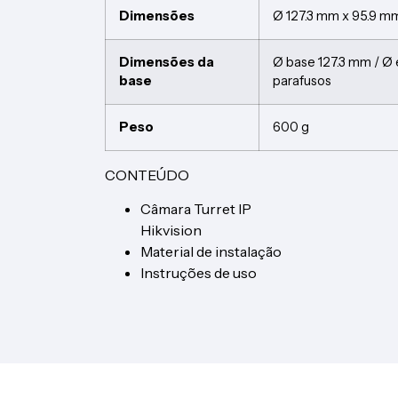
Dimensões
Ø 127.3 mm x 95.9 mm
Dimensões da
Ø base 127.3 mm / Ø 
base
parafusos
Peso
600 g
CONTEÚDO
Câmara Turret IP
Hikvision
Material de instalação
Instruções de uso