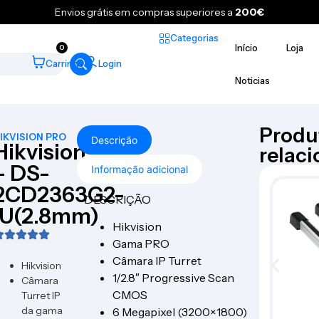
Envios grátis em compras superiores a
200€
Categorias
Início
Loja
0
Carrinho
Login
Noticias
Produ
IKVISION PRO
Descrição
Hikvision
relac
– DS-
Informação adicional
2CD2363G2-
DESCRIÇÃO
IU(2.8mm)
Hikvision
Gama PRO
Câmara IP Turret
Hikvision
1/2.8″ Progressive Scan
Câmara
CMOS
Turret IP
da gama
6 Megapixel (3200×1800)