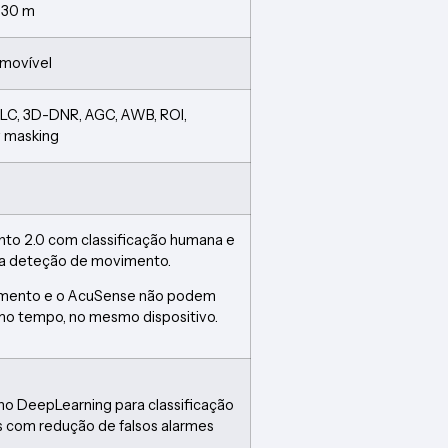
R 30 m
amovível
HLC, 3D-DNR, AGC, AWB, ROI,
y masking
o 2.0 com classificação humana e
 na deteção de movimento.
imento e o AcuSense não podem
mo tempo, no mesmo dispositivo.
no DeepLearning para classificação
s com redução de falsos alarmes