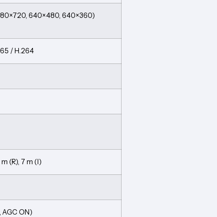
1280×720, 640×480, 640×360)
265 / H.264
 m (R), 7 m (I)
6, AGC ON)