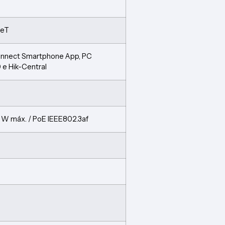
seT
onnect Smartphone App, PC
e Hik-Central
6 W máx. / PoE IEEE802.3af