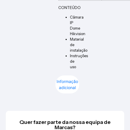
CONTEÚDO
Câmara
IP
Dome
Hikvision
Material
de
instalação
Instruções
de
uso
Informação
adicional
Quer fazer parte da nossa equipa de
Marcas?