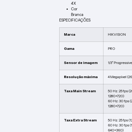
4X
Cor
Branca
ESPECIFICAÇÕES
Marca
HIKVISION
Gama
PRO
Sensor de imagem
1/3″ Progressi
Resolução máxima
4 Megapíxel (2
Taxa Main Stream
50 Hz: 25 fps 
1280×720)
60 Hz: 30 fps 
1280×720)
Taxa Extra Stream
50 Hz: 25 fps 
60 Hz: 30 fps 
640×360)