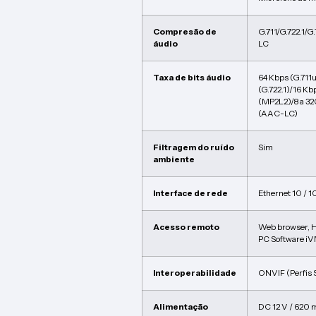
Compresão de
G.711/G.722.1
áudio
LC
Taxa de bits áudio
64 Kbps (G.711
(G.722.1)/16 Kb
(MP2L2)/8 a 32
(AAC-LC)
Filtragem do ruído
Sim
ambiente
Interface de rede
Ethernet 10 / 
Acesso remoto
Web browser, 
PC Software i
Interoperabilidade
ONVIF (Perfis S
Alimentação
DC 12 V / 620 