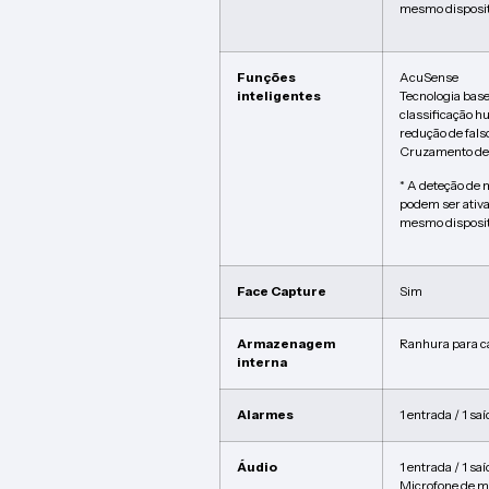
mesmo disposit
Funções
AcuSense
inteligentes
Tecnologia bas
classificação h
redução de fals
Cruzamento de 
* A deteção de
podem ser ativ
mesmo disposit
Face Capture
Sim
Armazenagem
Ranhura para c
interna
Alarmes
1 entrada / 1 sa
Áudio
1 entrada / 1 sa
Microfone de ma