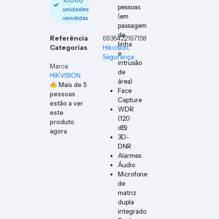
10.000
pessoas
unidades
(em
vendidas
passagem
de
Referência
6936422167158
linha
Categorias
Hikvision
,
e
Segurança
intrusão
Marca:
de
HIKVISION
área)
Mais de
5
Face
pessoas
Capture
estão a ver
WDR
este
(120
produto
dB)
agora
3D-
DNR
Alarmes
Áudio
Microfone
de
matriz
dupla
integrado