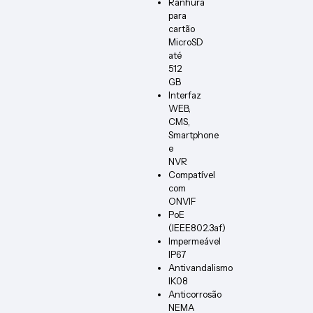
Ranhura
para
cartão
MicroSD
até
512
GB
Interfaz
WEB,
CMS,
Smartphone
e
NVR
Compatível
com
ONVIF
PoE
(IEEE802.3af)
Impermeável
IP67
Antivandalismo
IK08
Anticorrosão
NEMA