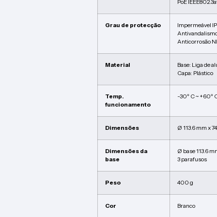
PoE IEEE802.3a
Grau de protecção
Impermeável I
Antivandalismo
Anticorrosão 
Material
Base: Liga de a
Capa: Plástico
Temp.
-30º C ~ +60º 
funcionamento
Dimensões
Ø 113.6 mm x 7
Dimensões da
Ø base 113.6 m
base
3 parafusos
Peso
400 g
Cor
Branco