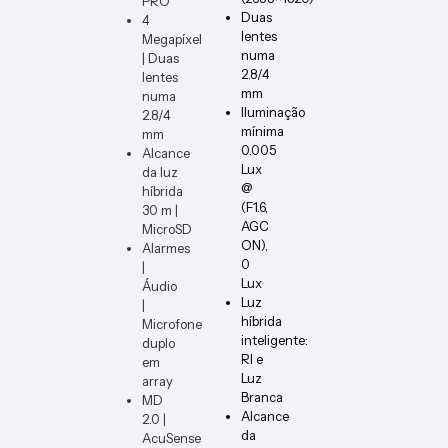
PRO
PCB1
Duas
4
lentes
Megapíxel
numa
| Duas
2.8/4
lentes
mm
numa
Iluminação
2.8/4
mínima
mm
0.005
Alcance
Lux
da luz
@
híbrida
(F1.6,
30 m |
AGC
MicroSD
ON),
Alarmes
0
|
Lux
Áudio
Luz
|
híbrida
Microfone
inteligente:
duplo
RI e
em
Luz
array
Branca
MD
Alcance
2.0 |
da
AcuSense