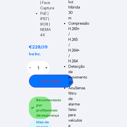
luz
| Face
híbrida
Capture
30
PoE |
m
IP67 |
Compressão
IK08 |
H.265+
NEMA
/
4X
H.265
/
€
228,09
H.264+
Iva Inc.
/
H.264
Detecção
−
+
de
movimento
ADICIONAR
2.0
AcuSense,
filtro
de
Recomendado
alarme
por
falso
profissionais
para
de segurança
veículos
Mais de
e