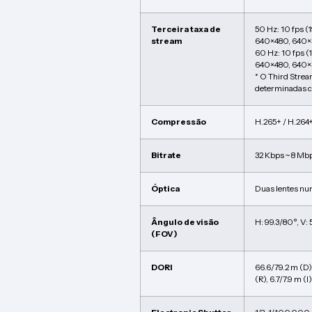
Terceira taxa de
50 Hz: 10 fps 
stream
640×480, 640×
60 Hz: 10 fps 
640×480, 640×
* O Third Stre
determinadas c
Compressão
H.265+ / H.264+
Bitrate
32 Kbps ~ 8 Mb
Óptica
Duas lentes nu
Ângulo de visão
H: 99.3/80°, V: 
(FOV)
DORI
66.6/79.2 m (D),
(R), 6.7/7.9 m (I)