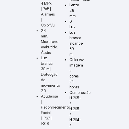
4 MPx
Lente
| PoE |
2.8
Alarmes
mm
|
0
ColorVu
Lux
2.8
Luz
mm:
branca
Microfone
alcance
embutido:
30
Áudio
m
Luz
ColorVu:
branca
imagem
30 m |
a
Detecção
cores
de
24
movimento
horas
2.0
Compressão
AcuSense
H.265+
|
/
Reconhecimento
H.265
Facial
/
| IP67 |
H.264+
IK08
/