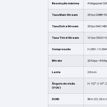
Resolução máxima
4 Megapíxel (2
Taxa Main Stream
25 fps (2688×1
Taxa Extra Stream
25 fps (640×48
Taxa Third Stream
10 fps (1920×1
Compressão
H.265+ / H.264+
Bitrate
32 Kbps ~ 8 Mb
Lente
2.8 mm
Ângulo de visão
H: 112°, V: 61°, 
(FOV)
DORI
58 m (D), 23 m (O