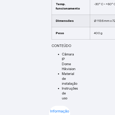
Temp.
-30º C ~ +60º 
funcionamento
Dimensões
Ø 113.6 mm x 7
Peso
400 g
CONTEÚDO
Câmara
IP
Dome
Hikvision
Material
de
instalação
Instruções
de
uso
Informação