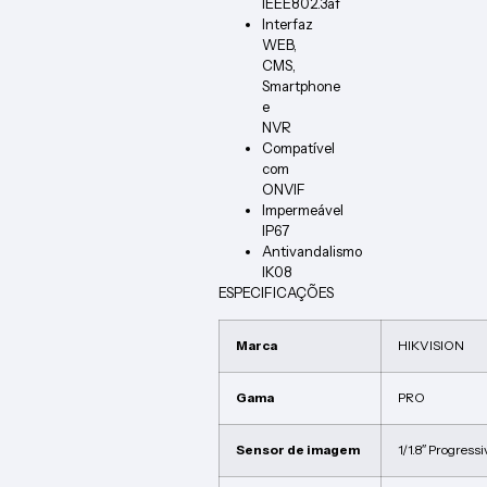
IEEE802.3af
Interfaz
WEB,
CMS,
Smartphone
e
NVR
Compatível
com
ONVIF
Impermeável
IP67
Antivandalismo
IK08
ESPECIFICAÇÕES
Marca
HIKVISION
Gama
PRO
Sensor de imagem
1/1.8″ Progres