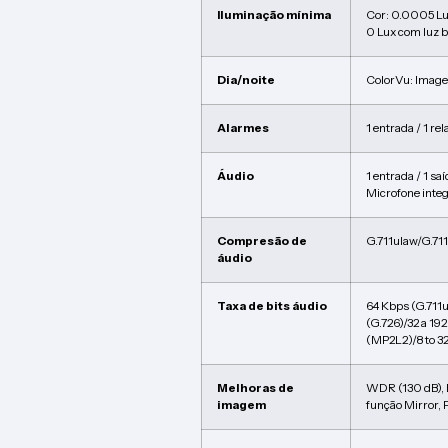
Iluminação mínima
Cor: 0.0005 L
0 Lux com luz 
Dia/noite
ColorVu: Image
Alarmes
1 entrada / 1 rel
Áudio
1 entrada / 1 sa
Microfone inte
Compresão de
G.711ulaw/G.7
áudio
Taxa de bits áudio
64 Kbps (G.711u
(G.726)/32 a 19
(MP2L2)/8 to 3
Melhoras de
WDR (130 dB),
imagem
função Mirror, 