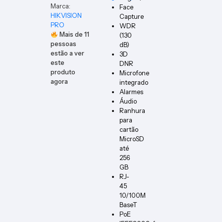
Marca:
Face
HIKVISION
Capture
PRO
WDR
Mais de
11
(130
pessoas
dB)
estão a ver
3D
este
DNR
produto
Microfone
agora
integrado
Alarmes
Áudio
Ranhura
para
cartão
MicroSD
até
256
GB
RJ-
45
10/100M
BaseT
PoE