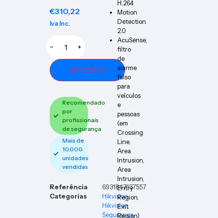
H.264
€
310,22
Motion
Detection
Iva Inc.
2.0
AcuSense,
−
+
filtro
de
alarme
ADICIONAR
falso
para
veículos
Recomendado
e
por
pessoas
profissionais
(em
de segurança
Crossing
Mais de
Line,
10.000
Area
unidades
Intrusion,
vendidas
Area
Intrusion,
Referência
6931847137557
Entry
Categorias
Hikvision
,
Region,
Hikvision
,
Exit
Segurança
Region)