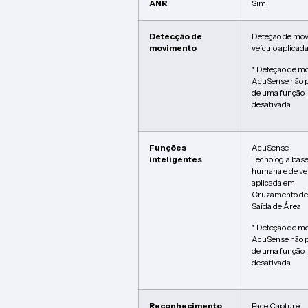
ANR
Sim
Detecção de
Deteção de mov
movimento
veículo aplicad
* Deteção de mo
AcuSense não p
de uma função i
desativada
Funções
AcuSense
inteligentes
Tecnologia base
humana e de ve
aplicada em:
Cruzamento de L
Saída de Área.
* Deteção de mo
AcuSense não p
de uma função i
desativada
Reconhecimento
Face Capture