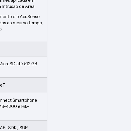
armes aplicada em:
 Intrusão de Área
imento e o AcuSense
ados ao mesmo tempo,
o.
 MicroSD até 512 GB
seT
onnect Smartphone
MS-4200 e Hik-
SAPI, SDK, ISUP