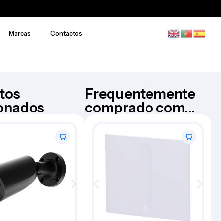
Marcas
Contactos
tos
Frequentemente
ionados
comprado com...
Câmara Bullet – AJ-
AJAX
BULLETCAM-5-HL-B
€
183,42
Iva Inc.