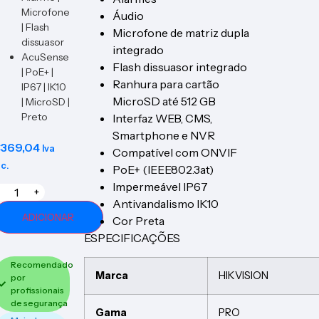
Microfone
Áudio
| Flash
Microfone de matriz dupla
dissuasor
integrado
AcuSense
Flash dissuasor integrado
| PoE+ |
Ranhura para cartão
IP67 | IK10
MicroSD até 512 GB
| MicroSD |
Preto
Interfaz WEB, CMS,
Smartphone e NVR
€
369,04
Iva
Compatível com ONVIF
nc.
PoE+ (IEEE802.3at)
Impermeável IP67
+
Antivandalismo IK10
ADICIONAR
Cor Preta
ESPECIFICAÇÕES
Recomendado
Marca
HIKVISION
por
profissionais
de segurança
Gama
PRO