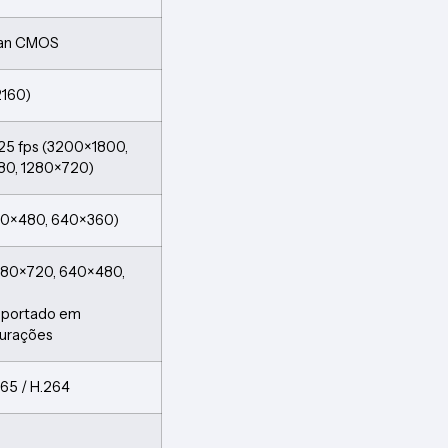
Scan CMOS
2160)
 25 fps (3200×1800,
80, 1280×720)
640×480, 640×360)
1280×720, 640×480,
suportado em
gurações
265 / H.264