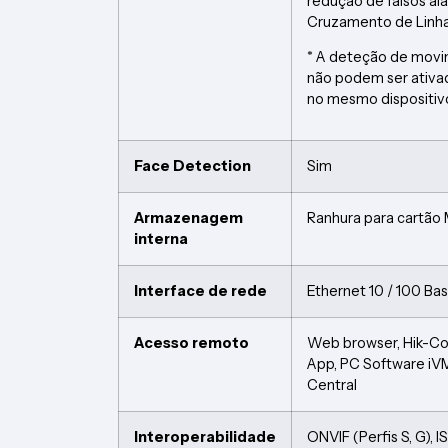
redução de falsos al
Cruzamento de Linha,
* A deteção de mov
não podem ser ativ
no mesmo dispositiv
Face Detection
Sim
Armazenagem
Ranhura para cartão
interna
Interface de rede
Ethernet 10 / 100 Ba
Acesso remoto
Web browser, Hik-C
App, PC Software iV
Central
Interoperabilidade
ONVIF (Perfis S, G), I