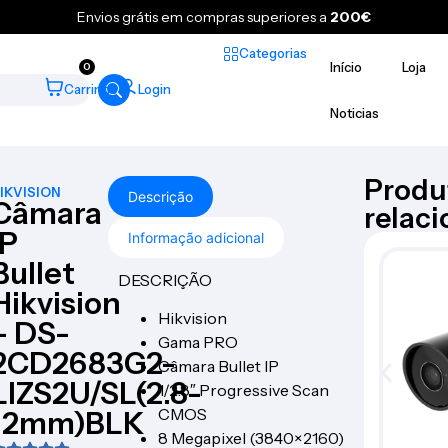
Envios grátis em compras superiores a
200€
Categorias
Início
Loja
0
Carrinho
Login
Noticias
Produ
IKVISION
Descrição
Câmara
relac
IP
Informação adicional
Bullet
DESCRIÇÃO
Hikvision
Hikvision
– DS-
Gama PRO
2CD2683G2-
Câmara Bullet IP
LIZS2U/SL(2.8-
1/2.8″ Progressive Scan
CMOS
12mm)BLK
8 Megapixel (3840×2160)