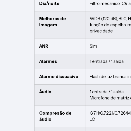
Dia/noite
Filtro mecânico ICR 
Melhoras de
WDR (120 dB), BLC, H
imagem
função de espelho, 
privacidade
ANR
Sim
Alarmes
1 entrada / 1 saída
Alarme dissuasivo
Flash de luz branca 
Áudio
1 entrada / 1 saída
Microfone de matriz 
Compresão de
G.711/G.722.1/G.72
áudio
LC