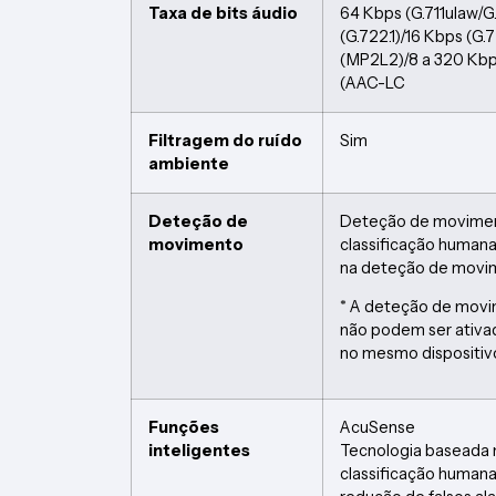
Taxa de bits áudio
64 Kbps (G.711ulaw/G
(G.722.1)/16 Kbps (G.
(MP2L2)/8 a 320 Kbp
(AAC-LC
Filtragem do ruído
Sim
ambiente
Deteção de
Deteção de movime
movimento
classificação humana
na deteção de movi
* A deteção de mov
não podem ser ativ
no mesmo dispositiv
Funções
AcuSense
inteligentes
Tecnologia baseada 
classificação humana