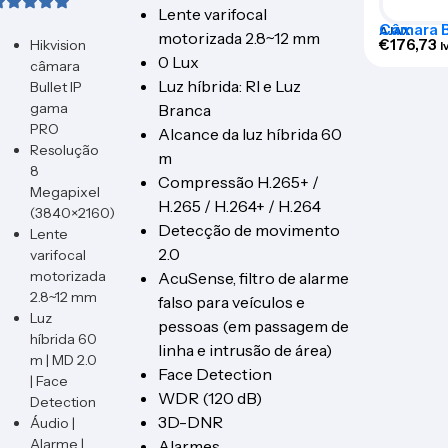
Lente varifocal
Câmara Bu
AJAX
motorizada 2.8~12 mm
BULLETC
€
176,73
Hikvision
I
0 Lux
câmara
Luz híbrida: RI e Luz
Bullet IP
gama
Branca
PRO
Alcance da luz híbrida 60
Resolução
m
8
Compressão H.265+ /
Megapixel
H.265 / H.264+ / H.264
(3840×2160)
Detecção de movimento
Lente
2.0
varifocal
motorizada
AcuSense, filtro de alarme
2.8~12 mm
falso para veículos e
Luz
pessoas (em passagem de
híbrida 60
linha e intrusão de área)
m | MD 2.0
Face Detection
| Face
WDR (120 dB)
Detection
3D-DNR
Áudio |
Alarme |
Alarmes