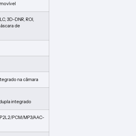
amovível
LC, 3D-DNR, ROI,
máscara de
integrado na câmara
dupla integrado
6/MP2L2/PCM/MP3/AAC-