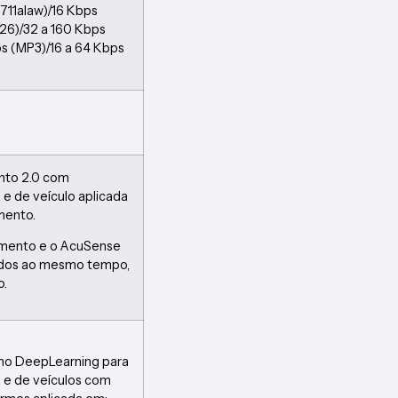
.711alaw)/16 Kbps
726)/32 a 160 Kbps
s (MP3)/16 a 64 Kbps
nto 2.0 com
 e de veículo aplicada
mento.
imento e o AcuSense
ados ao mesmo tempo,
o.
no DeepLearning para
 e de veículos com