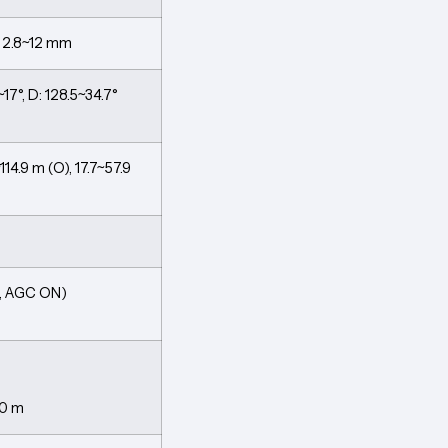
o 2.8~12 mm
~17°, D: 128.5~34.7°
14.9 m (O), 17.7~57.9
6, AGC ON)
60 m