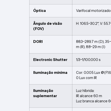
Óptica
Varifocal motorizad
Ângulo de visão
H: 106.5~30.2°, V: 55.7
(FOV)
DORI
88.3~289.7 m (D), 35~1
m (R), 8.8~29 m (I)
Electronic Shutter
1/3~1/100.000 s
Iluminação mínima
Cor: 0.005 Lux @(F1.
0 Lux com IR
Iluminação
Luz híbrida:
suplementar
IR alcance 60 m
Luz branca alcance 