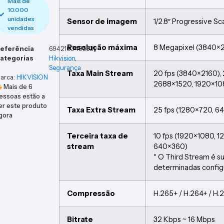
Mais de
10.000
unidades
Sensor de imagem
1/2.8″ Progressive 
vendidas
Resolução máxima
8 Megapixel (3840×
eferência
6942160485331
ategorias
Hikvision
,
Segurança
Taxa Main Stream
20 fps (3840×2160),
arca:
HIKVISION
2688×1520, 1920×10
Mais de
6
essoas estão a
er este produto
Taxa Extra Stream
25 fps (1280×720, 
gora
Terceira taxa de
10 fps (1920×1080, 
stream
640×360)
* O Third Stream é 
determinadas confi
Compressão
H.265+ / H.264+ / H.
Bitrate
32 Kbps ~ 16 Mbps