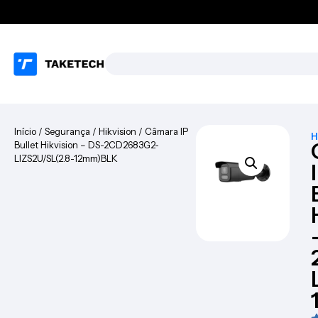
Início
/
Segurança
/
Hikvision
/ Câmara IP
H
Bullet Hikvision – DS-2CD2683G2-
LIZS2U/SL(2.8-12mm)BLK