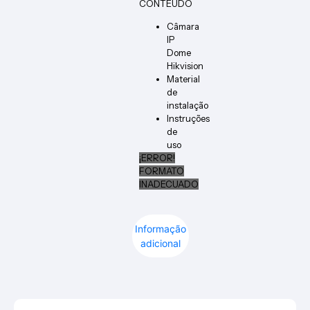
CONTEÚDO
Câmara
IP
Dome
Hikvision
Material
de
instalação
Instruções
de
uso
¡ERROR!
FORMATO
INADECUADO
Informação
adicional