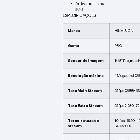
Antivandalismo
IK10
ESPECIFICAÇÕES
Marca
HIKVISION
Gama
PRO
Sensor de imagem
1/1.8″ Progres
Resolução máxima
4 Megapíxel (2
Taxa Main Stream
25 fps (2688×1
Taxa Extra Stream
25 fps (1280×7
Terceira taxa de
10 fps (1920×1
stream
640×360)