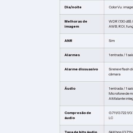
Dia/noite
ColorVu: image
Melhoras de
WDR (130 dB),
imagem
AWB, ROI, funç
ANR
Sim
Alarmes
1 entrada / 1 sa
Alarme dissuasivo
Sirene e flash 
câmara
Áudio
1 entrada / 1 sa
Microfone de ma
Altifalante int
Compresão de
G.711/G.722.1
áudio
LC
Taxa de bits áudio
64 Kbps (G.711