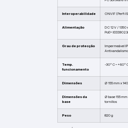
Interoperabilidade
ONVIF (Perfi lS
Alimentação
DC 12 V / 1350
PoE+ IEEE802.3
Grau de protecção
Impermeável I
Antivandalismo
Temp.
-30º C ~ +60º 
funcionamento
Dimensões
Ø 155 mm x 140
Dimensões da
Ø base 155 mm /
base
tornillos
Peso
820 g