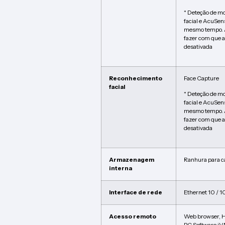
* Deteção de m
facial e AcuSen
mesmo tempo. A
fazer com que a
desativada
Reconhecimento
Face Capture
facial
* Deteção de m
facial e AcuSen
mesmo tempo. A
fazer com que a
desativada
Armazenagem
Ranhura para c
interna
Interface de rede
Ethernet 10 / 
Acesso remoto
Web browser, 
PC Software i