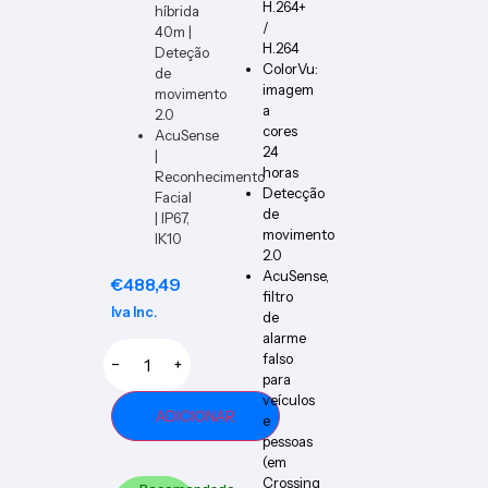
H.264+
híbrida
/
40m |
H.264
Deteção
ColorVu:
de
imagem
movimento
a
2.0
cores
AcuSense
24
|
horas
Reconhecimento
Detecção
Facial
de
| IP67,
movimento
IK10
2.0
AcuSense,
€
488,49
filtro
Iva Inc.
de
alarme
falso
−
+
para
veículos
ADICIONAR
e
pessoas
(em
Crossing