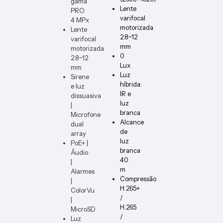
gama
ER-B
Lente
PRO
varifocal
4 MPx
motorizada
Lente
2.8~12
varifocal
mm
motorizada
0
2.8~12
Lux
mm
Luz
Sirene
híbrida:
e luz
IR e
dissuasiva
luz
|
branca
Microfone
Alcance
dual
de
array
luz
PoE+ |
branca
Áudio
40
|
m
Alarmes
Compressão
|
H.265+
ColorVu
/
|
H.265
MicroSD
/
Luz