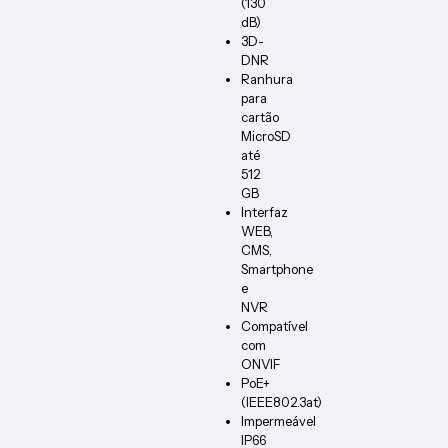
(130
dB)
3D-
DNR
Ranhura
para
cartão
MicroSD
até
512
GB
Interfaz
WEB,
CMS,
Smartphone
e
NVR
Compatível
com
ONVIF
PoE+
(IEEE802.3at)
Impermeável
IP66