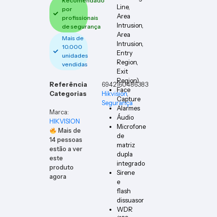
Recomendado
Line,
por
Area
profissionais
Intrusion,
de segurança
Area
Mais de
Intrusion,
10.000
Entry
unidades
Region,
vendidas
Exit
Region)
Referência
6942160486383
Face
Categorias
Hikvision
,
Capture
Segurança
Alarmes
Marca:
Áudio
HIKVISION
Microfone
Mais de
de
14
pessoas
matriz
estão a ver
dupla
este
integrado
produto
Sirene
agora
e
flash
dissuasor
WDR