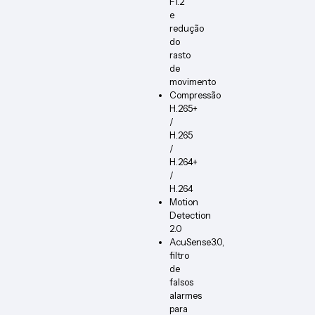
F1.2
e
redução
do
rasto
de
movimento
Compressão
H.265+
/
H.265
/
H.264+
/
H.264
Motion
Detection
2.0
AcuSense3.0,
filtro
de
falsos
alarmes
para