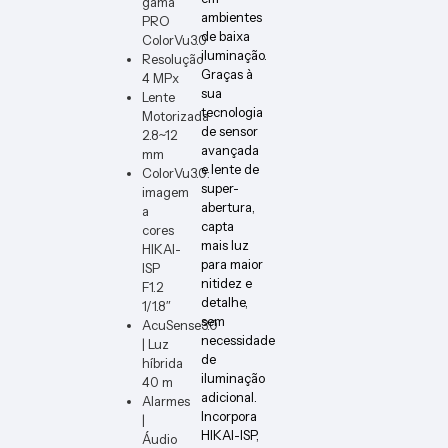
gama
ER-B
ambientes
PRO
de baixa
ColorVu3.0
iluminação.
Resolução
Graças à
4 MPx
sua
Lente
tecnologia
Motorizada
de sensor
2.8~12
avançada
mm
e lente de
ColorVu3.0:
super-
imagem
abertura,
a
capta
cores
mais luz
HIKAI-
para maior
ISP
nitidez e
F1.2
detalhe,
1/1.8″
sem
AcuSense3.0
necessidade
| Luz
de
híbrida
iluminação
40 m
adicional.
Alarmes
Incorpora
|
HIKAI-ISP,
Áudio