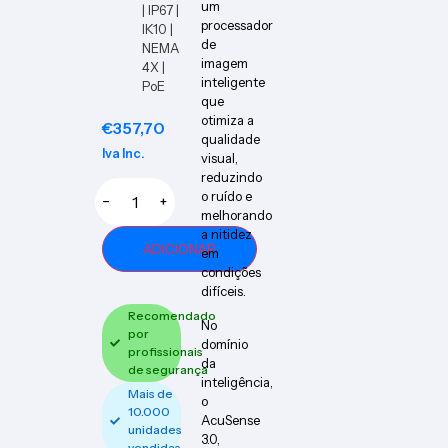
um
| IP67 |
processador
IK10 |
de
NEMA
imagem
4X |
inteligente
PoE
que
otimiza a
€
357,70
qualidade
Iva Inc.
visual,
reduzindo
o ruído e
−
+
melhorando
a nitidez
ADICIONAR
em
condições
difíceis.
Recomendado
No
por
domínio
profissionais
da
de segurança
inteligência,
Mais de
o
10.000
AcuSense
unidades
3.0,
vendidas