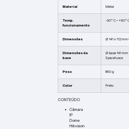
Material
Metal
Temp.
-30º C ~ +60º 
funcionamento
Dimensões
Ø 141 x 112 mm
Dimensões da
Ø base 141 mm 
base
3 parafusos
Peso
850 g
Color
Preto
CONTEÚDO
Câmara
IP
Dome
Hikvision