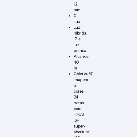
12
mm
0
Lux
Luz
híbrida:
IR e
luz
branca
Alcance
40
m
ColorVu3.0:
imagem
a
cores
24
horas
com
HIKAI-
ISP,
super-
abertura