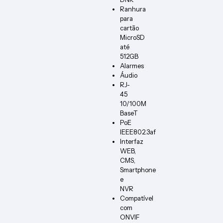
Ranhura
para
cartão
MicroSD
até
512GB
Alarmes
Áudio
RJ-
45
10/100M
BaseT
PoE
IEEE802.3af
Interfaz
WEB,
CMS,
Smartphone
e
NVR
Compatível
com
ONVIF