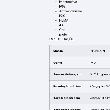
Impermeável
IP67
Antivandalismo
IK10
NEMA
4X
Cor
preto
ESPECIFICAÇÕES
Marca
HIKVISION
Gama
PRO
Sensor de imagem
1/1.8″ Progres
Resolução máxima
4 Megapíxel (2
Taxa Main Stream
25 fps (2688×1
Taxa Extra Stream
25 fps (1280×7