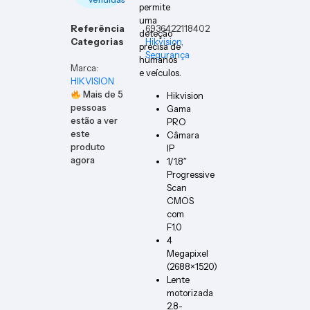
permite
uma
Referência
6936422118402
deteção
Categorias
Hikvision
,
precisa de
Segurança
humanos
Marca:
e veículos.
HIKVISION
Mais de
5
Hikvision
pessoas
Gama
estão a ver
PRO
este
Câmara
produto
IP
agora
1/1.8″
Progressive
Scan
CMOS
com
F1.0
4
Megapixel
(2688×1520)
Lente
motorizada
2.8-