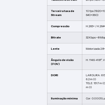
Terceira taxa de
10 fps (1920×1
Stream
640×360)
Compressão
H.265+ / H.264+
Bitrate
32 Kbps ~ 8 Mb
Lente
Motorizada 2.8
Ângulo de visão
H: 114.6-41.8°, V
(FOV)
DORI
LARGURA: 61.5 m
6.2 m (I)
TELE: 151.7 m (D
m (I)
Iluminação mínima
Cor: 0.0005 L