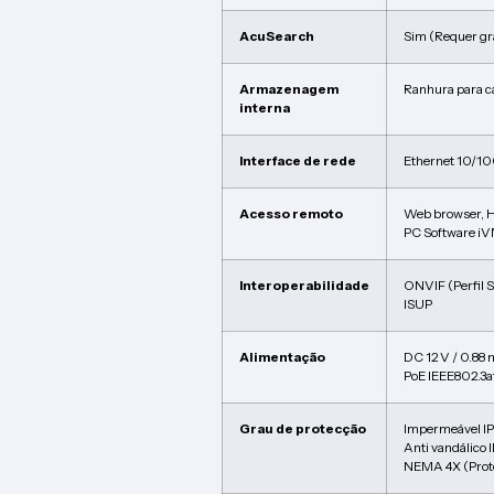
AcuSearch
Sim (Requer gr
Armazenagem
Ranhura para c
interna
Interface de rede
Ethernet 10/1
Acesso remoto
Web browser, 
PC Software i
Interoperabilidade
ONVIF (Perfil S,
ISUP
Alimentação
DC 12 V / 0.88 
PoE IEEE802.3a
Grau de protecção
Impermeável I
Anti vandálico 
NEMA 4X (Prote