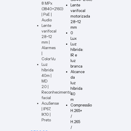
V10A-
8 MPx
Lente
DIN
(3840×2160)
varifocal
| PoE |
motorizada
Audio
2.8~12
Lente
mm
varifocal
0
2.8~12
Lux
mm |
Luz
Alarmes
híbrida:
|
IR e
ColorVu
luz
Luz
branca
híbrida
Alcance
40m |
da
MD
luz
2.0 |
híbrida
Reconhecimento
40
facial
m
AcuSense
Compressão
| IP67,
H.265+
IK10 |
/
Preto
H.265
/