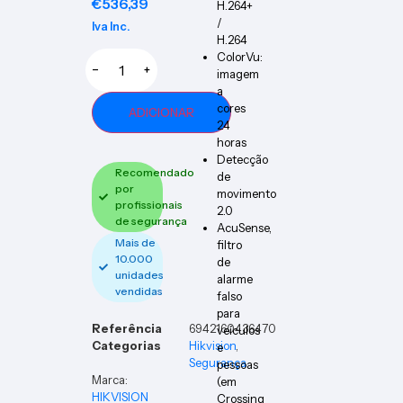
€
536,39
H.264+
/
Iva Inc.
H.264
ColorVu:
−
+
imagem
a
cores
ADICIONAR
24
horas
Detecção
Recomendado
de
por
movimento
profissionais
2.0
de segurança
AcuSense,
Mais de
filtro
10.000
de
unidades
alarme
vendidas
falso
para
Referência
6942160436470
veículos
Categorias
Hikvision
,
e
Segurança
pessoas
Marca:
(em
HIKVISION
Crossing