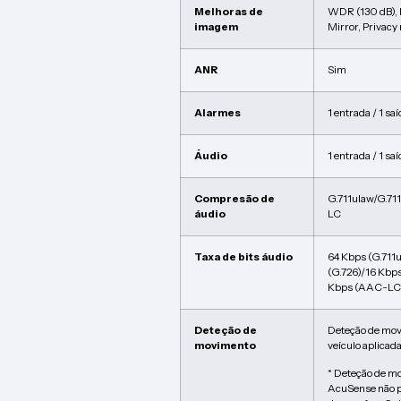
Melhoras de
WDR (130 dB),
imagem
Mirror, Privac
ANR
Sim
Alarmes
1 entrada / 1 sa
Áudio
1 entrada / 1 sa
Compresão de
G.711ulaw/G.7
áudio
LC
Taxa de bits áudio
64 Kbps (G.711u
(G.726)/16 Kbps
Kbps (AAC-LC)/
Deteção de
Deteção de mov
movimento
veículo aplicad
* Deteção de mo
AcuSense não p