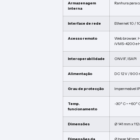
Armazenagem
Ranhura para c
interna
Interface de rede
Ethernet 10 / 
Acesso remoto
Web browser, 
iVMS-4200 e H
Interoperabilidade
ONVIF, ISAPI
Alimentação
DC 12 V / 900 
Grau de protecção
Impermeável IP
Temp.
-30º C ~ +60º 
funcionamento
Dimensões
Ø 141 mm x 112
Dimensões da
Ø base 141 mm /