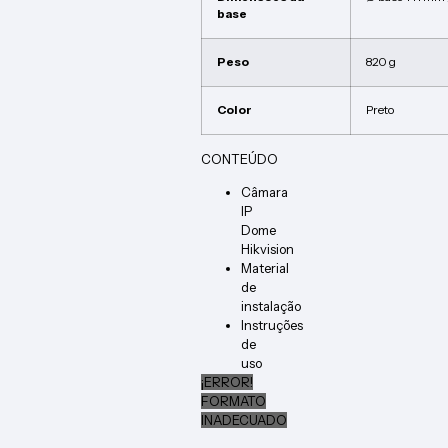
base
Peso
820 g
Color
Preto
CONTEÚDO
Câmara
IP
Dome
Hikvision
Material
de
instalação
Instruções
de
uso
¡ERROR!
FORMATO
INADECUADO