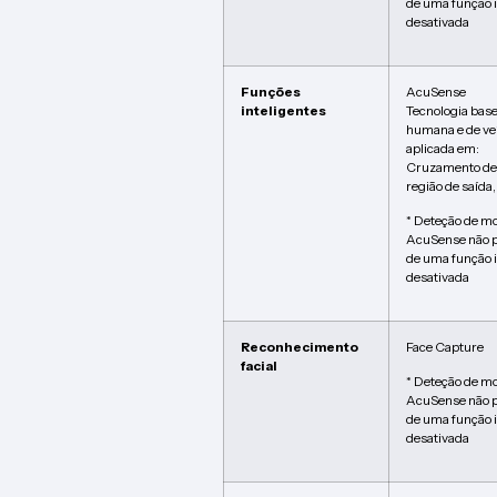
de uma função i
desativada
Funções
AcuSense
inteligentes
Tecnologia base
humana e de ve
aplicada em:
Cruzamento de l
região de saída,
* Deteção de mo
AcuSense não p
de uma função i
desativada
Reconhecimento
Face Capture
facial
* Deteção de mo
AcuSense não p
de uma função i
desativada