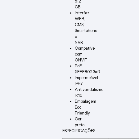
512
GB
Interfaz
WEB,
CMS,
Smartphone
e
NVR
Compatível
com
ONVIF
PoE
(IEEE802.3af)
Impermeável
IP67
Antivandalismo
IK10
Embalagem
Eco
Friendly
Cor
preto
ESPECIFICAÇÕES