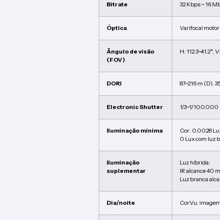
Bitrate
32 Kbps ~ 16 M
Óptica
Varifocal moto
Ângulo de visão
H: 112.3~41.2°, V
(FOV)
DORI
87~216 m (D), 35
Electronic Shutter
1/3~1/100.000 
Iluminação mínima
Cor: 0.0028 L
0 Lux com luz 
Iluminação
Luz híbrida:
suplementar
IR alcance 40 
Luz branca alc
Dia/noite
CorVu: imagem 