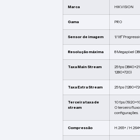
Marca
HIKVISION
Gama
PRO
Sensor de imagem
1/1.8″ Progres
Resolução máxima
8 Megapíxel (3
Taxa Main Stream
25 fps (3840×2
1280×720)
Taxa Extra Stream
25 fps (1280×7
Terceira taxa de
10 fps (1920×1
stream
O terceiro flux
configurações.
Compressão
H.265+ / H.264+