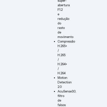
super-
abertura
F1.2
e
redução
do
rasto
de
movimento
Compressão
H.265+
/
H.265
/
H.264+
/
H.264
Motion
Detection
2.0
AcuSense3.0,
filtro
de
falsos