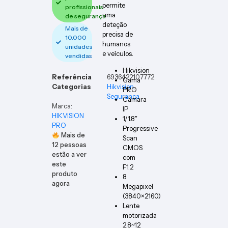
permite
profissionais
uma
de segurança
deteção
Mais de
precisa de
10.000
humanos
unidades
e veículos.
vendidas
Hikvision
Referência
6936422107772
Gama
Categorias
Hikvision
,
PRO
Segurança
Câmara
Marca:
IP
HIKVISION
1/1.8″
PRO
Progressive
Mais de
Scan
12
pessoas
CMOS
estão a ver
com
este
F1.2
produto
8
agora
Megapixel
(3840×2160)
Lente
motorizada
2.8~12