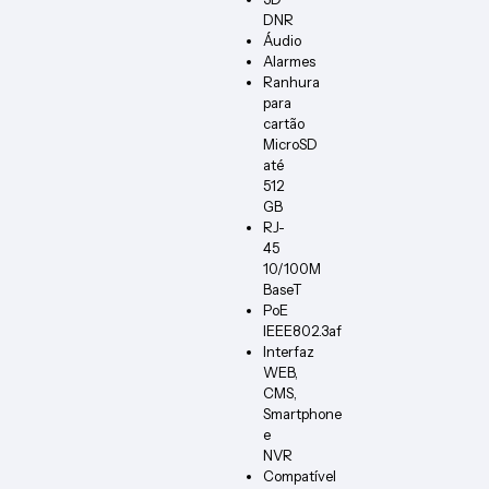
DNR
Áudio
Alarmes
Ranhura
para
cartão
MicroSD
até
512
GB
RJ-
45
10/100M
BaseT
PoE
IEEE802.3af
Interfaz
WEB,
CMS,
Smartphone
e
NVR
Compatível