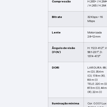
Compressão
H.265+ / H.264
/ H.265 / H.264
Bitrate
32 Kbps ~ 16
Mbps
Lente
Motorizada
2.8~12 mm
Ângulo de visão
H: 112.3-41.2°, V
(FOV)
58.1-23.1°, D:
137.4-47.3°
DORI
LARGURA: 89.
m (D), 35.4 m
(O), 17.8 m (R),
8.9 m (I)
TELE: 220 m (D
87.3 m (O), 44 m
(R), 22 m (I)
Iluminação mínima
Cor: 0.001 Lux