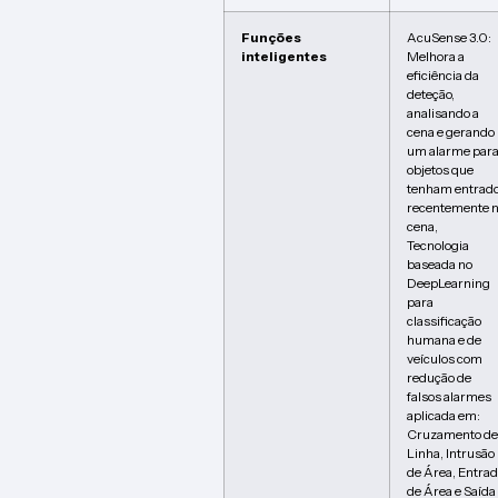
Funções
AcuSense 3.0:
inteligentes
Melhora a
eficiência da
deteção,
analisando a
cena e gerando
um alarme par
objetos que
tenham entrad
recentemente 
cena,
Tecnologia
baseada no
DeepLearning
para
classificação
humana e de
veículos com
redução de
falsos alarmes
aplicada em:
Cruzamento de
Linha, Intrusão
de Área, Entra
de Área e Saída