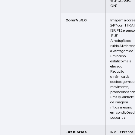
@(F1.2, AGC
ON)
ColorVu 3.0
Imagem a core
24/7 com HIKAI
ISP, F1.2 e senso
1/1.8″
A redução de
ruído AI oferec
a vantagem de
um brilho
estático mais
elevado
Redução
dinâmica da
desfocagem do
movimento,
proporcionand
uma qualidade
de imagem
nítida mesmo
em condições d
pouca luz
Luz híbrida
IR e luz branca