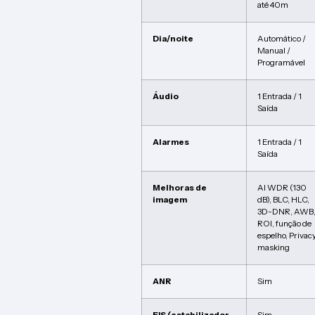
até 40m
Dia/noite
Automático /
Manual /
Programável
Áudio
1 Entrada / 1
Saída
Alarmes
1 Entrada / 1
Saída
Melhoras de
AI WDR (130
imagem
dB), BLC, HLC,
3D-DNR, AWB
ROI, função de
espelho, Privac
masking
ANR
Sim