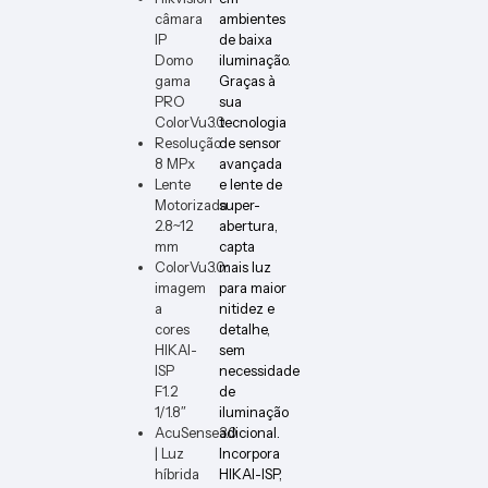
câmara
ambientes
IP
de baixa
Domo
iluminação.
gama
Graças à
PRO
sua
ColorVu3.0
tecnologia
Resolução
de sensor
8 MPx
avançada
Lente
e lente de
Motorizada
super-
2.8~12
abertura,
mm
capta
ColorVu3.0:
mais luz
imagem
para maior
a
nitidez e
cores
detalhe,
HIKAI-
sem
ISP
necessidade
F1.2
de
1/1.8″
iluminação
AcuSense3.0
adicional.
| Luz
Incorpora
híbrida
HIKAI-ISP,