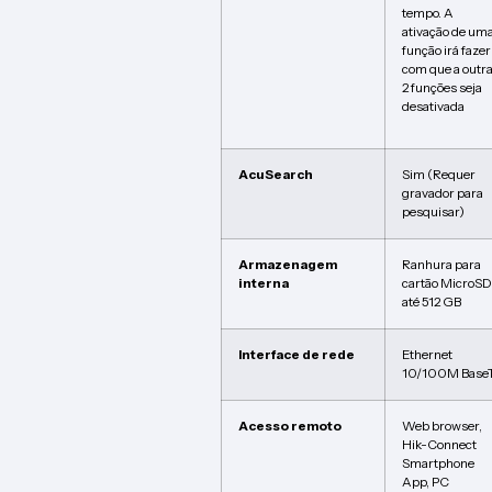
tempo. A
ativação de um
função irá fazer
com que a outr
2 funções seja
desativada
AcuSearch
Sim (Requer
gravador para
pesquisar)
Armazenagem
Ranhura para
interna
cartão MicroSD
até 512 GB
Interface de rede
Ethernet
10/100M Base
Acesso remoto
Web browser,
Hik-Connect
Smartphone
App, PC