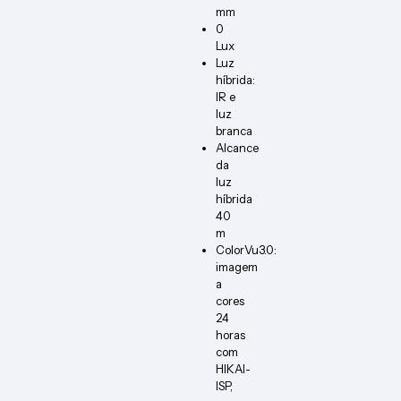
mm
0
Lux
Luz
híbrida:
IR e
luz
branca
Alcance
da
luz
híbrida
40
m
ColorVu3.0:
imagem
a
cores
24
horas
com
HIKAI-
ISP,