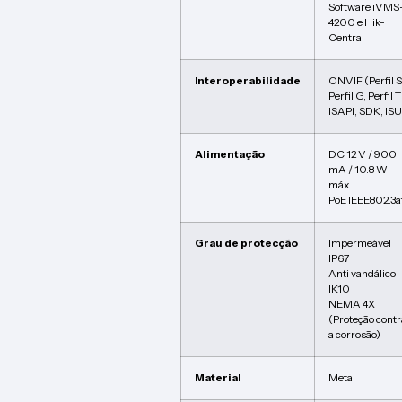
Software iVMS
4200 e Hik-
Central
Interoperabilidade
ONVIF (Perfil S
Perfil G, Perfil T
ISAPI, SDK, IS
Alimentação
DC 12 V / 900
mA / 10.8 W
máx.
PoE IEEE802.3a
Grau de protecção
Impermeável
IP67
Anti vandálico
IK10
NEMA 4X
(Proteção contr
a corrosão)
Material
Metal