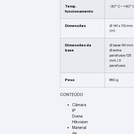
Temp.
-30º C ~ +60º 
funcionamento
Dimensões
Ø 141 x 112 mm
(H)
Dimensões da
Ø base 141 mm 
base
Ø entre
parafusos 125
mm / 3
parafusos
Peso
850 g
CONTEÚDO
Câmara
IP
Dome
Hikvision
Material
de