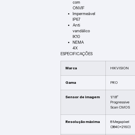
com
ONVIF
Impermeável
IP67
Anti
vandálico
IK10
NEMA
4X
ESPECIFICAÇÕES
Marca
HIKVISION
Gama
PRO
Sensor de imagem
1/1.8″
Progressive
Scan CMOS
Resolução máxima
8 Megapíxel
(3840×2160)