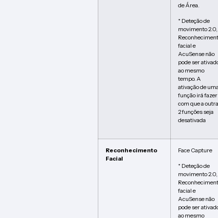
de Área.
* Deteção de
movimento 2.0,
Reconhecimen
facial e
AcuSense não
pode ser ativad
ao mesmo
tempo. A
ativação de um
função irá fazer
com que a outr
2 funções seja
desativada
Reconhecimento
Face Capture
Facial
* Deteção de
movimento 2.0,
Reconhecimen
facial e
AcuSense não
pode ser ativad
ao mesmo