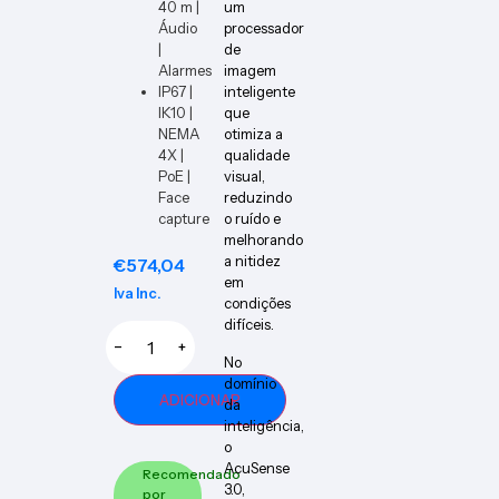
40 m |
um
Áudio
processador
|
de
Alarmes
imagem
IP67 |
inteligente
IK10 |
que
NEMA
otimiza a
4X |
qualidade
PoE |
visual,
Face
reduzindo
capture
o ruído e
melhorando
a nitidez
€
574,04
em
Iva Inc.
condições
difíceis.
−
+
No
domínio
ADICIONAR
da
inteligência,
o
AcuSense
Recomendado
3.0,
por