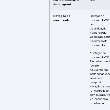
EIS (estabilizador
Sim
de imagem)
Deteção de
Deteção de
movimento
movimento 2.0
com
classificação
humana e de
veículo aplicad
na deteção de
movimento.
* Deteção de
movimento 2.0,
Reconhecimen
facial e
AcuSense não
pode ser ativad
ao mesmo
tempo. A
ativação de um
função irá fazer
com que a outr
2 funções seja
desativada