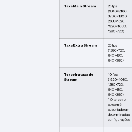
Taxa Main Stream
25 fps
(3840×2160,
3200×1800,
2688×1520,
1920×1080,
1280×720)
Taxa Extra Stream
25 fps
(1280×720,
640×480,
640×360)
Terceira taxa de
10 fps
Stream
(1920×1080,
1280×720,
640×480,
640×360)
* O terceiro
stream é
suportado em
determinadas
configurações