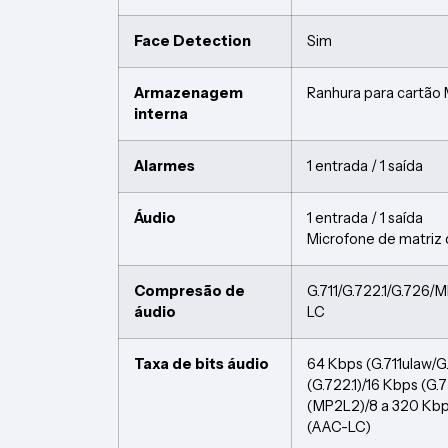
Face Detection
Sim
Armazenagem
Ranhura para cartão
interna
Alarmes
1 entrada / 1 saída
Áudio
1 entrada / 1 saída
Microfone de matriz 
Compresão de
G.711/G.722.1/G.72
áudio
LC
Taxa de bits áudio
64 Kbps (G.711ulaw/G
(G.722.1)/16 Kbps (G.
(MP2L2)/8 a 320 Kbp
(AAC-LC)