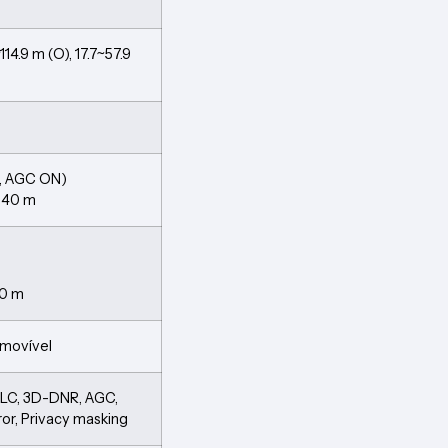
14.9 m (O), 17.7~57.9
6, AGC ON)
R 40 m
40 m
amovível
HLC, 3D-DNR, AGC,
ror, Privacy masking