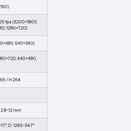
2160)
 25 fps (3200×1800,
80, 1280×720)
640×480, 640×360)
1280×720, 640×480,
265 / H.264
o 2.8~12 mm
~17°, D: 128.5~34.7°