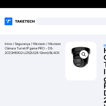
Início
/
Segurança
/
Hikvision
/ Hikvision
H
Câmara Turret IP gama PRO – DS-
2CD2H83G2-LIZS2U(2.8-12mm)/BLACK