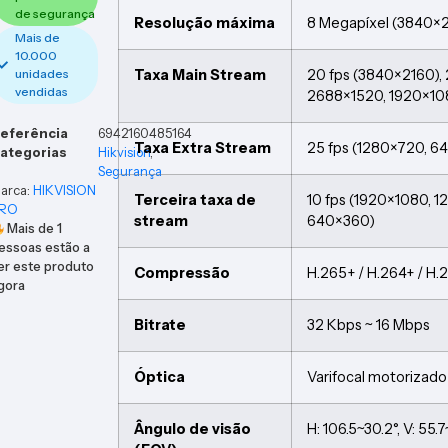
de segurança
Resolução máxima
8 Megapíxel (3840×
Mais de
10.000
Taxa Main Stream
20 fps (3840×2160),
unidades
vendidas
2688×1520, 1920×10
eferência
6942160485164
Taxa Extra Stream
25 fps (1280×720, 
ategorias
Hikvision
,
Segurança
arca:
HIKVISION
Terceira taxa de
10 fps (1920×1080, 
RO
stream
640×360)
Mais de
1
essoas estão a
er este produto
Compressão
H.265+ / H.264+ / H.
gora
Bitrate
32 Kbps ~ 16 Mbps
Óptica
Varifocal motorizad
Ângulo de visão
H: 106.5~30.2°, V: 55.7