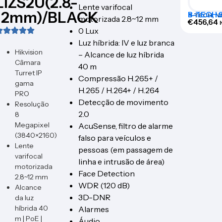
LIZS2U(2.8-
Lente varifocal
12mm)/BLACK
B-TECH S
B-TECH
,
N
motorizada 2.8~12 mm
€
456,64
0 Lux
Luz híbrida: IV e luz branca
Hikvision
– Alcance de luz híbrida
Câmara
40 m
Turret IP
Compressão H.265+ /
gama
H.265 / H.264+ / H.264
PRO
Detecção de movimento
Resolução
2.0
8
Megapixel
AcuSense, filtro de alarme
(3840×2160)
falso para veículos e
Lente
pessoas (em passagem de
varifocal
linha e intrusão de área)
motorizada
Face Detection
2.8~12 mm
WDR (120 dB)
Alcance
3D-DNR
da luz
híbrida 40
Alarmes
m | PoE |
Áudio