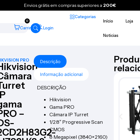
Envios grátis em compras superiores a
200€
Categorias
Início
Loja
0
Carrinho
Login
Noticias
Produ
IKVISION PRO
Descrição
Hikvision
relac
Câmara
Informação adicional
Turret
DESCRIÇÃO
IP
Hikvision
gama
Gama PRO
PRO –
Câmara IP Turret
DS-
1/2.8″ Progressive Scan
CMOS
2CD2H83G2-
8 Megapixel (3840×2160)