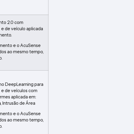
nto 2.0 com
 e de veículo aplicada
mento.
imento e o AcuSense
ados ao mesmo tempo,
o.
no DeepLearning para
 e de veículos com
armes aplicada em:
 Intrusão de Área
imento e o AcuSense
ados ao mesmo tempo,
o.