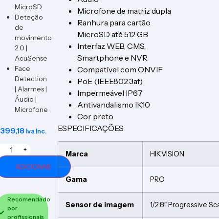
MicroSD
Microfone de matriz dupla
Deteção
Ranhura para cartão
de
MicroSD até 512 GB
movimento
Interfaz WEB, CMS,
2.0 |
Smartphone e NVR
AcuSense
Face
Compatível com ONVIF
Detection
PoE (IEEE802.3af)
| Alarmes |
Impermeável IP67
Áudio |
Antivandalismo IK10
Microfone
Cor preto
ESPECIFICAÇÕES
€
399,18
Iva Inc.
+
Marca
HIKVISION
ADICIONAR
Gama
PRO
Recomendado
Sensor de imagem
1/2.8″ Progressive 
por
profissionais