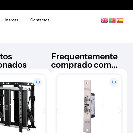
Marcas
Contactos
tos
Frequentemente
ionados
comprado com...
Contacto magnetico e
TSEC
impacto – CLV-03-W
€
52,58
Iva Inc.