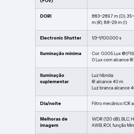
(FOV)
DORI
88.3~289.7 m (D), 35~1
m (R), 8.8~29 m (I)
Electronic Shutter
1/3~1/100.000 s
Iluminação mínima
Cor: 0.005 Lux @(F1.
0 Lux com alcance I
Iluminação
Luz híbrida:
suplementar
IR alcance 40 m
Luz branca alcance 
Dia/noite
Filtro mecânico ICR 
Melhoras de
WDR (120 dB), BLC, 
imagem
AWB, ROI, função Mir