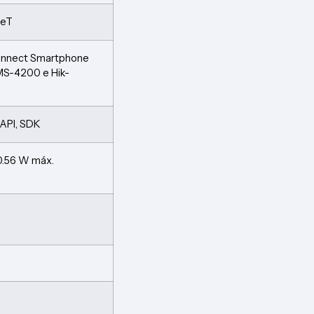
seT
onnect Smartphone
MS-4200 e Hik-
ISAPI, SDK
0.56 W máx.