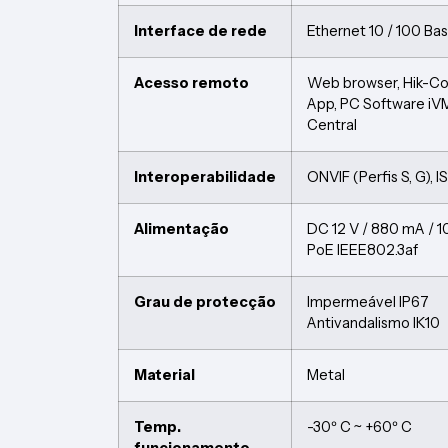
Interface de rede
Ethernet 10 / 100 Ba
Acesso remoto
Web browser, Hik-C
App, PC Software iV
Central
Interoperabilidade
ONVIF (Perfis S, G), 
Alimentação
DC 12 V / 880 mA / 1
PoE IEEE802.3af
Grau de protecção
Impermeável IP67
Antivandalismo IK10
Material
Metal
Temp.
-30º C ~ +60º C
funcionamento