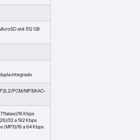
 MicroSD até 512 GB
dupla integrado
6/MP2L2/PCM/MP3/AAC-
.711alaw)/16 Kbps
726)/32 a 192 Kbps
s (MP3)/16 a 64 Kbps