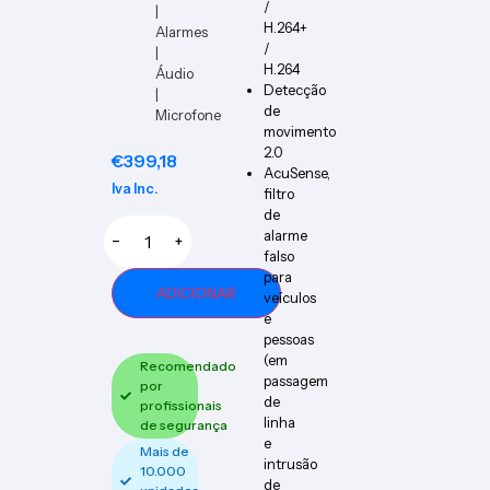
/
|
H.264+
Alarmes
/
|
H.264
Áudio
Detecção
|
de
Microfone
movimento
2.0
€
399,18
AcuSense,
Iva Inc.
filtro
de
alarme
−
+
falso
para
ADICIONAR
veículos
e
pessoas
(em
Recomendado
passagem
por
de
profissionais
linha
de segurança
e
Mais de
intrusão
10.000
de