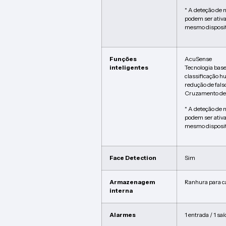
* A deteção de
podem ser ativ
mesmo disposit
Funções
AcuSense
inteligentes
Tecnologia bas
classificação h
redução de fals
Cruzamento de 
* A deteção de
podem ser ativ
mesmo disposit
Face Detection
Sim
Armazenagem
Ranhura para c
interna
Alarmes
1 entrada / 1 sa