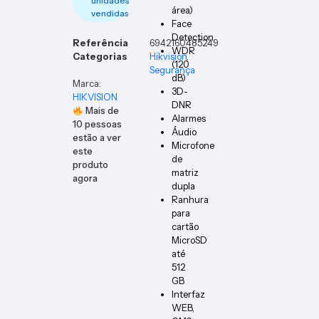
unidades
área)
vendidas
Face
Detection
Referência
6942160485249
WDR
Categorias
Hikvision
,
(120
Segurança
dB)
Marca:
3D-
HIKVISION
DNR
Mais de
Alarmes
10
pessoas
Áudio
estão a ver
Microfone
este
de
produto
matriz
agora
dupla
Ranhura
para
cartão
MicroSD
até
512
GB
Interfaz
WEB,