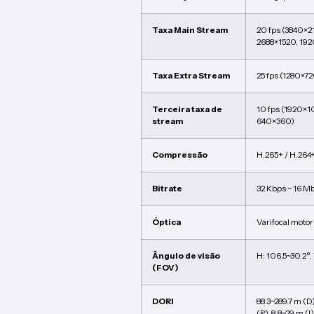
Taxa Main Stream
20 fps (3840×2
2688×1520, 19
Taxa Extra Stream
25 fps (1280×7
Terceira taxa de
10 fps (1920×1
stream
640×360)
Compressão
H.265+ / H.264+
Bitrate
32 Kbps ~ 16 M
Óptica
Varifocal moto
Ângulo de visão
H: 106.5~30.2°, 
(FOV)
DORI
88.3~289.7 m (D)
(R), 8.8~29 m (I)