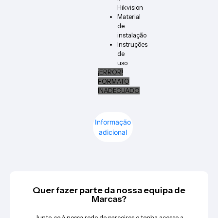
Hikvision
Material
de
instalação
Instruções
de
uso
¡ERROR!
FORMATO
INADECUADO
Informação
adicional
Quer fazer parte da nossa equipa de
Marcas?
Junte-se à nossa rede de parceiros e tenha acesso a