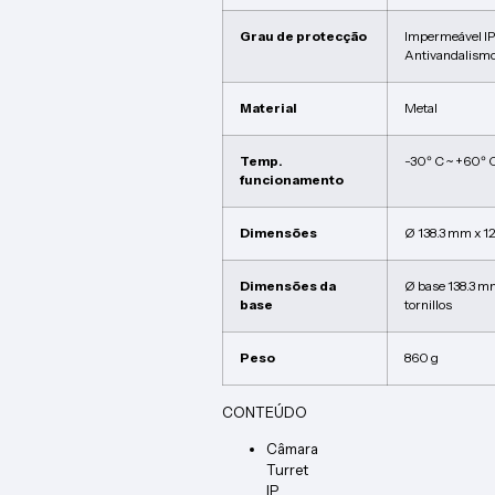
Grau de protecção
Impermeável I
Antivandalismo
Material
Metal
Temp.
-30º C ~ +60º 
funcionamento
Dimensões
Ø 138.3 mm x 1
Dimensões da
Ø base 138.3 mm
base
tornillos
Peso
860 g
CONTEÚDO
Câmara
Turret
IP