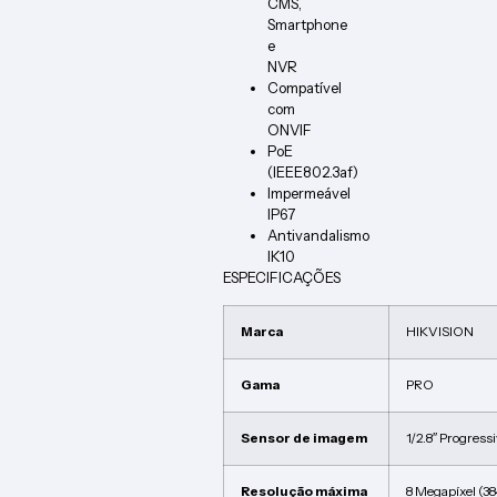
CMS,
Smartphone
e
NVR
Compatível
com
ONVIF
PoE
(IEEE802.3af)
Impermeável
IP67
Antivandalismo
IK10
ESPECIFICAÇÕES
Marca
HIKVISION
Gama
PRO
Sensor de imagem
1/2.8″ Progres
Resolução máxima
8 Megapíxel (3