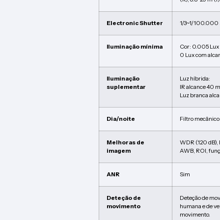
Electronic Shutter
1/3~1/100.000 
Iluminação mínima
Cor: 0.005 Lu
0 Lux com alca
Iluminação
Luz híbrida:
suplementar
IR alcance 40 
Luz branca alc
Dia/noite
Filtro mecânico
Melhoras de
WDR (120 dB),
imagem
AWB, ROI, funç
ANR
Sim
Deteção de
Deteção de mov
movimento
humana e de veí
movimento.