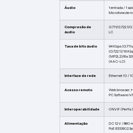
Áudio
1 entrada / 1 sa
Microfone de ma
Compresão de
G.711/G.722.1
áudio
LC
Taxa de bits áudio
64 Kbps (G.711
(G.722.1)/16 Kb
(MP2L2)/8 a 32
(AAC-LC)
Interface de rede
Ethernet 10 / 
Acesso remoto
Web browser, 
PC Software i
Interoperabilidade
ONVIF (Perfis S
Alimentação
DC 12 V / 880 
PoE IEEE802.3a