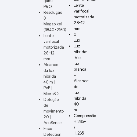
gama
ER-B
Lente
PRO
varifocal
Resolução
motorizada
8
2.8~12
Megapixel
mm
(3840×2160)
0
Lente
Lux
varifocal
Luz
motorizada
híbrida:
2.8~12
IV e
mm
luz
Alcance
branca
da luz
–
híbrida
Alcance
40 m |
de
PoE |
luz
MicroSD
híbrida
Deteção
40
de
m
movimento
Compressão
2.0 |
H.265+
AcuSense
/
Face
H.265
Detection