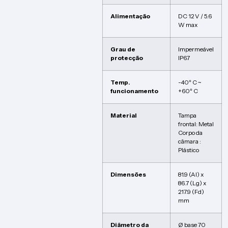
Alimentação
DC 12 V / 5.6
W max
Grau de
Impermeável
protecção
IP67
Temp.
-40º C ~
funcionamento
+60º C
Material
Tampa
frontal: Metal
Corpo da
câmara :
Plástico
Dimensões
81.9 (Al) x
86.7 (Lg) x
217.9 (Fd)
mm
Diâmetro da
Ø base 70