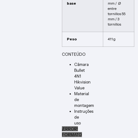
base
mm / Ø
entre
tornillos 55
mm / 3
tornillos
Peso
411 g
CONTEÚDO
Câmara
Bullet
4N1
Hikvision
Value
Material
de
montagem
Instruções
de
uso
¡ERROR!
FORMATO