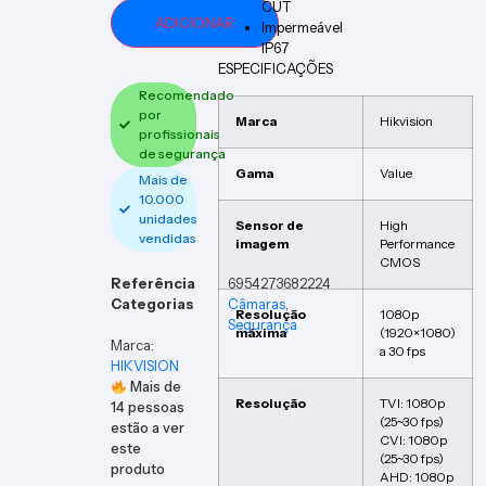
CUT
ADICIONAR
Impermeável
IP67
ESPECIFICAÇÕES
Recomendado
por
Marca
Hikvision
profissionais
de segurança
Gama
Value
Mais de
10.000
unidades
Sensor de
High
vendidas
imagem
Performance
CMOS
Referência
6954273682224
Categorias
Câmaras
,
Resolução
1080p
Segurança
máxima
(1920×1080)
Marca:
a 30 fps
HIKVISION
Mais de
Resolução
TVI: 1080p
14
pessoas
(25~30 fps)
estão a ver
CVI: 1080p
este
(25~30 fps)
produto
AHD: 1080p