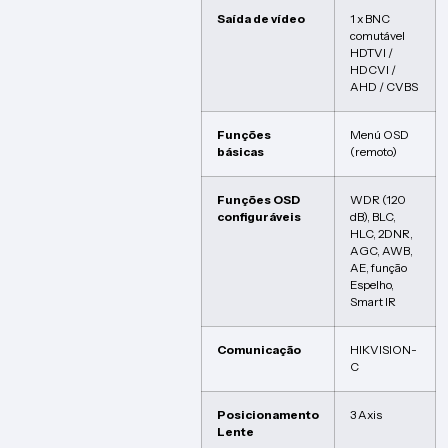
Saída de vídeo
1 x BNC
comutável
HDTVI /
HDCVI /
AHD / CVBS
Funções
Menú OSD
básicas
(remoto)
Funções OSD
WDR (120
configuráveis
dB), BLC,
HLC, 2DNR,
AGC, AWB,
AE, função
Espelho,
Smart IR
Comunicação
HIKVISION-
C
Posicionamento
3 Axis
Lente