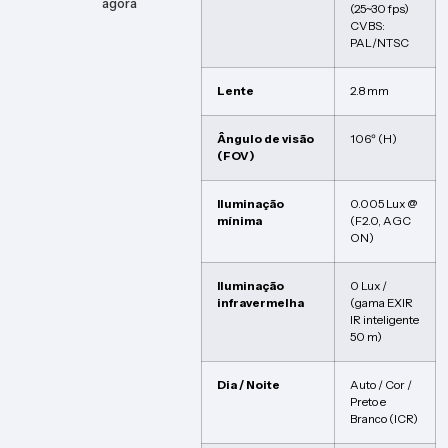
agora
(25~30 fps)
CVBS:
PAL/NTSC
Lente
2.8 mm
Ângulo de visão
106º (H)
(FOV)
Iluminação
0.005 Lux @
mínima
(F2.0, AGC
ON)
Iluminação
0 Lux /
infravermelha
(gama EXIR
IR inteligente
50 m)
Dia / Noite
Auto / Cor /
Preto e
Branco (ICR)