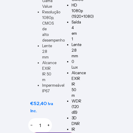
Gama
HD
Value
1080p
Resolução
(1920×1080)
1080p,
Saída
CMOS
4
de
em
alto
1
desempenho
Lente
Lente
2.8
2.8
mm
mm
0
Alcance
Lux
EXIR
Alcance
IR 50
EXIR
m
IR
Impermeável
50
IP67
m
WDR
€
52,40
Iva
(120
Inc.
dB)
3D
DNR
−
+
IR