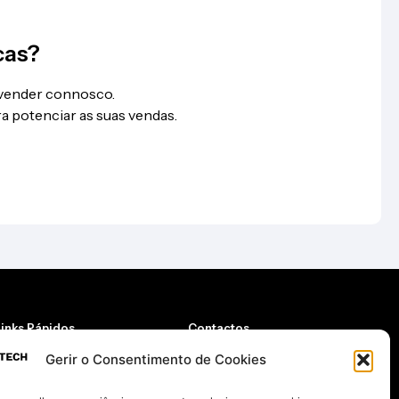
cas?
 vender connosco.
a potenciar as suas vendas.
Links Rápidos
Contactos
Quem somos
Email
Gerir o Consentimento de Cookies
Contactos
geral@taketech.pt
oja
Telemóvel
Carrinho