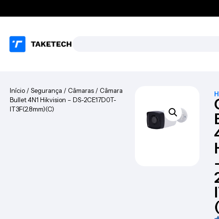
Início
/
Segurança
/
Câmaras
/ Câmara
H
Bullet 4N1 Hikvision – DS-2CE17D0T-
IT3F(2.8mm)(C)