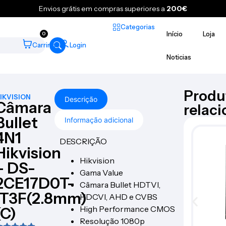
Envios grátis em compras superiores a
200€
Categorias
Início
Loja
0
Carrinho
Login
Noticias
Produ
IKVISION
Descrição
Câmara
relac
Bullet
Informação adicional
4N1
DESCRIÇÃO
Hikvision
Hikvision
– DS-
Gama Value
2CE17D0T-
Câmara Bullet HDTVI,
IT3F(2.8mm)
HDCVI, AHD e CVBS
High Performance CMOS
(C)
Resolução 1080p