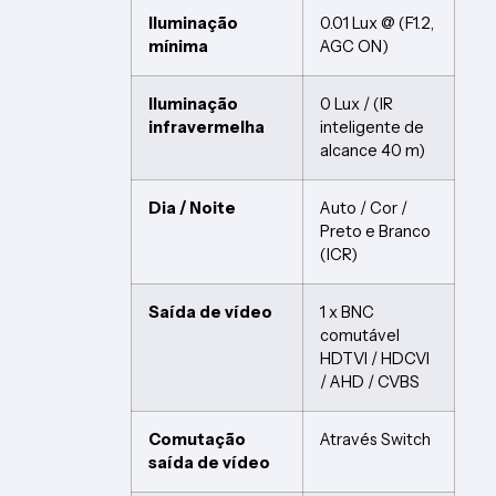
Iluminação
0.01 Lux @ (F1.2,
mínima
AGC ON)
Iluminação
0 Lux / (IR
infravermelha
inteligente de
alcance 40 m)
Dia / Noite
Auto / Cor /
Preto e Branco
(ICR)
Saída de vídeo
1 x BNC
comutável
HDTVI / HDCVI
/ AHD / CVBS
Comutação
Através Switch
saída de vídeo