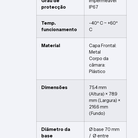
Grau de
Impermeável
protecção
IP67
Temp.
-40º C ~ +60º
funcionamento
C
Material
Capa Frontal:
Metal
Corpo da
câmara:
Plástico
Dimensões
75.4 mm
(Altura) × 78.9
mm (Largura) ×
216.6 mm
(Fundo)
Diâmetro da
Ø base 70 mm
base
/ Ø entre