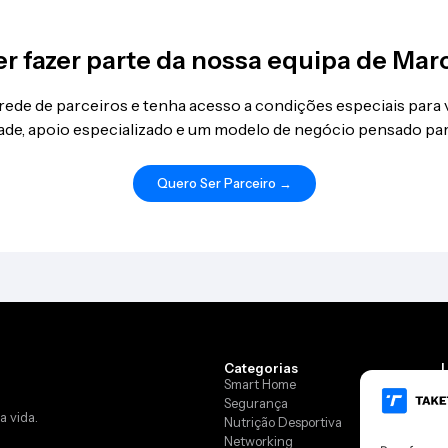
r fazer parte da nossa equipa de Mar
 rede de parceiros e tenha acesso a condições especiais para
idade, apoio especializado e um modelo de negócio pensado par
Quero Ser Parceiro →
Categorias
Smart Home
Segurança
a vida.
Nutrição Desportiva
L
Networking