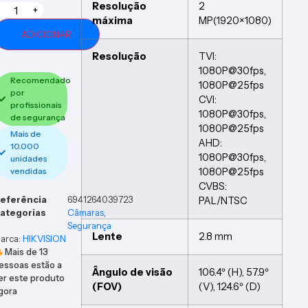
Resolução
2
+
máxima
MP(1920×1080)
ADICIONAR
Resolução
TVI:
1080P@30fps,
Recomendado
1080P@25fps
por
CVI:
profissionais
1080P@30fps,
de segurança
1080P@25fps
Mais de
AHD:
10.000
1080P@30fps,
unidades
1080P@25fps
vendidas
CVBS:
eferência
6941264039723
PAL/NTSC
ategorias
Câmaras
,
Segurança
Lente
2.8 mm
arca:
HIKVISION
Mais de
13
essoas estão a
Ângulo de visão
106.4º (H), 57.9º
er este produto
(FOV)
(V), 124.6º (D)
gora