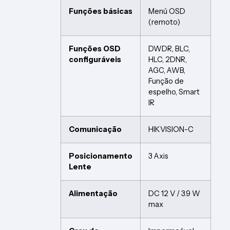
Funções básicas
Menú OSD
(remoto)
Funções OSD
DWDR, BLC,
configuráveis
HLC, 2DNR,
AGC, AWB,
Função de
espelho, Smart
IR
Comunicação
HIKVISION-C
Posicionamento
3 Axis
Lente
Alimentação
DC 12 V / 3.9 W
max