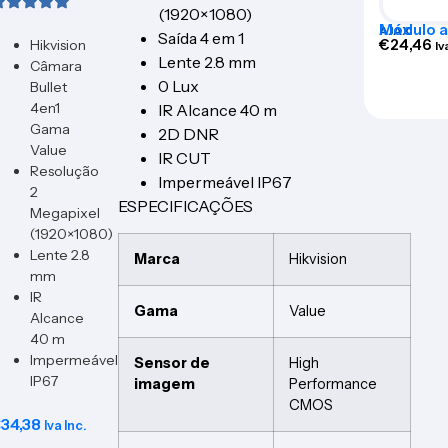
(1920×1080)
Módulo a
AJAX
Saída 4 em 1
para Ajax
€
24,46
Hikvision
Iv
– AJ-AC
Lente 2.8 mm
Câmara
0 Lux
Bullet
4en1
IR Alcance 40 m
Gama
2D DNR
Value
IR CUT
Resolução
Impermeável IP67
2
ESPECIFICAÇÕES
Megapixel
(1920×1080)
Lente 2.8
Marca
Hikvision
mm
IR
Gama
Value
Alcance
40 m
Impermeável
Sensor de
High
IP67
imagem
Performance
CMOS
€
34,38
Iva Inc.