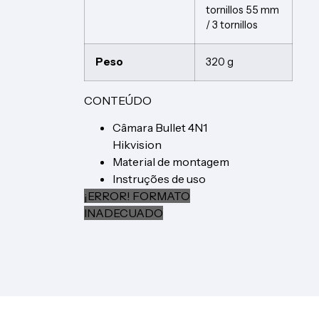
tornillos 55 mm
/ 3 tornillos
Peso
320 g
CONTEÚDO
Câmara Bullet 4N1
Hikvision
Material de montagem
Instruções de uso
¡ERROR! FORMATO
INADECUADO