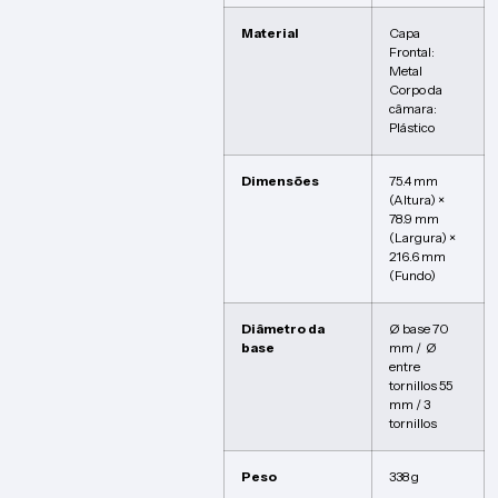
Material
Capa
Frontal:
Metal
Corpo da
câmara:
Plástico
Dimensões
75.4 mm
(Altura) ×
78.9 mm
(Largura) ×
216.6 mm
(Fundo)
Diâmetro da
Ø base 70
base
mm / Ø
entre
tornillos 55
mm / 3
tornillos
Peso
338 g