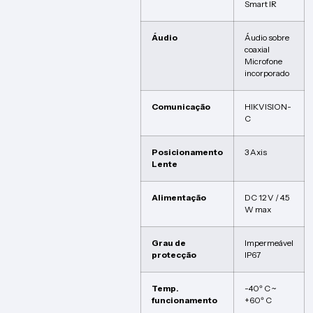
Smart IR
Áudio
Áudio sobre
coaxial
Microfone
incorporado
Comunicação
HIKVISION-
C
Posicionamento
3 Axis
Lente
Alimentação
DC 12 V / 4.5
W max
Grau de
Impermeável
protecção
IP67
Temp.
-40º C ~
funcionamento
+60º C