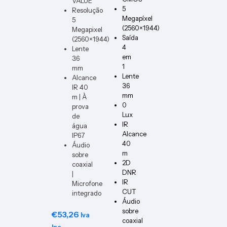
VALUE
ER-W
5
Resolução
Megapíxel
5
(2560×1944)
Megapixel
Saída
(2560×1944)
4
Lente
em
3.6
1
mm
Lente
Alcance
3.6
IR 40
mm
m | À
0
prova
Lux
de
IR
água
Alcance
IP67
40
Áudio
m
sobre
2D
coaxial
DNR
|
IR
Microfone
CUT
integrado
Áudio
sobre
€
53,26
Iva
coaxial