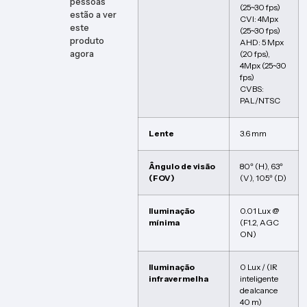
pessoas
(25~30 fps)
estão a ver
CVI: 4Mpx
este
(25~30 fps)
produto
AHD: 5 Mpx
agora
(20 fps),
4Mpx (25~30
fps)
CVBS:
PAL/NTSC
Lente
3.6 mm
Ângulo de visão
80º (H), 63º
(FOV)
(V), 105º (D)
Iluminação
0.01 Lux @
mínima
(F1.2, AGC
ON)
Iluminação
0 Lux / (IR
infravermelha
inteligente
de alcance
40 m)