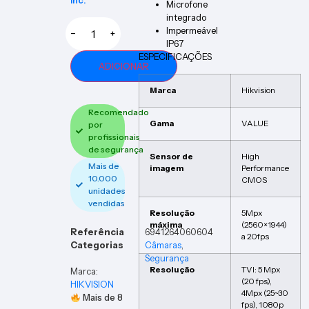
Inc.
Microfone
integrado
Impermeável
−
+
IP67
ESPECIFICAÇÕES
ADICIONAR
Marca
Hikvision
Recomendado
Gama
VALUE
por
profissionais
de segurança
Sensor de
High
Mais de
imagem
Performance
10.000
CMOS
unidades
vendidas
Resolução
5Mpx
máxima
(2560×1944)
Referência
6941264060604
a 20fps
Categorias
Câmaras
,
Segurança
Resolução
TVI: 5 Mpx
Marca:
(20 fps),
HIKVISION
4Mpx (25~30
Mais de
8
fps), 1080p