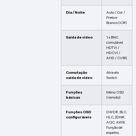
Dia / Noite
Auto / Cor /
Preto e
Branco (ICR)
Saída de vídeo
1 x BNC
comutável
HDTVI /
HDCVI /
AHD / CVBS
Comutação
Através
saída de vídeo
Switch
Funções
Menú OSD
básicas
(remoto)
Funções OSD
DWDR, BLC,
configuráveis
HLC, 2DNR,
AGC, AWB,
Função de
espelho,