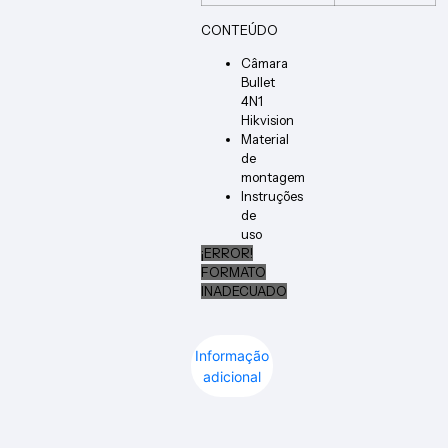
CONTEÚDO
Câmara
Bullet
4N1
Hikvision
Material
de
montagem
Instruções
de
uso
¡ERROR!
FORMATO
INADECUADO
Informação
adicional