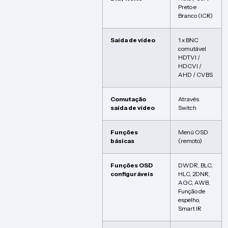
Preto e
Branco (ICR)
Saída de vídeo
1 x BNC
comutável
HDTVI /
HDCVI /
AHD / CVBS
Comutação
Através
saída de vídeo
Switch
Funções
Menú OSD
básicas
(remoto)
Funções OSD
DWDR, BLC,
configuráveis
HLC, 2DNR,
AGC, AWB,
Função de
espelho,
Smart IR