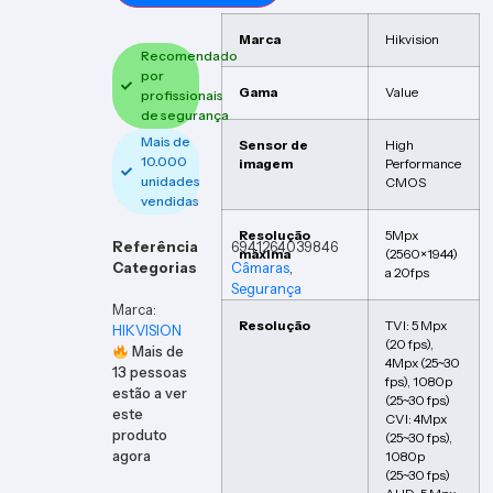
Marca
Hikvision
Recomendado
por
Gama
Value
profissionais
de segurança
Mais de
Sensor de
High
10.000
imagem
Performance
unidades
CMOS
vendidas
Resolução
5Mpx
Referência
6941264039846
máxima
(2560×1944)
Categorias
Câmaras
,
a 20fps
Segurança
Marca:
Resolução
TVI: 5 Mpx
HIKVISION
(20 fps),
Mais de
4Mpx (25~30
13
pessoas
fps), 1080p
estão a ver
(25~30 fps)
este
CVI: 4Mpx
produto
(25~30 fps),
agora
1080p
(25~30 fps)