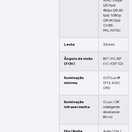
AHD: 5 Mpx
(20 fps),
4Mpx (25~30
fps), 1080p
(25~30 fps)
CVBS:
PAL/NTSC
Lente
3.6 mm
Ângulo de visão
80º (H), 63º
(FOV)
(V), 105º (D)
Iluminação
0.01 Lux @
mínima
(F1.2, AGC
ON)
Iluminação
0 Lux / (IR
infravermelha
inteligente
de alcance
80 m)
Dia / Noite
Auto / Cor /