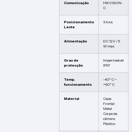
Comunicação
HIKVISION-
C
Posicionamento
3 Axis
Lente
Alimentação
DC 12 V / 5
W max
Grau de
Impermeável
protecção
IP67
Temp.
-40º C ~
funcionamento
+60º C
Material
Capa
Frontal:
Metal
Corpo da
câmara:
Plástico