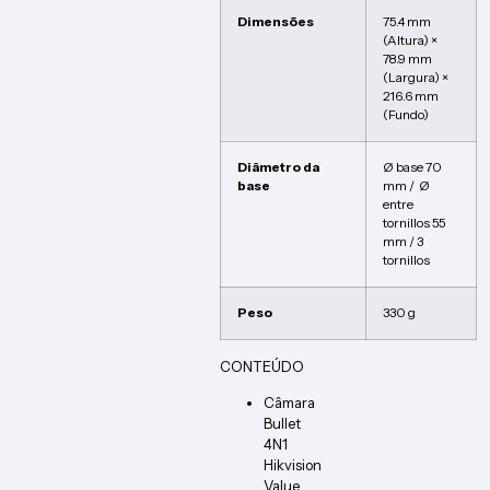
Dimensões
75.4 mm
(Altura) ×
78.9 mm
(Largura) ×
216.6 mm
(Fundo)
Diâmetro da
Ø base 70
base
mm / Ø
entre
tornillos 55
mm / 3
tornillos
Peso
330 g
CONTEÚDO
Câmara
Bullet
4N1
Hikvision
Value