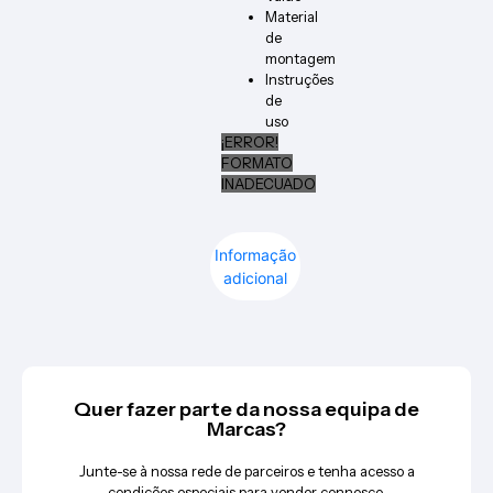
Material
de
montagem
Instruções
de
uso
¡ERROR!
FORMATO
INADECUADO
Informação
adicional
Quer fazer parte da nossa equipa de
Marcas?
Junte-se à nossa rede de parceiros e tenha acesso a
condições especiais para vender connosco.