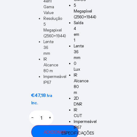
4en1
DIMM
5
Gama
ER-B-
Megapíxel
Value
VERT
(2560×1944)
Resolução
Saída
5
4
Megapixel
em
(2560×1944)
1
Lente
Lente
3.6
3.6
mm
mm
IR
0
Alcance
Lux
80 m
IR
Impermeável
Alcance
IP67
80
m
€
47,18
Iva
2D
Inc.
DNR
IR
CUT
−
+
Impermeável
IP67
ADICIONAR
ESPECIFICAÇÕES