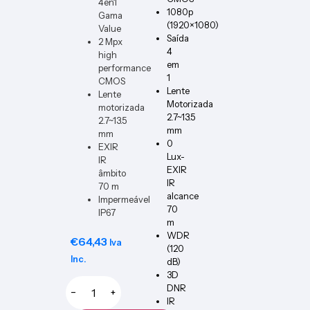
4en1
PCB1
1080p
Gama
(1920×1080)
Value
Saída
2 Mpx
4
high
em
performance
1
CMOS
Lente
Lente
Motorizada
motorizada
2.7~13.5
2.7~13.5
mm
mm
0
EXIR
Lux-
IR
EXIR
âmbito
IR
70 m
alcance
Impermeável
70
IP67
m
WDR
€
64,43
Iva
(120
Inc.
dB)
3D
DNR
−
+
IR