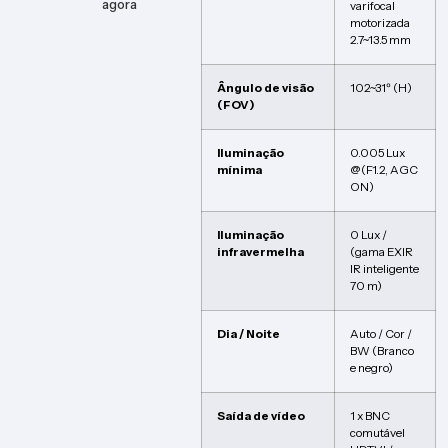
agora
varifocal
motorizada
2.7~13.5 mm
Ângulo de visão
102~31º (H)
(FOV)
Iluminação
0.005 Lux
mínima
@(F1.2, AGC
ON)
Iluminação
0 Lux /
infravermelha
(gama EXIR
IR inteligente
70 m)
Dia / Noite
Auto / Cor /
BW (Branco
e negro)
Saída de vídeo
1 x BNC
comutável