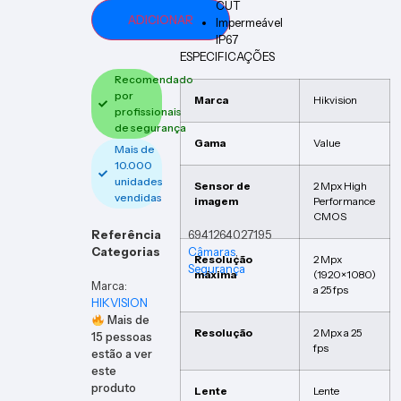
CUT
ADICIONAR
Impermeável
IP67
ESPECIFICAÇÕES
Recomendado
por
Marca
Hikvision
profissionais
de segurança
Gama
Value
Mais de
10.000
unidades
Sensor de
2 Mpx High
vendidas
imagem
Performance
CMOS
Referência
6941264027195
Categorias
Câmaras
,
Resolução
2 Mpx
Segurança
máxima
(1920×1080)
Marca:
a 25 fps
HIKVISION
Mais de
Resolução
2 Mpx a 25
15
pessoas
fps
estão a ver
este
produto
Lente
Lente