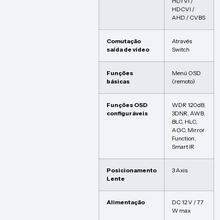
HDTVI /
HDCVI /
AHD / CVBS
Comutação
Através
saída de vídeo
Switch
Funções
Menú OSD
básicas
(remoto)
Funções OSD
WDR 120dB,
configuráveis
3DNR, AWB,
BLC, HLC,
AGC, Mirror
Function,
Smart IR
Posicionamento
3 Axis
Lente
Alimentação
DC 12 V / 7.7
W max