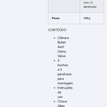
mm / 3
parafusos
Peso
648 g
CONTEÚDO
Câmara
Bullet
4en1
Gama
Value
3
buchas
e 3
parafusos
para
montagem
Instruções
de
uso
Chave
Allen