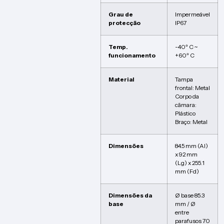
Grau de
Impermeável
protecção
IP67
Temp.
-40º C ~
funcionamento
+60º C
Material
Tampa
frontal: Metal
Corpo da
câmara:
Plástico
Braço: Metal
Dimensões
84.5 mm (Al)
x 92 mm
(Lg) x 255.1
mm (Fd)
Dimensões da
Ø base 85.3
base
mm / Ø
entre
parafusos 70