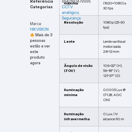
Referência
6942160479996
máxima
(1920×1080) a
Categorias
CCTV
30 fps
analógico
,
Segurança
Resolução
1080p (25~30
Marca:
fps)
HIKVISION
Mais de
3
pessoas
Lente
Lente varifocal
estão a ver
motorizada
este
2.8~12 mm
produto
agora
Ângulo de visão
106~32º (H),
(FOV)
56~18º (V),
127~37º (D)
Iluminação
0.0005 Lux @
mínima
(F1.28, AGC
ON)
Iluminação
0 Lux / IV
infravermelha
alcance 60 m