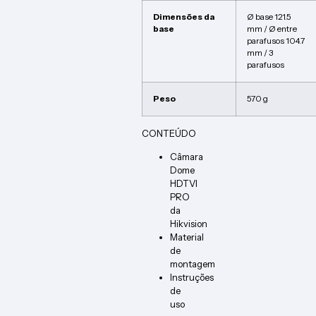
Dimensões da
Ø base 121.5
base
mm / Ø entre
parafusos 104.7
mm / 3
parafusos
Peso
570 g
CONTEÚDO
Câmara
Dome
HDTVI
PRO
da
Hikvision
Material
de
montagem
Instruções
de
uso