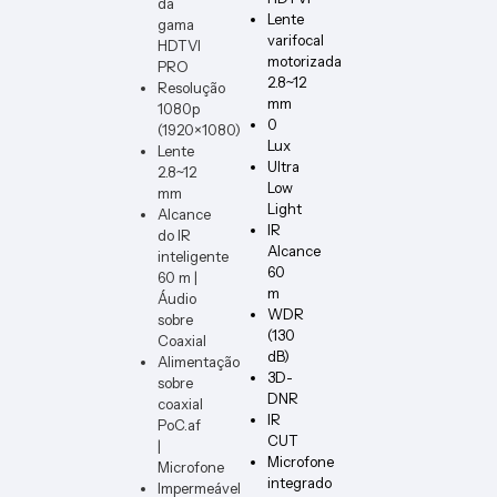
da
DIMM
Lente
gama
ER-W-
varifocal
HDTVI
VERT
motorizada
PRO
2.8~12
Resolução
mm
1080p
0
(1920×1080)
Lux
Lente
Ultra
2.8~12
Low
mm
Light
Alcance
IR
do IR
Alcance
inteligente
60
60 m |
m
Áudio
WDR
sobre
(130
Coaxial
dB)
Alimentação
3D-
sobre
DNR
coaxial
IR
PoC.af
CUT
|
Microfone
Microfone
integrado
Impermeável