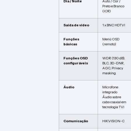
Dia / Noite
Auto / Cor /
Preto e Branco
(ICR)
Saída de vídeo
1 x BNC HDTVI
Funções
Menú OSD
básicas
(remoto)
Funções OSD
WDR (130 dB),
configuráveis
BLC, 3D-DNR,
AGC, Privacy
masking
Áudio
Microfone
integrado
Áudio sobre
cabo coaxial em
tecnologia TVI
Comunicação
HIKVISION-C