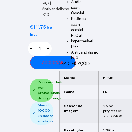
Audio
IP67 |
sobre
Antivandalismo
Coaxial
IK10
Potência
sobre
€
111,75
Iva
coaxial
Inc.
PoC.at
Impermeável
IP67
−
+
Antivandalismo
IK10
ADICIONAR
ESPECIFICAÇÕES
Marca
Hikvision
Recomendado
por
Gama
PRO
profissionais
de segurança
Mais de
Sensor de
2 Mpx
10.000
imagem
progressive
unidades
scan CMOS
vendidas
Resolução
1080p