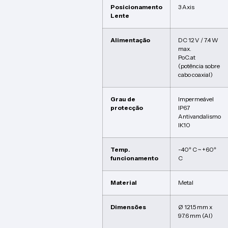
Posicionamento
3 Axis
Lente
Alimentação
DC 12 V / 7.4 W
max.
PoC.at
(potência sobre
cabo coaxial)
Grau de
Impermeável
protecção
IP67
Antivandalismo
IK10
Temp.
-40º C ~ +60º
funcionamento
C
Material
Metal
Dimensões
Ø 121.5 mm x
97.6 mm (Al)