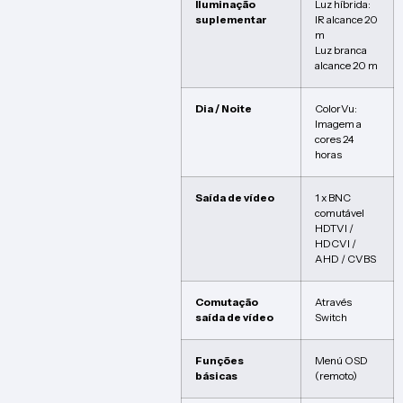
Iluminação
Luz híbrida:
suplementar
IR alcance 20
m
Luz branca
alcance 20 m
Dia / Noite
ColorVu:
Imagem a
cores 24
horas
Saída de vídeo
1 x BNC
comutável
HDTVI /
HDCVI /
AHD / CVBS
Comutação
Através
saída de vídeo
Switch
Funções
Menú OSD
básicas
(remoto)