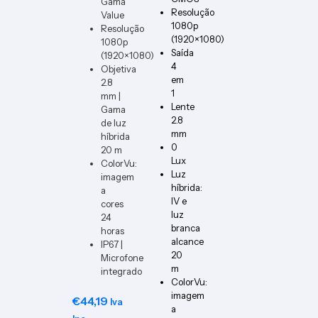
Gama
PCB1
DIMM
Resolução
Value
ER-W-
1080p
Resolução
VERT
(1920×1080)
1080p
Saída
(1920×1080)
4
Objetiva
em
2.8
1
mm |
Lente
Gama
2.8
de luz
mm
híbrida
0
20 m
Lux
ColorVu:
Luz
imagem
híbrida:
a
IV e
cores
luz
24
branca
horas
alcance
IP67 |
20
Microfone
m
integrado
ColorVu:
imagem
€
44,19
Iva
a