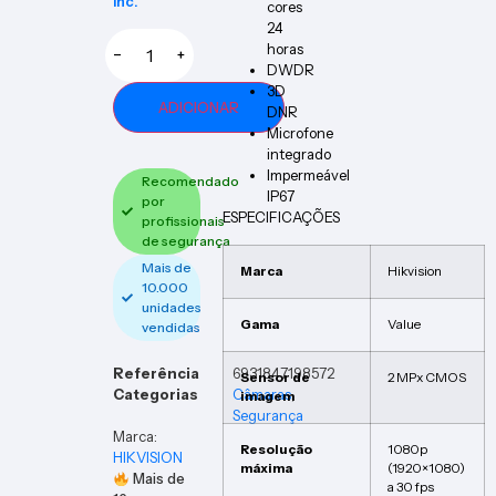
Inc.
cores
24
horas
−
+
DWDR
3D
ADICIONAR
DNR
Microfone
integrado
Impermeável
Recomendado
IP67
por
ESPECIFICAÇÕES
profissionais
de segurança
Mais de
Marca
Hikvision
10.000
unidades
Gama
Value
vendidas
Referência
6931847198572
Sensor de
2 MPx CMOS
Categorias
Câmaras
,
imagem
Segurança
Marca:
Resolução
1080p
HIKVISION
máxima
(1920×1080)
Mais de
a 30 fps