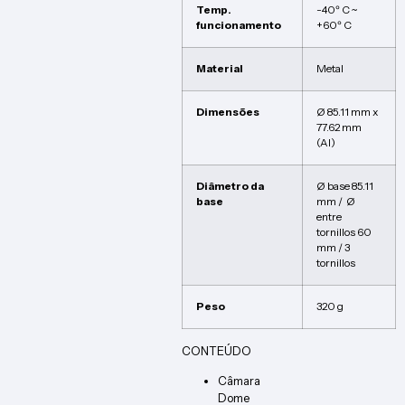
Temp.
-40º C ~
funcionamento
+60º C
Material
Metal
Dimensões
Ø 85.11 mm x
77.62 mm
(Al)
Diâmetro da
Ø base 85.11
base
mm / Ø
entre
tornillos 60
mm / 3
tornillos
Peso
320 g
CONTEÚDO
Câmara
Dome