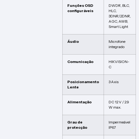
Funções OSD
DWDR, BLC,
configuráveis
HLC,
3DNR/2DNR,
AGC, AWB,
Smart Light
Áudio
Microfone
integrado
Comunicação
HIKVISION-
C
Posicionamento
3 Axis
Lente
Alimentação
DC 12 V / 2.9
W max.
Grau de
Impermeável
protecção
IP67