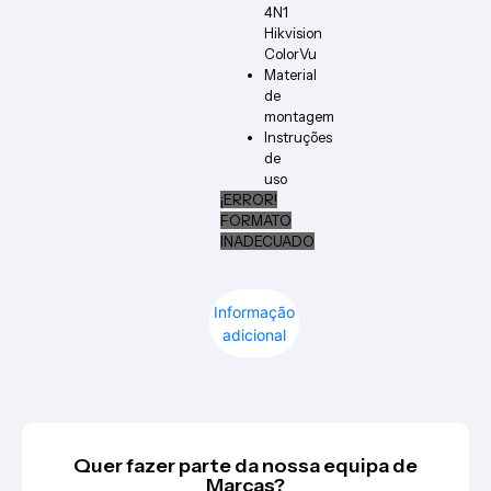
4N1
Hikvision
ColorVu
Material
de
montagem
Instruções
de
uso
¡ERROR!
FORMATO
INADECUADO
Informação
adicional
Quer fazer parte da nossa equipa de
Marcas?