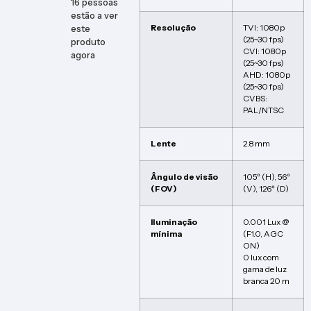
16
pessoas
estão a ver
Resolução
TVI: 1080p
este
(25~30 fps)
produto
CVI: 1080p
agora
(25~30 fps)
AHD: 1080p
(25~30 fps)
CVBS:
PAL/NTSC
Lente
2.8 mm
Ângulo de visão
105º (H), 56º
(FOV)
(V), 126º (D)
Iluminação
0.001 Lux @
mínima
(F1.0, AGC
ON)
0 lux com
gama de luz
branca 20 m