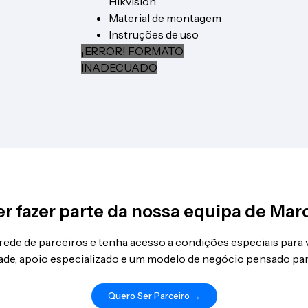
Hikvision
Material de montagem
Instruções de uso
¡ERROR! FORMATO
INADECUADO
r fazer parte da nossa equipa de Mar
 rede de parceiros e tenha acesso a condições especiais para
idade, apoio especializado e um modelo de negócio pensado par
Quero Ser Parceiro →