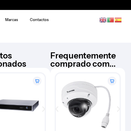
Marcas
Contactos
tos
Frequentemente
ionados
comprado com...
NVR – Vivotek – ND9542P EU
VIVOTEK
32CH
€
1.483,87
Iva Inc.