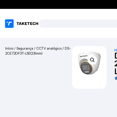
Início
/
Segurança
/
CCTV analógico
/ DS-
H
2CE72DF3T-LSE(2.8mm)