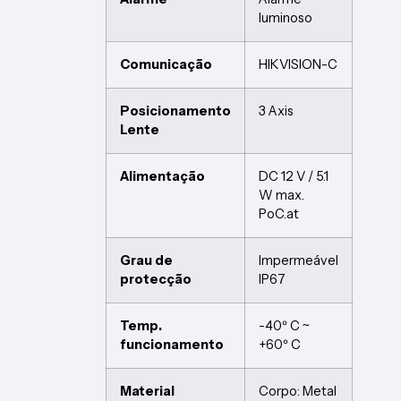
luminoso
Comunicação
HIKVISION-C
Posicionamento
3 Axis
Lente
Alimentação
DC 12 V / 5.1
W max.
PoC.at
Grau de
Impermeável
protecção
IP67
Temp.
-40º C ~
funcionamento
+60º C
Material
Corpo: Metal