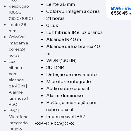
PRO
Lente 2.8 mm
Resolução
NVR – Vi
VIVOTEK
ColorVu: imagem a cores
1080p
8CH
€
556,45
I
24 horas
(1920×1080)
Lente 2.8
0 Lux
mm
Luz híbrida: IR e luz branca
ColorVu:
Alcance IR 40 m
Imagem a
Alcance de luz branca 40
cores 24
m
horas
WDR (130 dB)
Luz
3D DNR
híbrida
com
Deteção de movimento
alcance
Microfone integrado
de 40 m |
Áudio sobre coaxial
Alarme
Alarme luminoso
luminoso |
PoC.at, alimentação por
PoC
cabo coaxial
IP67 |
Impermeável IP67
Microfone
integrado
ESPECIFICAÇÕES
| Áudio