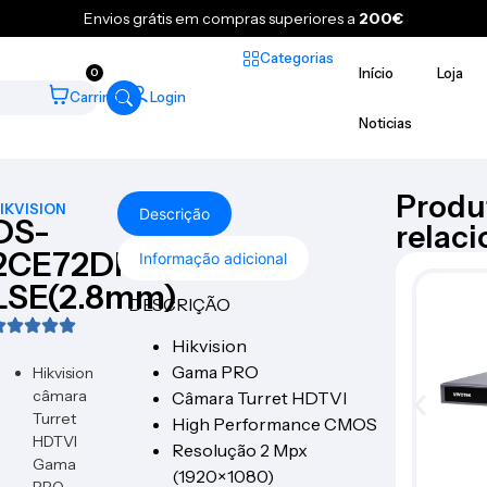
Envios grátis em compras superiores a
200€
Categorias
Início
Loja
0
Carrinho
Login
Noticias
Produ
IKVISION
Descrição
DS-
relac
2CE72DF3T-
Informação adicional
LSE(2.8mm)
DESCRIÇÃO
Hikvision
Gama PRO
Hikvision
câmara
Câmara Turret HDTVI
Turret
High Performance CMOS
HDTVI
Resolução 2 Mpx
Gama
(1920×1080)