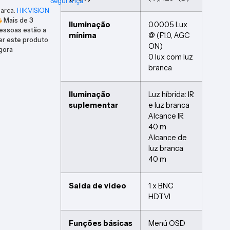
Segurança
arca:
HIKVISION
Mais de
3
Iluminação
0.0005 Lux
essoas estão a
mínima
@ (F1.0, AGC
er este produto
ON)
gora
0 lux com luz
branca
Iluminação
Luz híbrida: IR
suplementar
e luz branca
Alcance IR
40 m
Alcance de
luz branca
40 m
Saída de vídeo
1 x BNC
HDTVI
Funções básicas
Menú OSD