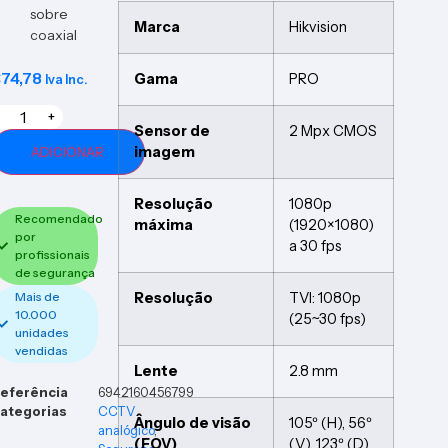
sobre
Marca
Hikvision
coaxial
€
74,78
Gama
PRO
Iva Inc.
+
Sensor de
2 Mpx CMOS
imagem
ADICIONAR
Resolução
1080p
Recomendado
máxima
(1920×1080)
por
a 30 fps
profissionais
de segurança
Resolução
TVI: 1080p
Mais de
10.000
(25~30 fps)
unidades
vendidas
Lente
2.8 mm
eferência
6942160456799
ategorias
CCTV
Ângulo de visão
105º (H), 56º
analógico
,
(FOV)
(V), 123º (D)