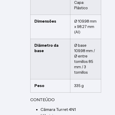
Capa:
Plástico
Dimensões
Ø 109.98 mm
x 98.27 mm
(Al)
Diâmetro da
Ø base
base
109.98 mm /
Ø entre
tornillos 85
mm / 3
tornillos
Peso
335 g
CONTEÚDO
Câmara Turret 4N1