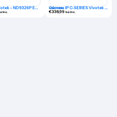
votek – ND9326P EU
Câmara IP C-SERIES Vivotek -
VIVOTEK
FD9368-HTV
€
338,99
va Inc.
Iva Inc.