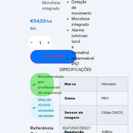
Deteção
Microfone
de
integrado
movimento
Microfone
€
54,53
Iva
integrado
Inc.
Alarme
luminoso
(azul
−
+
e
vermelho)
ADICIONAR
Impermeável
IP67
ESPECIFICAÇÕES
Recomendado
por
Marca
Hikvision
profissionais
de segurança
Gama
PRO
Mais de
10.000
unidades
Sensor de
2 Mpx CMOS
vendidas
imagem
Referência
6941264058601
Resolução
1080p