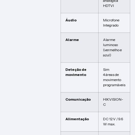
analógica
HDTVI
Áudio
Microfone
Integrado
Alarme
Alarme
luminoso
(vermelho e
azul)
Deteção de
Sim
movimento
4 áreas de
movimento
programáveis
Comunicação
HIKVISION-
C
Alimentação
DC 12 V / 9.6
W max.