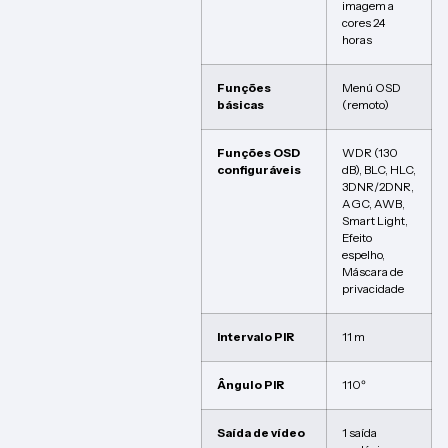
imagem a
cores 24
horas
Funções
Menú OSD
básicas
(remoto)
Funções OSD
WDR (130
configuráveis
dB), BLC, HLC,
3DNR/2DNR,
AGC, AWB,
Smart Light,
Efeito
espelho,
Máscara de
privacidade
Intervalo PIR
11 m
Ângulo PIR
110º
Saída de vídeo
1 saída