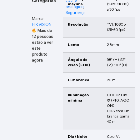
Categorias
CCTV
máxima
(1920×1080)
analógico
,
a 30 fps
Segurança
Marca:
HIKVISION
Resolução
TVI: 1080p
(25~30 fps)
Mais de
12
pessoas
estão a ver
Lente
2.8 mm
este
produto
Ângulo de
98º (H), 52º
agora
visão (FOV)
(V), 116º (D)
Luz branca
20 m
Iluminação
0.0005 Lux
mínima
@ (F1.0, AGC
ON)
0 lux com luz
branca, gama
40 m
Dia / Noite
ColorVu: