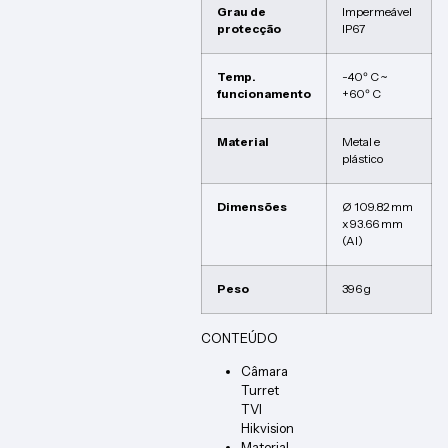
Grau de
Impermeável
protecção
IP67
Temp.
-40º C ~
funcionamento
+60º C
Material
Metal e
plástico
Dimensões
Ø 109.82 mm
x 93.66 mm
(Al)
Peso
396 g
CONTEÚDO
Câmara
Turret
TVI
Hikvision
Material