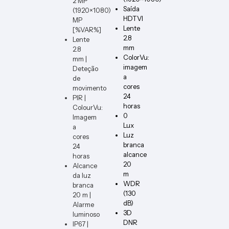
2 MP
DIMM
Saída
(1920×1080)
ER-W-
HDTVI
MP
VERT
Lente
[%VAR%]
2.8
Lente
mm
2.8
ColorVu:
mm |
imagem
Deteção
a
de
cores
movimento
24
PIR |
horas
ColourVu:
0
Imagem
Lux
a
Luz
cores
branca
24
alcance
horas
20
Alcance
m
da luz
WDR
branca
(130
20 m |
dB)
Alarme
3D
luminoso
DNR
IP67 |