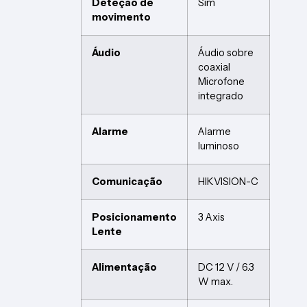
Deteção de
Sim
movimento
Áudio
Áudio sobre
coaxial
Microfone
integrado
Alarme
Alarme
luminoso
Comunicação
HIKVISION-C
Posicionamento
3 Axis
Lente
Alimentação
DC 12 V / 6.3
W max.