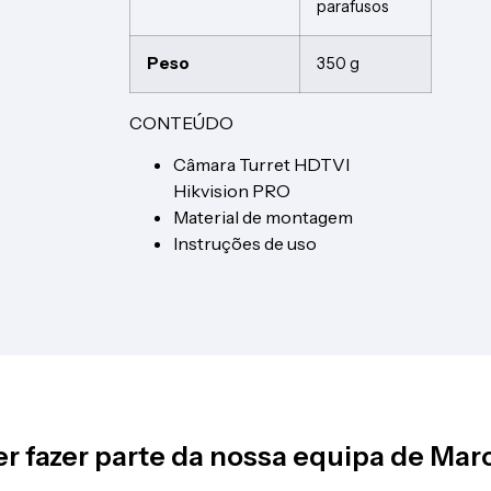
parafusos
Peso
350 g
CONTEÚDO
Câmara Turret HDTVI
Hikvision PRO
Material de montagem
Instruções de uso
r fazer parte da nossa equipa de Mar