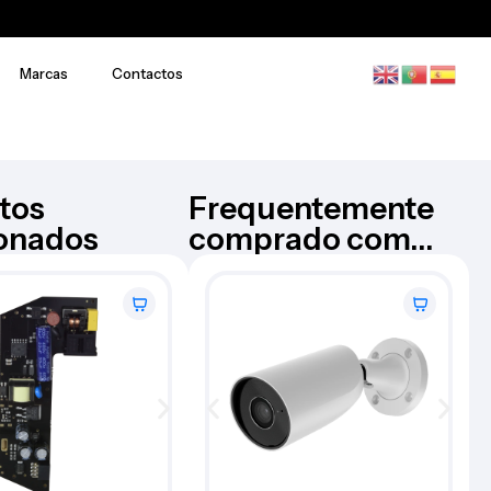
Marcas
Contactos
tos
Frequentemente
ionados
comprado com...
Câmara Bullet – AJ-
AJAX
BULLETCAM-5-B
€
176,73
Iva Inc.