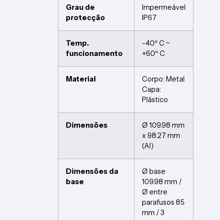
Grau de
Impermeável
protecção
IP67
Temp.
-40º C ~
funcionamento
+60º C
Material
Corpo: Metal
Capa:
Plástico
Dimensões
Ø 109.98 mm
x 98.27 mm
(Al)
Dimensões da
Ø base
base
109.98 mm /
Ø entre
parafusos 85
mm / 3