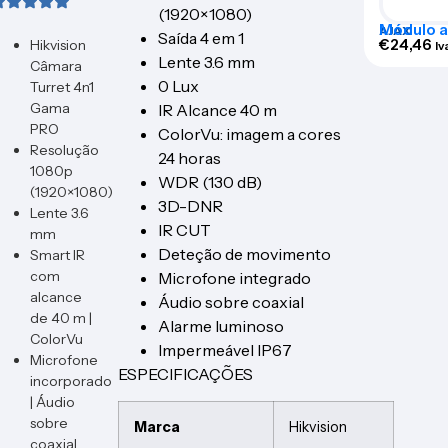
(1920×1080)
Módulo a
AJAX
Saída 4 em 1
para Ajax
€
24,46
Hikvision
Iv
– AJ-AC
Lente 3.6 mm
Câmara
0 Lux
Turret 4n1
Gama
IR Alcance 40 m
PRO
ColorVu: imagem a cores
Resolução
24 horas
1080p
WDR (130 dB)
(1920×1080)
3D-DNR
Lente 3.6
IR CUT
mm
Deteção de movimento
Smart IR
com
Microfone integrado
alcance
Áudio sobre coaxial
de 40 m |
Alarme luminoso
ColorVu
Impermeável IP67
Microfone
ESPECIFICAÇÕES
incorporado
| Áudio
sobre
Marca
Hikvision
coaxial