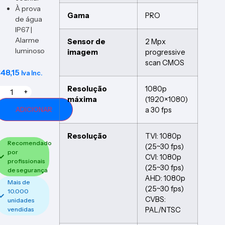
À prova
Gama
PRO
de água
IP67 |
Alarme
Sensor de
2 Mpx
luminoso
imagem
progressive
scan CMOS
€
48,15
Iva Inc.
Resolução
1080p
+
máxima
(1920×1080)
a 30 fps
ADICIONAR
Resolução
TVI: 1080p
Recomendado
(25~30 fps)
por
CVI: 1080p
profissionais
(25~30 fps)
de segurança
AHD: 1080p
Mais de
(25~30 fps)
10.000
CVBS:
unidades
PAL/NTSC
vendidas