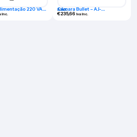
limentação 220 VAC
Câmara Bullet – AJ-
AJAX
 Hub, Hub Plus e ReX
BULLETCAM-8-W
€
235,66
a Inc.
Iva Inc.
220V-PCB1