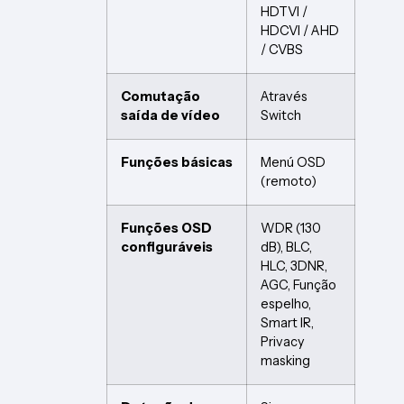
HDTVI /
HDCVI / AHD
/ CVBS
Comutação
Através
saída de vídeo
Switch
Funções básicas
Menú OSD
(remoto)
Funções OSD
WDR (130
configuráveis
dB), BLC,
HLC, 3DNR,
AGC, Função
espelho,
Smart IR,
Privacy
masking