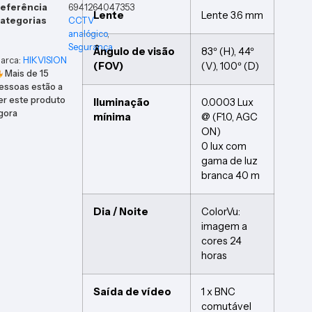
eferência
6941264047353
Lente
Lente 3.6 mm
ategorias
CCTV
analógico
,
Segurança
Ângulo de visão
83º (H), 44º
arca:
HIKVISION
(FOV)
(V), 100º (D)
Mais de
15
essoas estão a
er este produto
Iluminação
0.0003 Lux
gora
mínima
@ (F1.0, AGC
ON)
0 lux com
gama de luz
branca 40 m
Dia / Noite
ColorVu:
imagem a
cores 24
horas
Saída de vídeo
1 x BNC
comutável