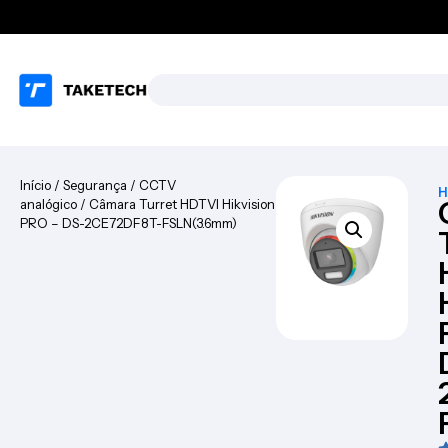
Início
/
Segurança
/
CCTV
H
analógico
/ Câmara Turret HDTVI Hikvision
PRO – DS-2CE72DF8T-FSLN(3.6mm)