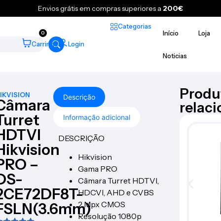
Envios grátis em compras superiores a
200€
Categorias
Início
Loja
0
Carrinho
Login
Noticias
Produ
IKVISION
Descrição
Câmara
relac
Turret
Informação adicional
HDTVI
DESCRIÇÃO
Hikvision
Hikvision
PRO –
Gama PRO
DS-
Câmara Turret HDTVI,
2CE72DF8T-
HDCVI, AHD e CVBS
2 Mpx CMOS
FSLN(3.6mm)
Resolução 1080p