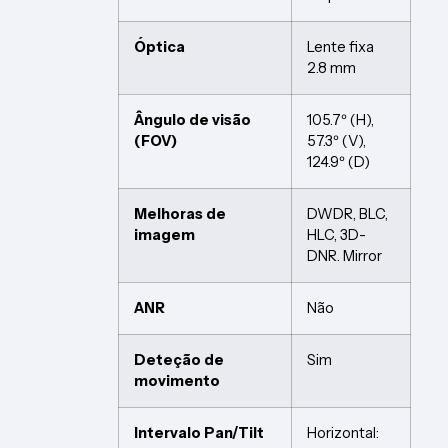
Óptica
Lente fixa
2.8 mm
Ângulo de visão
105.7º (H),
(FOV)
57.3º (V),
124.9º (D)
Melhoras de
DWDR, BLC,
imagem
HLC, 3D-
DNR. Mirror
ANR
Não
Deteção de
Sim
movimento
Intervalo Pan/Tilt
Horizontal: