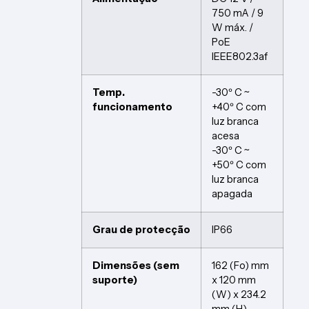
750 mA / 9
W máx. /
PoE
IEEE802.3af
Temp.
-30º C ~
funcionamento
+40º C com
luz branca
acesa
-30º C ~
+50º C com
luz branca
apagada
Grau de protecção
IP66
Dimensões (sem
162 (Fo) mm
suporte)
x 120 mm
(W) x 234.2
mm (H)