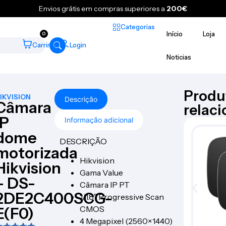
Envios grátis em compras superiores a
200€
Categorias
Início
Loja
0
Carrinho
Login
Noticias
Produ
IKVISION
Descrição
Câmara
relac
IP
Informação adicional
dome
DESCRIÇÃO
motorizada
Hikvision
Hikvision
Gama Value
– DS-
Câmara IP PT
2DE2C400SCG-
1/1.8″ Progressive Scan
CMOS
E(F0)
4 Megapixel (2560×1440)