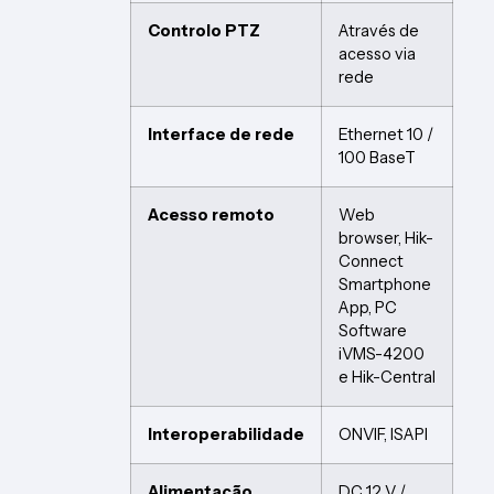
Controlo PTZ
Através de
acesso via
rede
Interface de rede
Ethernet 10 /
100 BaseT
Acesso remoto
Web
browser, Hik-
Connect
Smartphone
App, PC
Software
iVMS-4200
e Hik-Central
Interoperabilidade
ONVIF, ISAPI
Alimentação
DC 12 V /