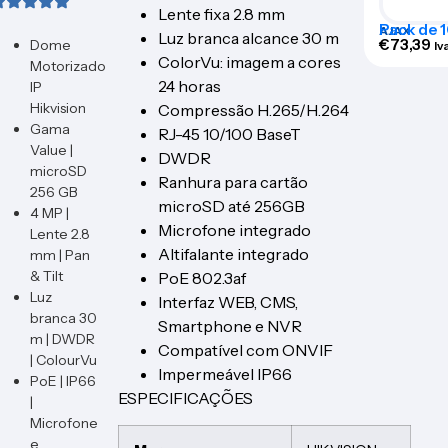
Lente fixa 2.8 mm
Pack de 
AJAX
Luz branca alcance 30 m
personali
€
73,39
Dome
Iv
exterior 
ColorVu: imagem a cores
Motorizado
BRANDP
24 horas
IP
Hikvision
Compressão H.265/H.264
Gama
RJ-45 10/100 BaseT
Value |
DWDR
microSD
Ranhura para cartão
256 GB
microSD até 256GB
4 MP |
Microfone integrado
Lente 2.8
Altifalante integrado
mm | Pan
& Tilt
PoE 802.3af
Luz
Interfaz WEB, CMS,
branca 30
Smartphone e NVR
m | DWDR
Compatível com ONVIF
| ColourVu
Impermeável IP66
PoE | IP66
ESPECIFICAÇÕES
|
Microfone
e