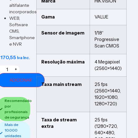
Marca
HIKVISION
altifalante
incorporados
Gama
VALUE
WEB,
Software
CMS,
Sensor de imagem
1/1.8“
Smartphone
Progressive
e NVR
Scan CMOS
€
170,55
Iva Inc.
Resolução máxima
4 Megapixel
(2560×1440)
+
ADICIONAR
Taxa main stream
25 fps
(2560×1440,
1920×1080,
Recomendado
1280×720)
por
profissionais
de segurança
Taxa de stream
25 fps
Mais de
extra
(1280×720,
10.000
640×480,
unidades