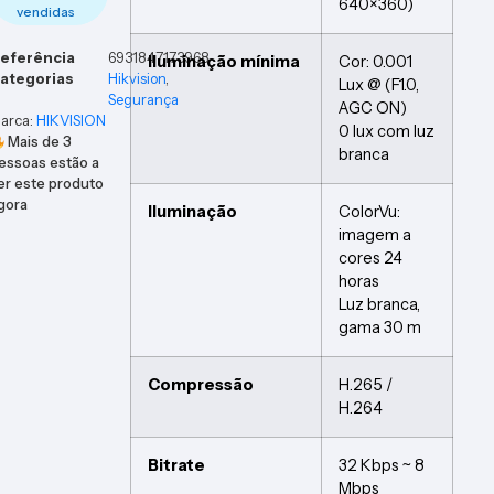
640×360)
vendidas
eferência
6931847173968
Iluminação mínima
Cor: 0.001
ategorias
Hikvision
,
Lux @ (F1.0,
Segurança
AGC ON)
arca:
HIKVISION
0 lux com luz
Mais de
3
branca
essoas estão a
er este produto
gora
Iluminação
ColorVu:
imagem a
cores 24
horas
Luz branca,
gama 30 m
Compressão
H.265 /
H.264
Bitrate
32 Kbps ~ 8
Mbps