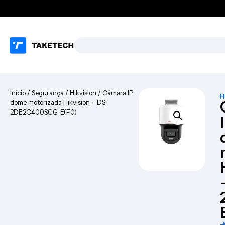
Início
/
Segurança
/
Hikvision
/ Câmara IP
H
dome motorizada Hikvision – DS-
2DE2C400SCG-E(F0)