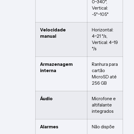
0~340°,
Vertical:
-5°~105°
Velocidade
Horizontal:
manual
4~21 °/s,
Vertical: 4~19
°/s
Armazenagem
Ranhura para
interna
cartão
MicroSD até
256 GB
Áudio
Microfone e
altifalante
integrados
Alarmes
Não dispõe