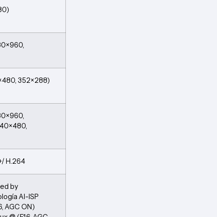
80)
280×960,
×480, 352×288)
280×960,
640×480,
+/ H.264
red by
logía AI-ISP
.6, AGC ON)
Lux @ (F1.6, AGC