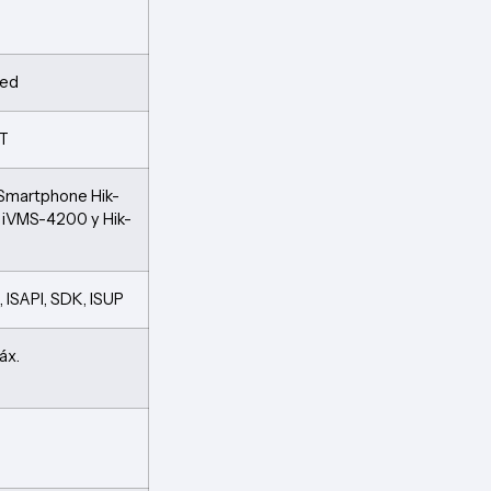
red
eT
Smartphone Hik-
 iVMS-4200 y Hik-
), ISAPI, SDK, ISUP
áx.