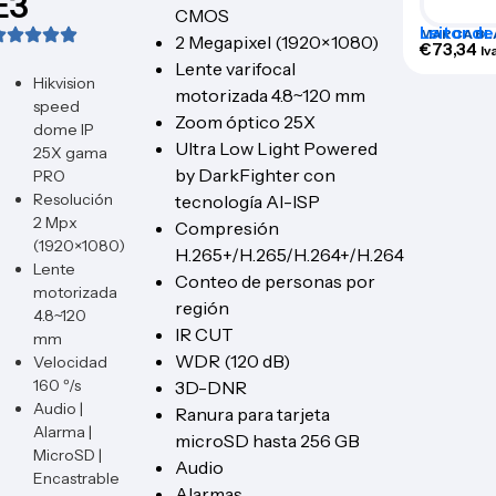
E3
CMOS
Leitor de
MARCA BL
2 Megapixel (1920×1080)
ACR207
€
73,34
Iv
Lente varifocal
Hikvision
motorizada 4.8~120 mm
speed
Zoom óptico 25X
dome IP
Ultra Low Light Powered
25X gama
by DarkFighter con
PRO
Resolución
tecnología AI-ISP
2 Mpx
Compresión
(1920×1080)
H.265+/H.265/H.264+/H.264
Lente
Conteo de personas por
motorizada
región
4.8~120
IR CUT
mm
WDR (120 dB)
Velocidad
160 º/s
3D-DNR
Audio |
Ranura para tarjeta
Alarma |
microSD hasta 256 GB
MicroSD |
Audio
Encastrable
Alarmas