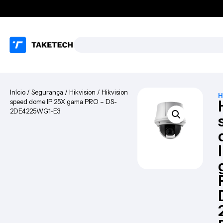
Início
/
Segurança
/
Hikvision
/ Hikvision
H
speed dome IP 25X gama PRO – DS-
2DE4225WG1-E3