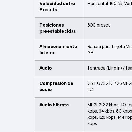
Velocidad entre
Horizontal: 160 °/s, Vert
Presets
Posiciones
300 preset
preestablecidas
Almacenamiento
Ranura para tarjeta M
interno
GB
Audio
1 entrada (Line In) / 1 s
Compresión de
G.711,G.722.1,G.726,M
audio
LC
Audio bit rate
MP2L2: 32 kbps, 40 kb
kbps, 64 kbps, 80 kbps,
kbps, 128 kbps, 144 kbp
kbps