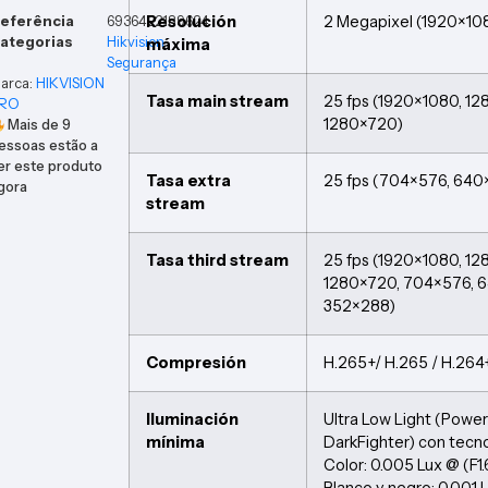
Resolución
2 Megapixel (1920×10
eferência
6936422189624
ategorias
Hikvision
,
máxima
Segurança
arca:
HIKVISION
Tasa main stream
25 fps (1920×1080, 1
RO
1280×720)
Mais de
9
essoas estão a
er este produto
Tasa extra
25 fps (704×576, 640
gora
stream
Tasa third stream
25 fps (1920×1080, 1
1280×720, 704×576, 
352×288)
Compresión
H.265+/ H.265 / H.264
Iluminación
Ultra Low Light (Powe
mínima
DarkFighter) con tecno
Color: 0.005 Lux @ (F1
Blanco y negro: 0.001 