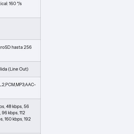
ical: 160 °/s
icroSD hasta 256
alida (Line Out)
P2L2,PCM,MP3,AAC-
ps, 48 kbps, 56
 96 kbps, 112
s, 160 kbps, 192