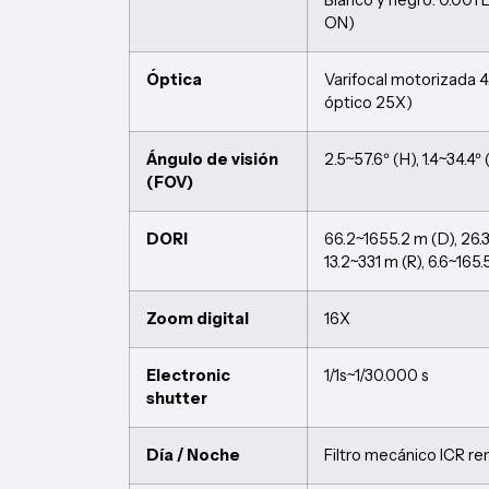
ON)
Óptica
Varifocal motorizada
óptico 25X)
Ángulo de visión
2.5~57.6º (H), 1.4~34.4º
(FOV)
DORI
66.2~1655.2 m (D), 26.
13.2~331 m (R), 6.6~165.
Zoom digital
16X
Electronic
1/1s~1/30.000 s
shutter
Día / Noche
Filtro mecánico ICR r