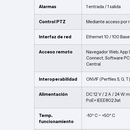
Alarmas
1 entrada / 1 salida
Control PTZ
Mediante acceso por 
Interfaz de red
Ethernet 10 / 100 Bas
Acceso remoto
Navegador Web, App 
Connect, Software PC
Central
Interoperabilidad
ONVIF (Perfiles S, G, T
Alimentación
DC 12 V / 2 A / 24 W m
PoE+ IEEE802.3at
Temp.
-10º C ~ +50º C
funcionamiento