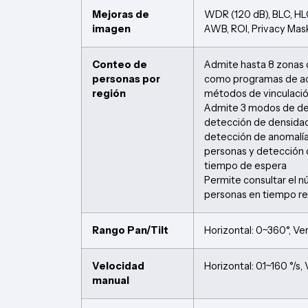
Mejoras de
WDR (120 dB), BLC, H
imagen
AWB, ROI, Privacy Mas
Conteo de
Admite hasta 8 zonas 
personas por
como programas de ac
región
métodos de vinculaci
Admite 3 modos de de
detección de densidad
detección de anomalía
personas y detección 
tiempo de espera
Permite consultar el 
personas en tiempo re
Rango Pan/Tilt
Horizontal: 0~360°, Ver
Velocidad
Horizontal: 0.1~160 °/s, 
manual