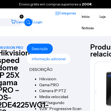
Envios grátis em compras superiores a
200€
Categorias
Início
Loja
0
Carrinho
Login
Noticias
Produ
IKVISION PRO
Descrição
Hikvision
relac
speed
Informação adicional
dome
DESCRIÇÃO
IP 25X
Hikvision
gama
Gama PRO
PRO –
Cámara IP PTZ
DS-
Media velocidad
160º/segundo
2DE4225WG1-
1/2.8″ Progressive Scan