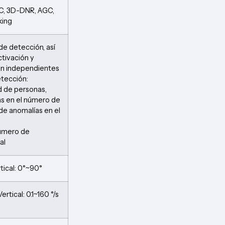
LC, 3D-DNR, AGC,
king
de detección, así
tivación y
ón independientes
tección:
 de personas,
s en el número de
de anomalías en el
número de
al
tical: 0°~90°
Vertical: 0.1~160 °/s