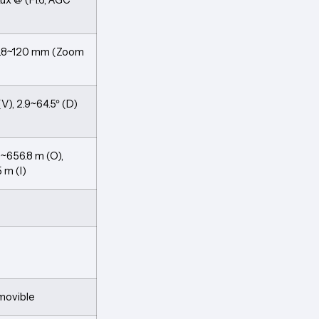
 4.8~120 mm (Zoom
 (V), 2.9~64.5º (D)
3~656.8 m (O),
5 m (I)
emovible