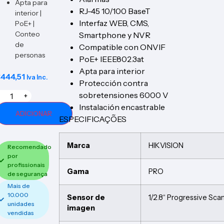
Apta para
RJ-45 10/100 BaseT
interior |
Interfaz WEB, CMS,
PoE+ |
Conteo
Smartphone y NVR
de
Compatible con ONVIF
personas
PoE+ IEEE802.3at
Apta para interior
€
444,51
Iva Inc.
Protección contra
sobretensiones 6000 V
+
Instalación encastrable
ADICIONAR
ESPECIFICAÇÕES
Marca
HIKVISION
Recomendado
por
profissionais
Gama
PRO
de segurança
Mais de
10.000
Sensor de
1/2.8“ Progressive Sc
unidades
imagen
vendidas