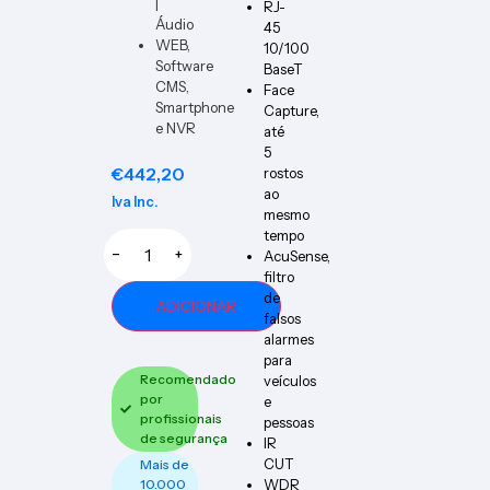
|
RJ-
Áudio
45
WEB,
10/100
Software
BaseT
CMS,
Face
Smartphone
Capture,
e NVR
até
5
€
442,20
rostos
ao
Iva Inc.
mesmo
tempo
−
+
AcuSense,
filtro
de
ADICIONAR
falsos
alarmes
para
Recomendado
veículos
por
e
profissionais
pessoas
de segurança
IR
CUT
Mais de
10.000
WDR