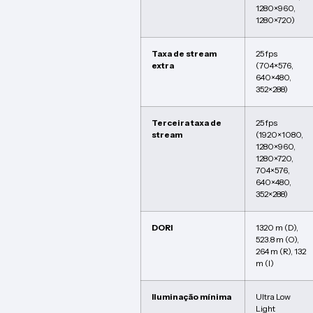
1280×960,
1280×720)
Taxa de stream
25 fps
extra
(704×576,
640×480,
352×288)
Terceira taxa de
25 fps
stream
(1920×1080,
1280×960,
1280×720,
704×576,
640×480,
352×288)
DORI
1320 m (D),
523.8 m (O),
264 m (R), 132
m (I)
Iluminação mínima
Ultra Low
Light