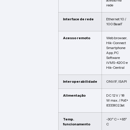
acesso via
rede
Interface de rede
Ethernet 10 /
100 BaseT
Acesso remoto
Web browser,
Hik-Connect
Smartphone
App, PC
Software
iVMS-4200 e
Hik-Central
Interoperabilidade
ONVIF, ISAPI
Alimentação
DC 12 V / 18
W max. / PoE+
IEEE802.3at
Temp.
-30º C ~ +65º
funcionamento
C