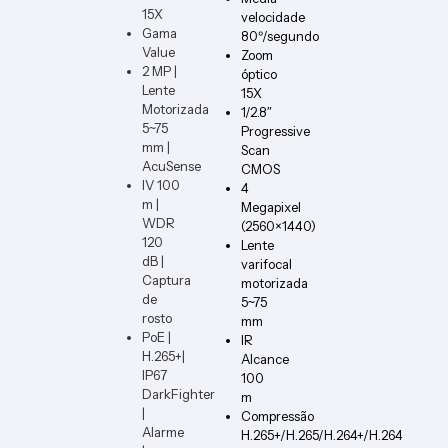
15X
velocidade
Gama
80º/segundo
Value
Zoom
2 MP |
óptico
Lente
15X
Motorizada
1/2.8″
5~75
Progressive
mm |
Scan
AcuSense
CMOS
IV 100
4
m |
Megapixel
WDR
(2560×1440)
120
Lente
dB |
varifocal
Captura
motorizada
de
5~75
rosto
mm
PoE |
IR
H.265+|
Alcance
IP67
100
DarkFighter
m
|
Compressão
Alarme
H.265+/H.265/H.264+/H.264