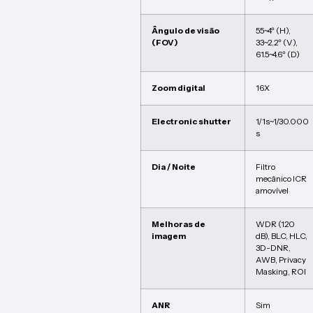
Ângulo de visão
55~4º (H),
(FOV)
33~2.2º (V),
61.5~4.6º (D)
Zoom digital
16X
Electronic shutter
1/1s~1/30.000
s
Dia / Noite
Filtro
mecânico ICR
amovível
Melhoras de
WDR (120
imagem
dB), BLC, HLC,
3D-DNR,
AWB, Privacy
Masking, ROI
ANR
Sim