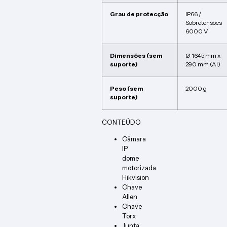
Grau de protecção
IP66 /
Sobretensões
6000 V
Dimensões (sem
Ø 164.5 mm x
suporte)
290 mm (Al)
Peso (sem
2000 g
suporte)
CONTEÚDO
Câmara
IP
dome
motorizada
Hikvision
Chave
Allen
Chave
Torx
Junta