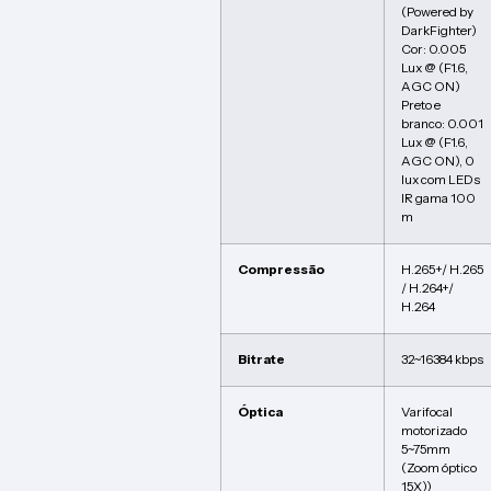
(Powered by
DarkFighter)
Cor: 0.005
Lux @ (F1.6,
AGC ON)
Preto e
branco: 0.001
Lux @ (F1.6,
AGC ON), 0
lux com LEDs
IR gama 100
m
Compressão
H.265+/ H.265
/ H.264+/
H.264
Bitrate
32~16384 kbps
Óptica
Varifocal
motorizado
5~75mm
(Zoom óptico
15X))