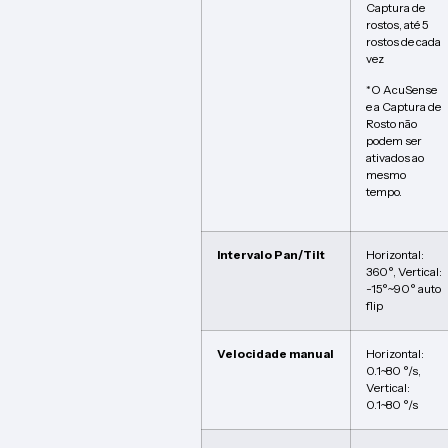
Captura de
rostos, até 5
rostos de cada
vez
*O AcuSense
e a Captura de
Rosto não
podem ser
ativados ao
mesmo
tempo.
Intervalo Pan/Tilt
Horizontal:
360°, Vertical:
-15°~90° auto
flip
Velocidade manual
Horizontal:
0.1~80 °/s,
Vertical:
0.1~80 °/s