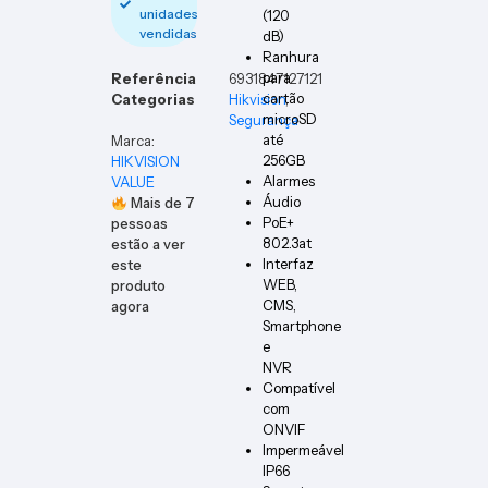
unidades
(120
vendidas
dB)
Ranhura
para
Referência
6931847127121
cartão
Categorias
Hikvision
,
microSD
Segurança
até
Marca:
256GB
HIKVISION
Alarmes
VALUE
Áudio
Mais de
7
PoE+
pessoas
802.3at
estão a ver
Interfaz
este
WEB,
produto
CMS,
agora
Smartphone
e
NVR
Compatível
com
ONVIF
Impermeável
IP66