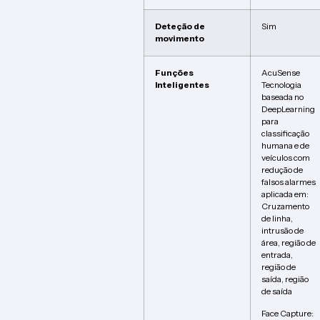
Deteção de
Sim
movimento
Funções
AcuSense
Inteligentes
Tecnologia
baseada no
DeepLearning
para
classificação
humana e de
veículos com
redução de
falsos alarmes
aplicada em:
Cruzamento
de linha,
intrusão de
área, região de
entrada,
região de
saída, região
de saída
Face Capture: