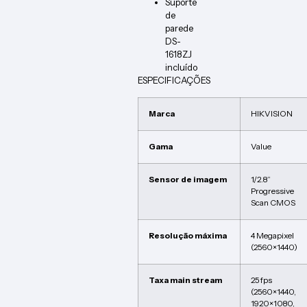
Suporte
de
parede
DS-
1618ZJ
incluído
ESPECIFICAÇÕES
Marca
HIKVISION
Gama
Value
Sensor de imagem
1/2.8“
Progressive
Scan CMOS
Resolução máxima
4 Megapixel
(2560×1440)
Taxa main stream
25 fps
(2560×1440,
1920×1080,