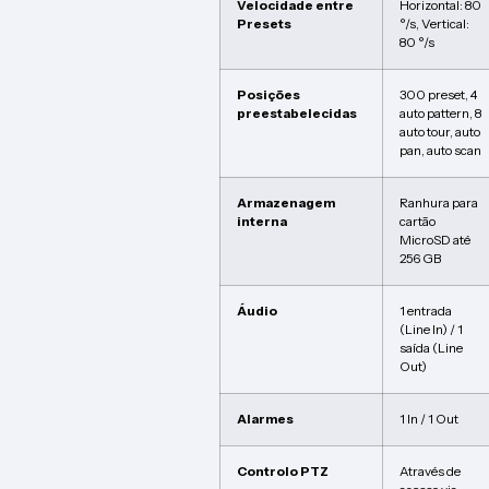
Velocidade entre
Horizontal: 80
Presets
°/s, Vertical:
80 °/s
Posições
300 preset, 4
preestabelecidas
auto pattern, 8
auto tour, auto
pan, auto scan
Armazenagem
Ranhura para
interna
cartão
MicroSD até
256 GB
Áudio
1 entrada
(Line In) / 1
saída (Line
Out)
Alarmes
1 In / 1 Out
Controlo PTZ
Através de