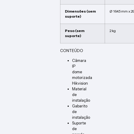
Dimensões (sem
Ø 164.5 mm x 2
suporte)
Peso (sem
2 kg
suporte)
CONTEÚDO
Câmara
IP
dome
motorizada
Hikvision
Material
de
instalação
Gabarito
de
instalação
Suporte
de