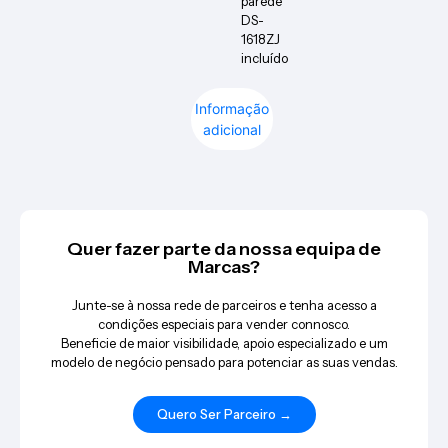
parede
DS-
1618ZJ
incluído
Informação
adicional
Quer fazer parte da nossa equipa de
Marcas?
Junte-se à nossa rede de parceiros e tenha acesso a
condições especiais para vender connosco.
Beneficie de maior visibilidade, apoio especializado e um
modelo de negócio pensado para potenciar as suas vendas.
Quero Ser Parceiro →