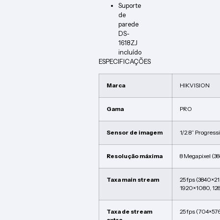
Suporte
de
parede
DS-
1618ZJ
incluído
ESPECIFICAÇÕES
Marca
HIKVISION
Gama
PRO
Sensor de imagem
1/2.8“ Progres
Resolução máxima
8 Megapixel (3
Taxa main stream
25 fps (3840×2
1920×1080, 12
Taxa de stream
25 fps (704×57
extra