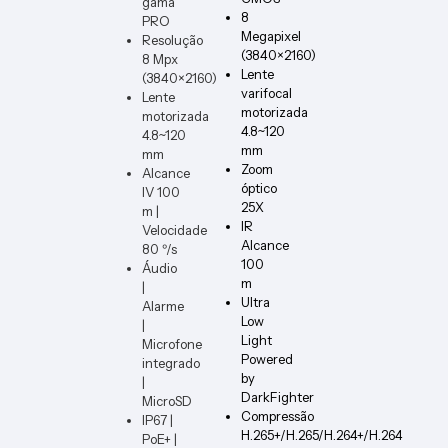
gama
DIMM
8
PRO
ER-W-
Megapixel
Resolução
VERT
(3840×2160)
8 Mpx
Lente
(3840×2160)
varifocal
Lente
motorizada
motorizada
4.8~120
4.8~120
mm
mm
Zoom
Alcance
óptico
IV 100
25X
m |
IR
Velocidade
Alcance
80 º/s
100
Áudio
m
|
Ultra
Alarme
Low
|
Light
Microfone
Powered
integrado
by
|
DarkFighter
MicroSD
Compressão
IP67 |
H.265+/H.265/H.264+/H.264
PoE+ |