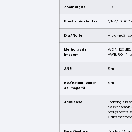
Zoom digital
16X
Electronic shutter
1/1s~1/30.000 
Dia / Noite
Filtro mecânico
Melhoras de
WDR (120 dB),
imagem
AWB, ROI, Priv
ANR
Sim
EIS (Estabilizador
Sim
de imagem)
AcuSense
Tecnologia bas
classificação h
redução de fals
Cruzamento de 
Face Capture
Deteta até 5 fa