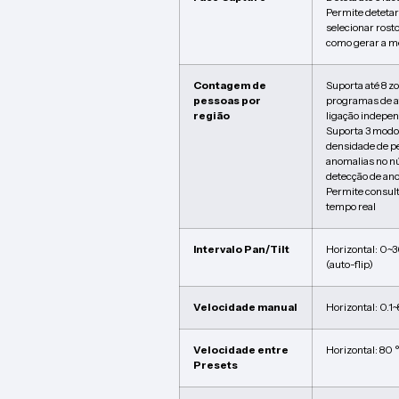
Permite detetar,
selecionar ros
como gerar a m
Contagem de
Suporta até 8 z
pessoas por
programas de a
região
ligação indepe
Suporta 3 modos
densidade de p
anomalias no n
detecção de an
Permite consul
tempo real
Intervalo Pan/Tilt
Horizontal: 0~3
(auto-flip)
Velocidade manual
Horizontal: 0.1~
Velocidade entre
Horizontal: 80 °
Presets