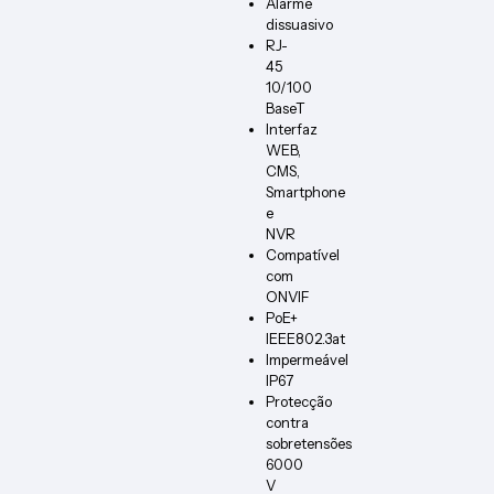
Alarme
dissuasivo
RJ-
45
10/100
BaseT
Interfaz
WEB,
CMS,
Smartphone
e
NVR
Compatível
com
ONVIF
PoE+
IEEE802.3at
Impermeável
IP67
Protecção
contra
sobretensões
6000
V