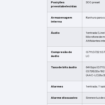
Posições
300 preset
preestabelecidas
Armazenagem
Ranhura para c
interna
Áudio
1 entrada (Line 
Microfone de ma
Altifalantes in
Compresão de
G.711,G.722.1
áudio
LC
Taxa de bits áudio
64 Kbps (G.711)
(G.726),32 a 19
(AAC-LC),8 a 
Alarmes
1 entrada / 1 sa
Alarme dissuasivo
Sirene e luz de