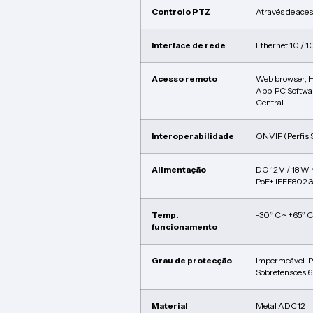
Controlo PTZ
Através de aces
Interface de rede
Ethernet 10 / 
Acesso remoto
Web browser, 
App, PC Softwa
Central
Interoperabilidade
ONVIF (Perfis S
Alimentação
DC 12 V / 18 W
PoE+ IEEE802.3
Temp.
-30º C ~ +65º C
funcionamento
Grau de protecção
Impermeável I
Sobretensões 
Material
Metal ADC12