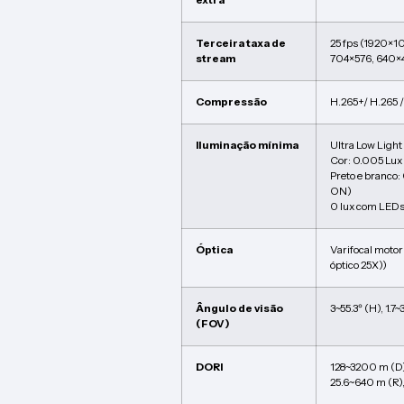
Terceira taxa de
25 fps (1920×1
stream
704×576, 640×4
Compressão
H.265+/ H.265 /
Iluminação mínima
Ultra Low Ligh
Cor: 0.005 Lux
Preto e branco:
ON)
0 lux com LEDs
Óptica
Varifocal moto
óptico 25X))
Ângulo de visão
3~55.3º (H), 1.7~
(FOV)
DORI
128~3200 m (D),
25.6~640 m (R),