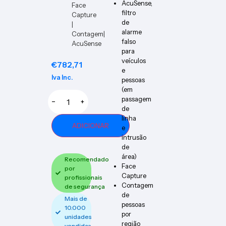
AcuSense,
Face
filtro
Capture
de
|
alarme
Contagem|
falso
AcuSense
para
veículos
€
782,71
e
Iva Inc.
pessoas
(em
passagem
−
+
de
linha
ADICIONAR
e
intrusão
de
área)
Recomendado
Face
por
Capture
profissionais
Contagem
de segurança
de
Mais de
pessoas
10.000
por
unidades
região
vendidas