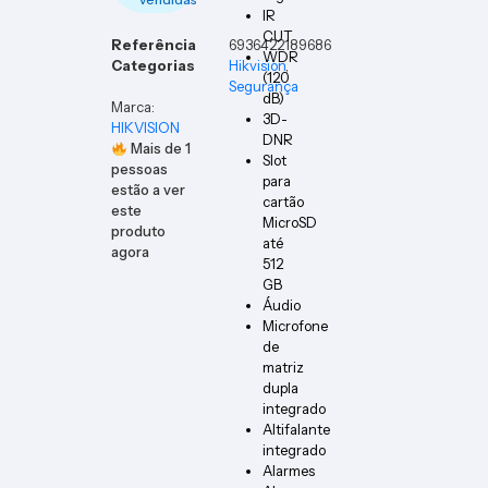
IR
CUT
Referência
6936422189686
WDR
Categorias
Hikvision
,
(120
Segurança
dB)
Marca:
3D-
HIKVISION
DNR
Mais de
1
Slot
pessoas
para
estão a ver
cartão
este
MicroSD
produto
até
agora
512
GB
Áudio
Microfone
de
matriz
dupla
integrado
Altifalante
integrado
Alarmes