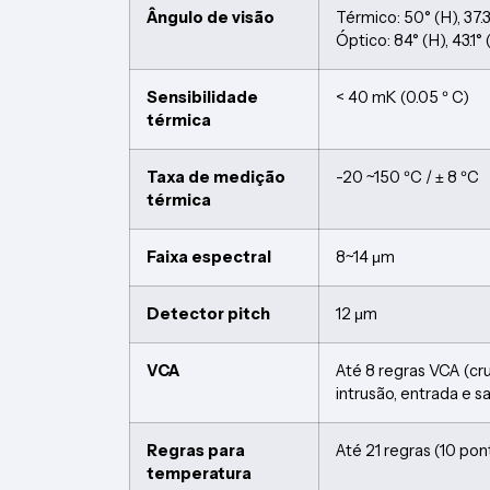
Ângulo de visão
Térmico: 50° (H), 37.
Óptico: 84° (H), 43.1° 
Sensibilidade
< 40 mK (0.05 º C)
térmica
Taxa de medição
-20 ~150 ºC / ± 8 ºC
térmica
Faixa espectral
8~14 μm
Detector pitch
12 μm
VCA
Até 8 regras VCA (cr
intrusão, entrada e s
Regras para
Até 21 regras (10 pont
temperatura