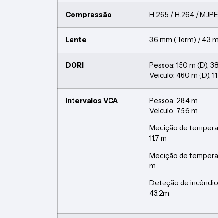
Compressão
H.265 / H.264 / MJP
Lente
3.6 mm (Term) / 4.3 
DORI
Pessoa: 150 m (D), 38 
Veiculo: 460 m (D), 11
Intervalos VCA
Pessoa: 28.4 m
Veiculo: 75.6 m
Medição de temperat
11.7 m
Medição de temperatu
m
Deteção de incêndio
43.2m