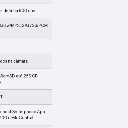
ivel de línha 600 ohm
.711alaw/MP2L2/G.726/PCM
rados na câmara
 MicroSD até 256 GB
o
eT
onnect Smartphone App,
00 e Hik-Central