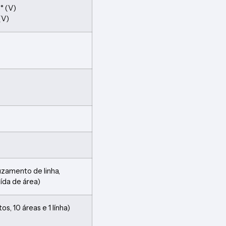
3° (V)
(V)
uzamento de linha,
aída de área)
os, 10 áreas e 1 línha)