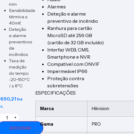
mm
Alarmes
Sensibilidade
Deteção e alarme
térmica ≤
preventivo de incêndio
40mK
Ranhura para cartão
Deteção
MicroSD até 256 GB
e alarme
preventivos
(cartão de 32 GB incluído)
de
Interfaz WEB, CMS,
incêndios
Smartphone e NVR
Taxa de
Compatível com ONVIF
medição
Impermeável IP66
do tempo
Proteção contra
-20~150ºC
sobretensões
/ ± 8ºC
ESPECIFICAÇÕES
€
650,21
Iva
nc.
Marca
Hikvision
+
Gama
PRO
ADICIONAR