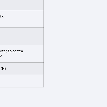
ax.
roteção contra
 V
 (H)