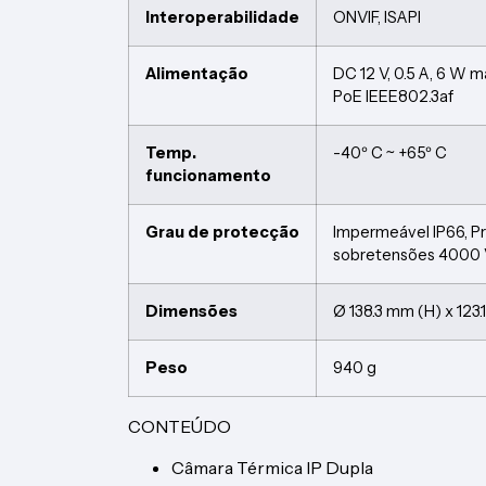
Interoperabilidade
ONVIF, ISAPI
Alimentação
DC 12 V, 0.5 A, 6 W m
PoE IEEE802.3af
Temp.
-40º C ~ +65º C
funcionamento
Grau de protecção
Impermeável IP66, P
sobretensões 4000
Dimensões
Ø 138.3 mm (H) x 123.1
Peso
940 g
CONTEÚDO
Câmara Térmica IP Dupla