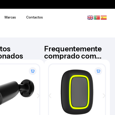
Marcas
Contactos
tos
Frequentemente
ionados
comprado com...
Câmara Bullet – AJ-
AJAX
BULLETCAM-5-0400-W
€
176,73
Iva Inc.