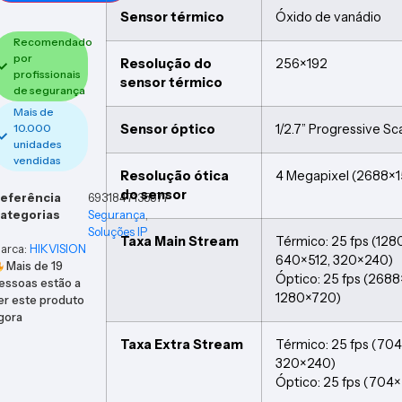
Sensor térmico
Óxido de vanádio
Recomendado
por
Resolução do
256×192
profissionais
sensor térmico
de segurança
Mais de
Sensor óptico
1/2.7” Progressive 
10.000
unidades
vendidas
Resolução ótica
4 Megapixel (2688×
do sensor
eferência
6931847135577
ategorias
Segurança
,
Soluções IP
Taxa Main Stream
Térmico: 25 fps (12
arca:
HIKVISION
640×512, 320×240)
Mais de
19
Óptico: 25 fps (268
essoas estão a
1280×720)
er este produto
gora
Taxa Extra Stream
Térmico: 25 fps (70
320×240)
Óptico: 25 fps (704