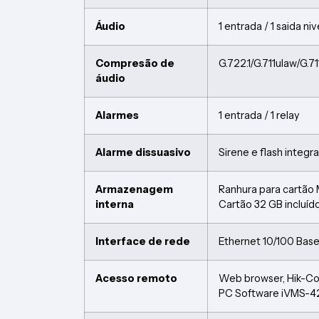
Áudio
1 entrada / 1 saida n
Compresão de
G.722.1/G.711ulaw/G
áudio
Alarmes
1 entrada / 1 relay
Alarme dissuasivo
Sirene e flash integ
Armazenagem
Ranhura para cartão
interna
Cartão 32 GB incluíd
Interface de rede
Ethernet 10/100 Bas
Acesso remoto
Web browser, Hik-C
PC Software iVMS-42