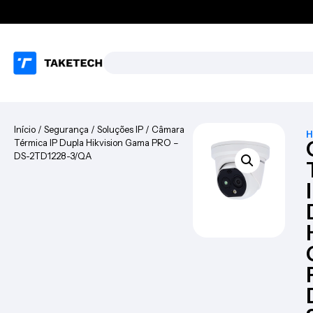
Início
/
Segurança
/
Soluções IP
/ Câmara
H
Térmica IP Dupla Hikvision Gama PRO –
DS-2TD1228-3/QA