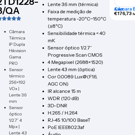
2TD1228-
Lente 3.6 mm (térmica)
3/QA
Câmara Bu
AJAX
Faixa de medição de
BULLETC
€
176,73
I
temperatura -20ºC~150ºC
(±8ºC)
Câmara
Sensibilidade térmica < 40
Térmica
mK
IP Dupla
Sensor óptico 1/2.7”
Hikvision
Progressive Scan CMOS
Gama
4 Megapixel (2688×1520)
PRO
Lente 4.3 mm (óptica)
Sensor
térmico
Cor 0.0089 Lux@(F1.6,
256×192
AGC ON)
VOx |
IR alcance 15 m
Lente 3.6
WDR (120 dB)
mm
3D-DNR
Sensor
H.265 / H.264
óptico
RJ-45 10/100 BaseT
1/2.7” 4
Mpx |
PoE IEEE802.3af
Lente 4.3
Áudio