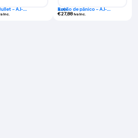
llet – AJ-
Botão de pânico – AJ-
AJAX
AM-5-0400-B
BUTTON-B
€
27,88
va Inc.
Iva Inc.