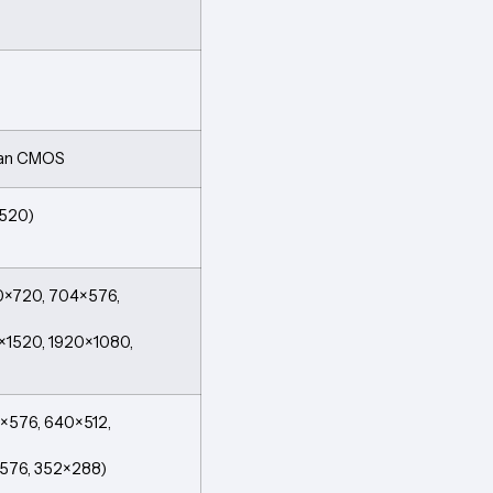
Scan CMOS
1520)
80×720, 704×576,
8×1520, 1920×1080,
4×576, 640×512,
×576, 352×288)