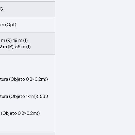
EG
mm (Opt)
m (R), 19 m (I)
2 m (R), 56 m (I)
ura (Objeto 0.2×0.2m)):
ra (Objeto 1x1m)): 58.3
 (Objeto 0.2×0.2m)):