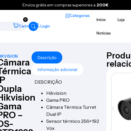
Envios grátis em compras superiores a
200€
Categorias
Início
Loja
0
Carrinho
Login
Noticias
Produ
IKVISION
Descrição
Câmara
relac
Térmica
Informação adicional
IP
DESCRIÇÃO
Dupla
Hikvision
Hikvision
Gama PRO
Gama
Câmara Térmica Turret
PRO –
Dual IP
Sensor térmico 256×192
DS-
Vox