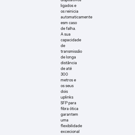
ligados e
os reinicia
automaticamente
esm caso
de falha.
A sua
capacidade
de
transmissão
de longa
distância
de até
300
metros e
os seus
dois
uplinks
SFP para
fibra ótica
garantem
uma
flexibilidade
excecional