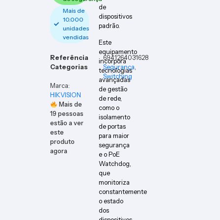
de
Mais de
dispositivos
10.000
padrão.
unidades
vendidas
Este
equipamento
Referência
6941264031628
incorpora
Categorias
Segurança
,
tecnologias
Switching
avançadas
Marca:
de gestão
HIKVISION
de rede,
Mais de
como o
19
pessoas
isolamento
estão a ver
de portas
este
para maior
produto
segurança
agora
e o PoE
Watchdog,
que
monitoriza
constantemente
o estado
dos
dispositivos