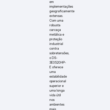
em
implementações
geograficamente
extensas.
Com uma
robusta
carcaça
metálica e
proteção
industrial
contra
sobretensões,
o DS-
3E0520HP-
E oferece
uma
estabilidade
operacional
superior e
uma longa
vida útil
nos
ambientes
mais