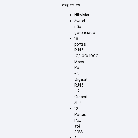
exigentes..
Hikvision
Switch
não
gerenciado
16
portas
RJ45
10/100/1000
Mbps
PoE
+ 2
Gigabit
RJ45
+ 2
Gigabit
SFP
12
Portas
PoE+
até
30W
4