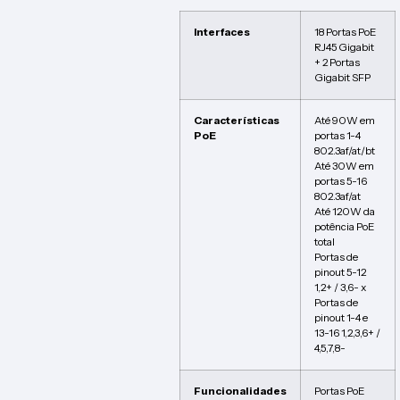
Interfaces
18 Portas PoE
RJ45 Gigabit
+ 2 Portas
Gigabit SFP
Características
Até 90W em
PoE
portas 1-4
802.3af/at/bt
Até 30W em
portas 5-16
802.3af/at
Até 120W da
potência PoE
total
Portas de
pinout 5-12
1,2+ / 3,6- x
Portas de
pinout 1-4 e
13-16 1,2,3,6+ /
4,5,7,8-
Funcionalidades
Portas PoE