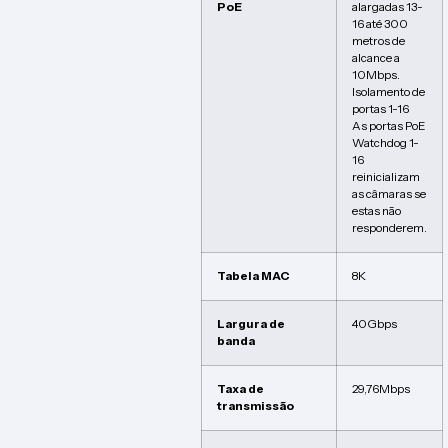
PoE
alargadas 13-
16 até 300
metros de
alcance a
10Mbps.
Isolamento de
portas 1-16
As portas PoE
Watchdog 1-
16
reinicializam
as câmaras se
estas não
responderem.
Tabela MAC
8K
Largura de
40Gbps
banda
Taxa de
29,76Mbps
transmissão