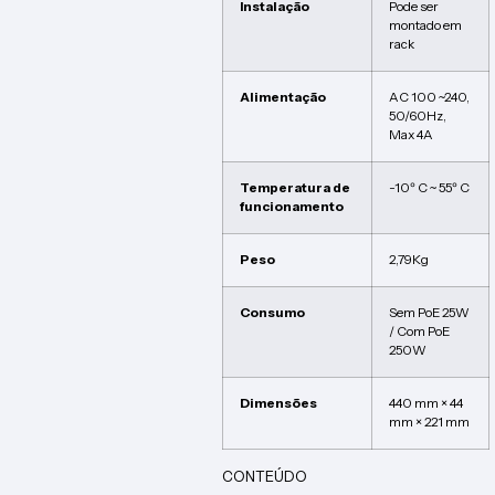
Instalação
Pode ser
montado em
rack
Alimentação
AC 100 ~240,
50/60Hz,
Max 4A
Temperatura de
-10º C ~ 55º C
funcionamento
Peso
2,79Kg
Consumo
Sem PoE 25W
/ Com PoE
250W
Dimensões
440 mm × 44
mm × 221 mm
CONTEÚDO