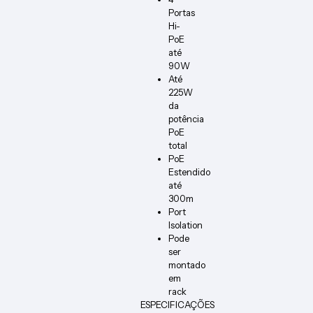
Portas
Hi-
PoE
até
90W
Até
225W
da
potência
PoE
total
PoE
Estendido
até
300m
Port
Isolation
Pode
ser
montado
em
rack
ESPECIFICAÇÕES