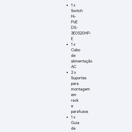
1 x
Switch
Hi-
PoE
DS-
3E0520HP-
E
1 x
Cabo
de
alimentação
AC
2 x
Suportes
para
montagem
em
rack
e
parafusos
1 x
Guia
de