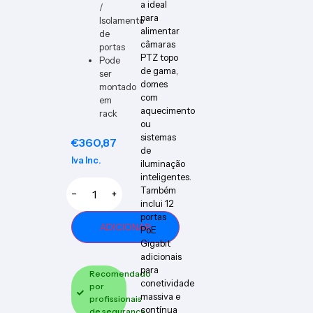
a ideal
/
para
Isolamento
alimentar
de
câmaras
portas
PTZ topo
Pode
de gama,
ser
domes
montado
com
em
aquecimento
rack
ou
sistemas
€
360,87
de
Iva Inc.
iluminação
inteligentes.
Também
−
+
inclui 12
portas
ADICIONAR
PoE
Gigabit
adicionais
para
Recomendado
conetividade
por
massiva e
profissionais
contínua
de segurança