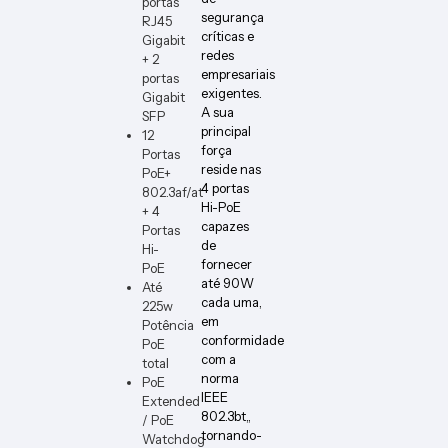
portas
ER-W
segurança
RJ45
críticas e
Gigabit
redes
+ 2
empresariais
portas
exigentes.
Gigabit
A sua
SFP
principal
12
força
Portas
reside nas
PoE+
4 portas
802.3af/at
Hi-PoE
+ 4
capazes
Portas
de
Hi-
fornecer
PoE
até 90W
Até
cada uma,
225w
em
Potência
conformidade
PoE
com a
total
norma
PoE
IEEE
Extended
802.3bt,,
/ PoE
tornando-
Watchdog