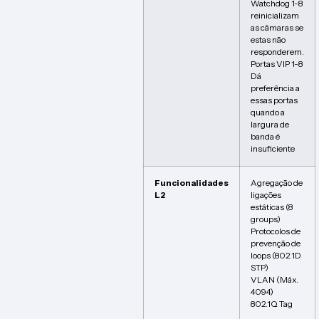
Watchdog 1-8
reinicializam
as câmaras se
estas não
responderem.
Portas VIP 1-8
Dá
preferência a
essas portas
quando a
largura de
banda é
insuficiente
Funcionalidades
Agregação de
L2
ligações
estáticas (8
groups)
Protocolos de
prevenção de
loops (802.1D
STP)
VLAN (Máx.
4094)
802.1Q Tag