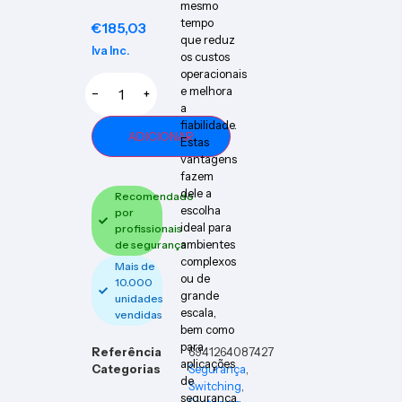
mesmo
tempo
€
185,03
que reduz
Iva Inc.
os custos
operacionais
e melhora
−
+
a
fiabilidade.
ADICIONAR
Estas
vantagens
fazem
dele a
Recomendado
escolha
por
ideal para
profissionais
ambientes
de segurança
complexos
Mais de
ou de
10.000
grande
unidades
escala,
vendidas
bem como
para
Referência
6941264087427
aplicações
Categorias
Segurança
,
de
Switching
,
segurança