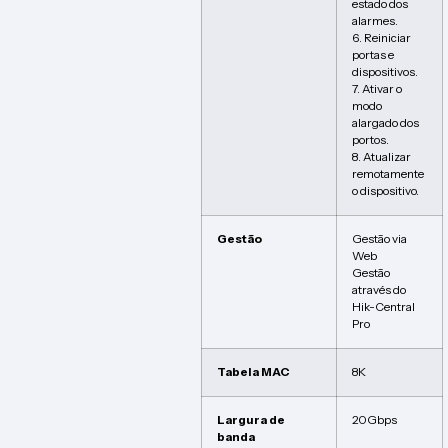
estado dos
alarmes.
6. Reiniciar
portas e
dispositivos.
7. Ativar o
modo
alargado dos
portos.
8. Atualizar
remotamente
o dispositivo.
Gestão
Gestão via
Web
Gestão
através do
Hik-Central
Pro
Tabela MAC
8K
Largura de
20Gbps
banda