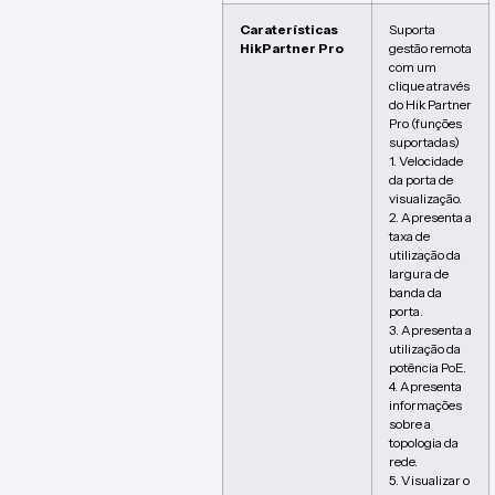
Caraterísticas
Suporta
HikPartner Pro
gestão remota
com um
clique através
do Hik Partner
Pro (funções
suportadas)
1. Velocidade
da porta de
visualização.
2. Apresenta a
taxa de
utilização da
largura de
banda da
porta.
3. Apresenta a
utilização da
potência PoE.
4. Apresenta
informações
sobre a
topologia da
rede.
5. Visualizar o