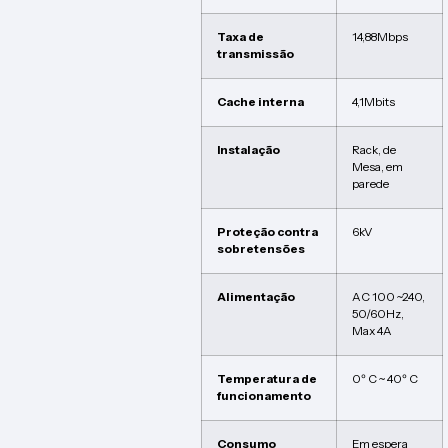
Taxa de
14,88Mbps
transmissão
Cache interna
4,1Mbits
Instalação
Rack, de
Mesa, em
parede
Proteção contra
6kV
sobretensões
Alimentação
AC 100 ~240,
50/60Hz,
Max 4A
Temperatura de
0º C ~ 40º C
funcionamento
Consumo
Em espera