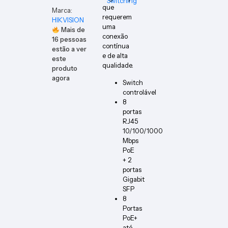
Switching
que
Marca:
requerem
HIKVISION
uma
Mais de
conexão
16
pessoas
contínua
estão a ver
e de alta
este
qualidade.
produto
agora
Switch
controlável
8
portas
RJ45
10/100/1000
Mbps
PoE
+ 2
portas
Gigabit
SFP
8
Portas
PoE+
até