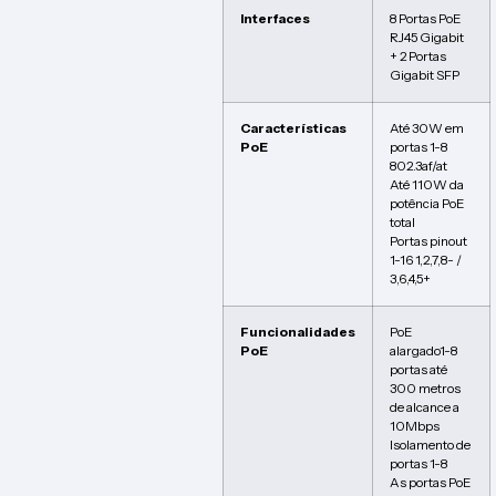
Interfaces
8 Portas PoE
RJ45 Gigabit
+ 2 Portas
Gigabit SFP
Características
Até 30W em
PoE
portas 1-8
802.3af/at
Até 110W da
potência PoE
total
Portas pinout
1-16 1,2,7,8- /
3,6,4,5+
Funcionalidades
PoE
PoE
alargado1-8
portas até
300 metros
de alcance a
10Mbps
Isolamento de
portas 1-8
As portas PoE