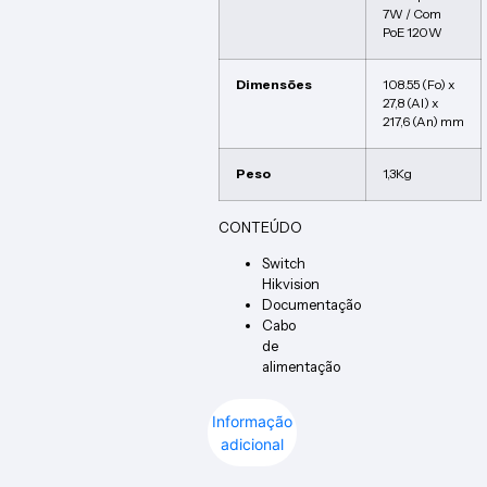
7W / Com
PoE 120W
Dimensões
108.55 (Fo) x
27,8 (Al) x
217,6 (An) mm
Peso
1,3Kg
CONTEÚDO
Switch
Hikvision
Documentação
Cabo
de
alimentação
Informação
adicional