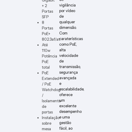
vigilância
+ 2
por vídeo
Portas
de
SFP
qualquer
8
dimensão.
Portas
Com
PoE+
caraterísticas
802.3af/at
como PoE,
Até
alta
110w
velocidade
Potência
de
PoE
transmissão,
total
segurança
PoE
avançada
Extended
e
/ PoE
escalabilidade,
Watchdog
oferece
/
um
Isolamento
excelente
de
desempenho
portas
e uma
Instalação
gestão
sobre
fácil, ao
mesa