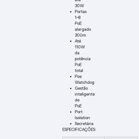
30W
Portas
1~8
PoE
alargado
300m
Até
110W
da
potência
PoE
total
Poe
Watchdog
Gestão
inteligente
de
PoE
Port
Isolation
Secretária
ESPECIFICAÇÕES