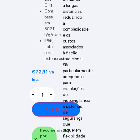
GHz
a longas
Com
distâncias,
base
reduzindo
em
a
802.11
complexidade
b/g/n/ac
e os
IP55,
custos
apto
associados
para
à fiação
exteriores
tradicional.
São
particularmente
€
72,31
Iva
adequados
Inc.
para
instalações
de
−
+
videovigilância
e sistemas
ADICIONAR
de
segurança
que
requerem
Recomendado
por
flexibilidade,