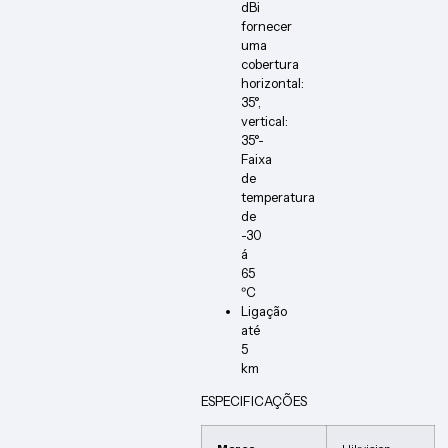
dBi
fornecer
uma
cobertura
horizontal:
35°,
vertical:
35°-
Faixa
de
temperatura
de
-30
á
65
ºC
Ligação
até
5
km
ESPECIFICAÇÕES