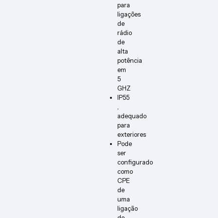
para
ligações
de
rádio
de
alta
potência
em
5
GHZ
IP55
,
adequado
para
exteriores
Pode
ser
configurado
como
CPE
de
uma
ligação
de