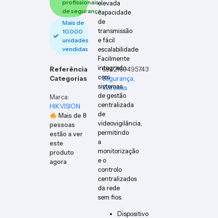
profissionais
elevada
de segurança
capacidade
de
Mais de
transmissão
10.000
e fácil
unidades
vendidas
escalabilidade.
Facilmente
integrado
Referência
6942160495743
com
Categorias
Segurança
,
sistemas
Wireless
de gestão
Marca:
centralizada
HIKVISION
de
Mais de
8
videovigilância,
pessoas
permitindo
estão a ver
a
este
monitorização
produto
e o
agora
controlo
centralizados
da rede
sem fios.
Dispositivo