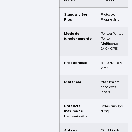
Marca
Hikvision
Standard Sem
Protocolo
Fios
Proprietário
Modo de
Ponto a Ponto /
funcionamento
Ponto –
Multiponto
(Até 4 CPE)
Frequências
5.15GHz – 5.85
GHz
Distância
Até 5 km em
condições
ideais
Potência
158.49 mW (22
máxima de
dBm)
transmissão
Antena
12 dBi Dupla