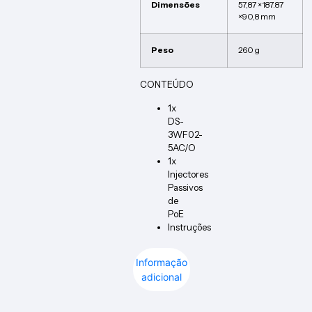
Dimensões
57,87 ×187.87
×90,8 mm
Peso
260 g
CONTEÚDO
1x
DS-
3WF02-
5AC/O
1x
Injectores
Passivos
de
PoE
Instruções
Informação
adicional