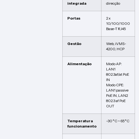
integrada
direcção
Portas
2 x
10/100/1000
Base-T RJ45
Gestão
Web, iVMS-
4200, HCP
Alimentação
Modo AP:
LAN1
802.3af/at PoE
IN
Modo CPE:
LAN1 passive
PoE IN, LAN2
802.3 af PoE
OUT
Temperatura
-30 °C ~ 65 °C
funcionamento