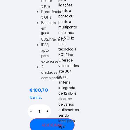
de até
ER-W
ligações
5 Km
ponto a
Frequência
ponto ou
5 GHz
ponto a
Baseado
multiponto
em
na banda
IEEE
de 5 GHz
802.11/a/n/ac
com
IP55,
tecnologia
apto
802.11ac.
para
Oferece
exteriores
velocidades
2
até 867
unidades
Mbps,
combinadas
antena
integrada
€
180,70
de 12 dBi e
Iva Inc.
alcance
de vários
quilómetros,
−
+
sendo
ideal para
ADICIONAR
ligar