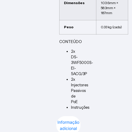
Dimensões
103.6mm ×
58.3mm ×
187mm
Peso
0.33 kg (cada)
CONTEÚDO
2x
DS-
3WF5000S-
EI-
5ACG/3P
2x
Injectores
Passivos
de
PoE
Instruções
Informação
adicional