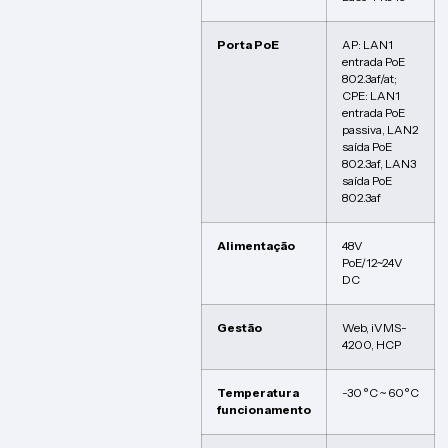
Porta PoE
AP: LAN1
entrada PoE
802.3af/at;
CPE: LAN1
entrada PoE
passiva, LAN2
saída PoE
802.3af, LAN3
saída PoE
802.3af
Alimentação
48V
PoE/12~24V
DC
Gestão
Web, iVMS-
4200, HCP
Temperatura
-30 °C ~ 60°C
funcionamento