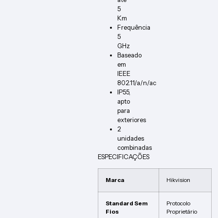
5
Km
Frequência
5
GHz
Baseado
em
IEEE
802.11/a/n/ac
IP55,
apto
para
exteriores
2
unidades
combinadas
ESPECIFICAÇÕES
Marca
Hikvision
Standard Sem
Protocolo
Fios
Proprietário