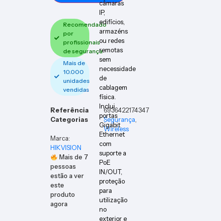
câmaras
IP,
edifícios,
Recomendado
armazéns
por
ou redes
profissionais
remotas
de segurança
sem
Mais de
necessidade
10.000
de
unidades
cablagem
vendidas
física.
Inclui
Referência
6936422174347
portas
Categorias
Segurança
,
Gigabit
Wireless
Ethernet
Marca:
com
HIKVISION
suporte a
Mais de
7
PoE
pessoas
IN/OUT,
estão a ver
proteção
este
para
produto
utilização
agora
no
exterior e