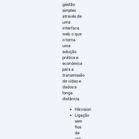
gestão
simples
através de
uma
interface
web, o que
o torna
uma
solução
prática e
económica
para a
transmissão
de vídeo e
dados a
longa
distância.
Hikvision
Ligação
sem
fios
de
até