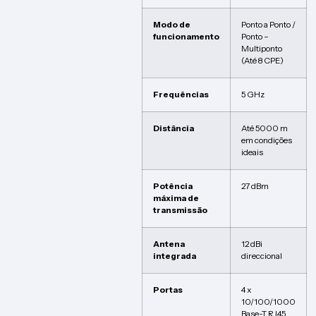
Modo de
Ponto a Ponto /
funcionamento
Ponto –
Multiponto
(Até 8 CPE)
Frequências
5 GHz
Distância
Até 5000 m
em condições
ideais
Potência
27 dBm
máxima de
transmissão
Antena
12 dBi
integrada
direccional
Portas
4 x
10/100/1000
Base-T RJ45