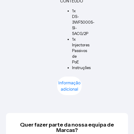
CONTEÚDO
1x
DS-
3WF5000S-
SI-
5ACG/2P
1x
Injectores
Passivos
de
PoE
Instruções
Informação
adicional
Quer fazer parte da nossa equipa de
Marcas?