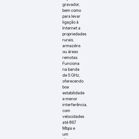
gravador,
bem como
para levar
ligação à
Internet a
propriedades
rurais,
armazéns
ou áreas
remotas.
Funciona
na banda
de 5 GHz,
oferecendo
boa
estabilidade
e menor
interferência,
com
velocidades
até 867
Mbps e
um