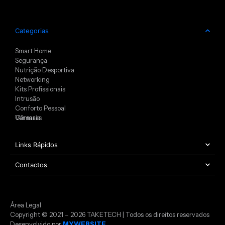
Categorias
Smart Home
Segurança
Nutrição Desportiva
Networking
Kits Profissionais
Intrusão
Conforto Pessoal
Câmaras
Ver mais
Links Rápidos
Contactos
Área Legal
Copyright © 2021 – 2026 TAKETECH | Todos os direitos reservados
Desenvolvido por
MYWEBSITE