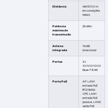
Distância
Até 5000 m
em condições
ideais
Potência
29 dBm
máxima de
transmissão
Antena
16 dBi
integrada
direccional
Portas
3 x
10/100/1000
Base-T RJ45
Porta PoE
AP: LAN1
entrada PoE
802.3af/at;
CPE: LAN1
entrada PoE
passiva, LAN2
saída PoE