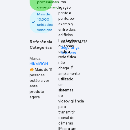
uma
profissionais
de segurança
ligação
ponto a
Mais de
ponto, por
10.000
exemplo,
unidades
entre dois
vendidas
edifícios,
habitações
Referência
6936422174378
ou zonas
Categorias
Segurança
,
onde a
Wireless
rede física
Marca:
não
HIKVISION
chega. É
Mais de
11
amplamente
pessoas
utilizado
estão a ver
em
este
sistemas
produto
de
agora
videovigilância
para
transmitir
o sinal de
câmaras
IP para um