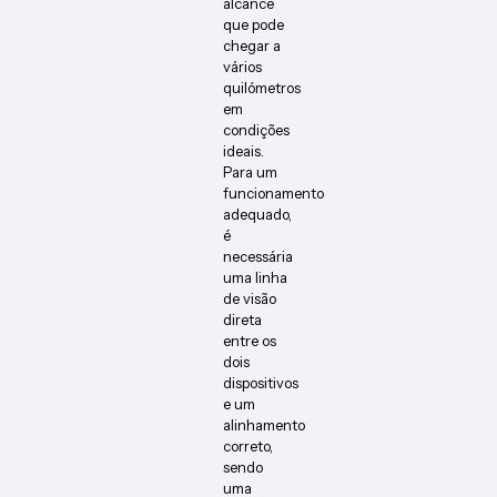
alcance
que pode
chegar a
vários
quilómetros
em
condições
ideais.
Para um
funcionamento
adequado,
é
necessária
uma linha
de visão
direta
entre os
dois
dispositivos
e um
alinhamento
correto,
sendo
uma