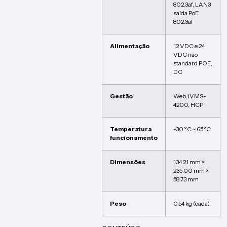
802.3af, LAN3
saída PoE
802.3af
Alimentação
12 VDC e 24
VDC não
standard POE,
DC
Gestão
Web, iVMS-
4200, HCP
Temperatura
-30 °C ~ 65°C
funcionamento
Dimensões
134.21 mm ×
235.00 mm ×
58.73 mm
Peso
0.54 kg (cada)