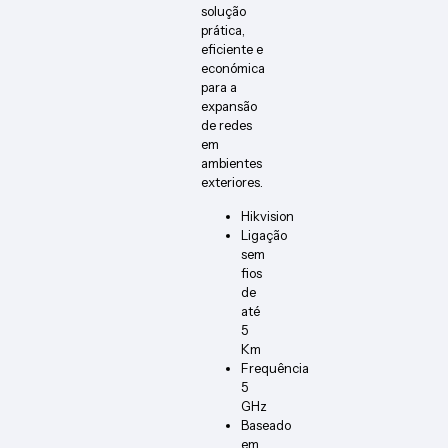
solução
prática,
eficiente e
económica
para a
expansão
de redes
em
ambientes
exteriores.
Hikvision
Ligação
sem
fios
de
até
5
Km
Frequência
5
GHz
Baseado
em