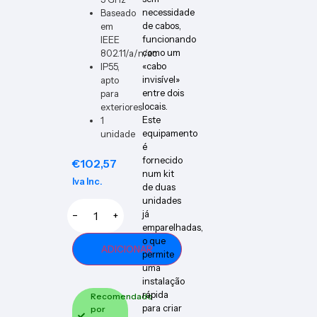
necessidade
Baseado
de cabos,
em
funcionando
IEEE
como um
802.11/a/n/ac
«cabo
IP55,
invisível»
apto
entre dois
para
locais.
exteriores
Este
1
equipamento
unidade
é
fornecido
€
102,57
num kit
Iva Inc.
de duas
unidades
já
−
+
emparelhadas,
o que
ADICIONAR
permite
uma
instalação
rápida
Recomendado
para criar
por