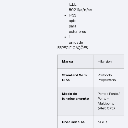
IEEE
802.11/a/n/ac
IP55,
apto
para
exteriores
1
unidade
ESPECIFICAÇÕES
Marca
Hikvision
Standard Sem
Protocolo
Fios
Proprietário
Modo de
Ponto a Ponto /
funcionamento
Ponto –
Multiponto
(Até 8 CPE)
Frequências
5 GHz