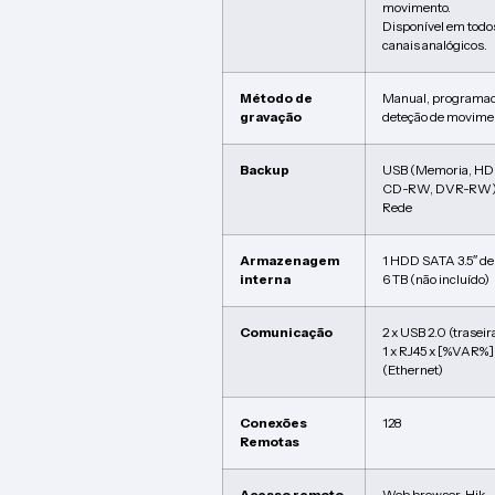
movimento.
Disponível em todo
canais analógicos.
Método de
Manual, programad
gravação
deteção de movime
Backup
USB (Memoria, HD
CD-RW, DVR-RW)
Rede
Armazenagem
1 HDD SATA 3.5″ de
interna
6 TB (não incluído)
Comunicação
2 x USB 2.0 (traseira
1 x RJ45 x [%VAR%]
(Ethernet)
Conexões
128
Remotas
Acesso remoto
Web browser, Hik-