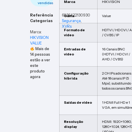
Marca
HIKVISION
vendidas
Referência
6936422130930
Gama
Value
Categorias
Segurança
,
XVRs
Formato de
HDTVI / HDCVI / 
Marca:
vídeo
/ CVBS / IP
HIKVISION
VALUE
Mais de
Entradas de
16 Canais BNC
14
pessoas
vídeo
(HDTVI / HDCVI /
AHD / CVBS)
estão a ver
este
produto
Configuração
2 CH IPs adicionais:
agora
híbrida
Até 18 canais IP (5
Mpx), substituindo
todos os canais BN
Saídas de vídeo
1 HDMI Full HD e 1
VGA, em simultâne
Resolução
HDMI: 1920×1080,
display
1280×1024, 1280×7
/ 60 Hz