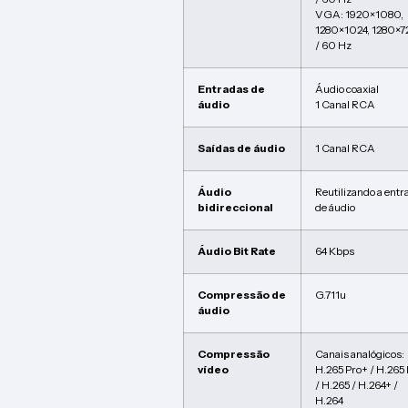
VGA: 1920×1080,
1280×1024, 1280×7
/ 60 Hz
Entradas de
Áudio coaxial
áudio
1 Canal RCA
Saídas de áudio
1 Canal RCA
Áudio
Reutilizando a entr
bidireccional
de áudio
Áudio Bit Rate
64 Kbps
Compressão de
G.711u
áudio
Compressão
Canais analógicos:
vídeo
H.265 Pro+ / H.265 
/ H.265 / H.264+ /
H.264