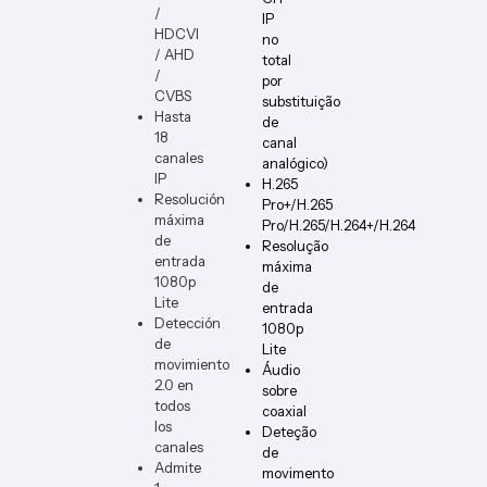
/
IP
HDCVI
no
/ AHD
total
/
por
CVBS
substituição
Hasta
de
18
canal
canales
analógico)
IP
H.265
Resolución
Pro+/H.265
máxima
Pro/H.265/H.264+/H.264
de
Resolução
entrada
máxima
1080p
de
Lite
entrada
Detección
1080p
de
Lite
movimiento
Áudio
2.0 en
sobre
todos
coaxial
los
Deteção
canales
de
Admite
movimento