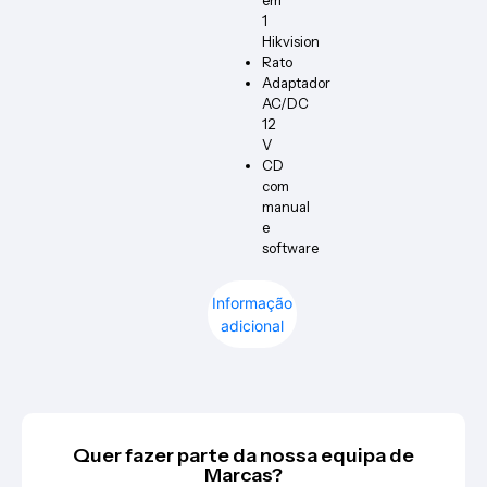
em
1
Hikvision
Rato
Adaptador
AC/DC
12
V
CD
com
manual
e
software
Informação
adicional
Quer fazer parte da nossa equipa de
Marcas?