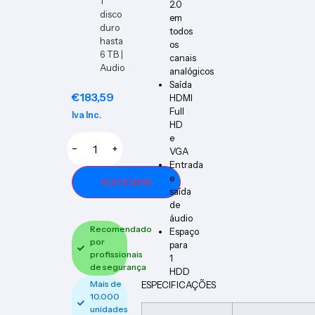
1
2.0
disco
em
duro
todos
hasta
os
6 TB |
canais
Audio
analógicos
Saída
€
183,59
HDMI
Full
Iva Inc.
HD
e
−
+
VGA
Entrada
e
ADICIONAR
saída
de
áudio
Recomendado
Espaço
por
para
profissionais
1
de segurança
HDD
Mais de
ESPECIFICAÇÕES
10.000
unidades