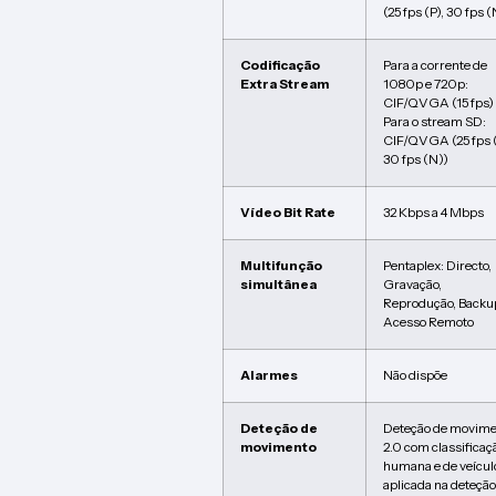
(25 fps (P), 30 fps (
Codificação
Para a corrente de
Extra Stream
1080p e 720p:
CIF/QVGA (15 fps)
Para o stream SD:
CIF/QVGA (25 fps (
30 fps (N))
Vídeo Bit Rate
32 Kbps a 4 Mbps
Multifunção
Pentaplex: Directo,
simultânea
Gravação,
Reprodução, Backu
Acesso Remoto
Alarmes
Não dispõe
Deteção de
Deteção de movime
movimento
2.0 com classificaç
humana e de veícul
aplicada na deteção