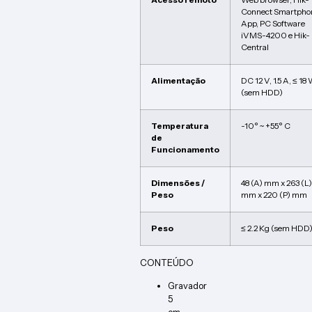
Connect Smartpho
App, PC Software
iVMS-4200 e Hik-
Central
Alimentação
DC 12 V, 1.5 A, ≤ 18
(sem HDD)
Temperatura
-10° ~ +55° C
de
Funcionamento
Dimensões /
48 (A) mm x 263 (L)
Peso
mm x 220 (P) mm
Peso
≤ 2.2 Kg (sem HDD
CONTEÚDO
Gravador
5