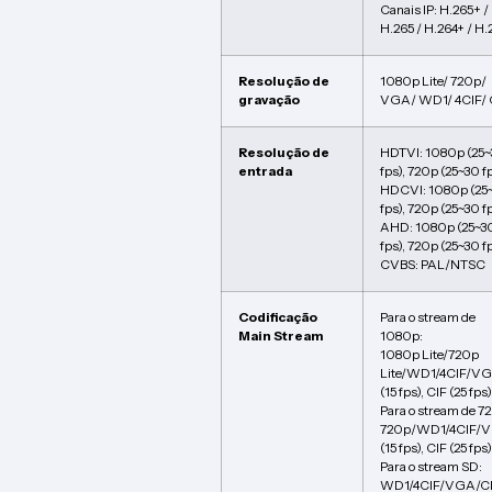
Canais IP: H.265+ /
H.265 / H.264+ / H.
Resolução de
1080p Lite/ 720p/
gravação
VGA/ WD1/ 4CIF/ 
Resolução de
HDTVI: 1080p (25
entrada
fps), 720p (25~30 f
HDCVI: 1080p (25
fps), 720p (25~30 f
AHD: 1080p (25~3
fps), 720p (25~30 f
CVBS: PAL/NTSC
Codificação
Para o stream de
Main Stream
1080p:
1080p Lite/720p
Lite/WD1/4CIF/V
(15 fps), CIF (25 fps)
Para o stream de 7
720p/WD1/4CIF/
(15 fps), CIF (25 fps)
Para o stream SD:
WD1/4CIF/VGA/C