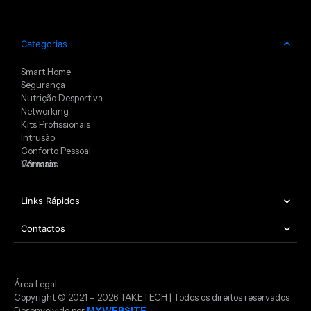
Categorias
Smart Home
Segurança
Nutrição Desportiva
Networking
Kits Profissionais
Intrusão
Conforto Pessoal
Câmaras
Ver mais
Links Rápidos
Contactos
Área Legal
Copyright © 2021 – 2026 TAKETECH | Todos os direitos reservados
Desenvolvido por
MYWEBSITE