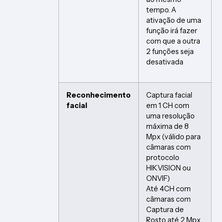
tempo. A
ativação de uma
função irá fazer
com que a outra
2 funções seja
desativada
Reconhecimento
Captura facial
facial
em 1 CH com
uma resolução
máxima de 8
Mpx (válido para
câmaras com
protocolo
HIKVISION ou
ONVIF)
Até 4CH com
câmaras com
Captura de
Rosto até 2 Mpx