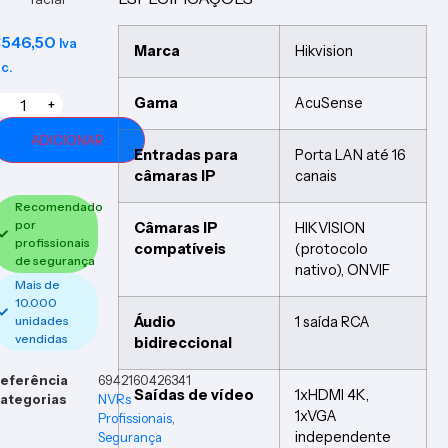
€
546,50
Iva
Marca
Hikvision
nc.
Gama
AcuSense
+
ADICIONAR
Entradas para
Porta LAN até 16
câmaras IP
canais
Recomendado
por
Câmaras IP
HIKVISION
profissionais
compatíveis
(protocolo
de segurança
nativo), ONVIF
Mais de
10.000
Áudio
1 saída RCA
unidades
vendidas
bidireccional
eferência
6942160426341
Saídas de vídeo
1xHDMI 4K,
ategorias
NVRs
1xVGA
Profissionais
,
independente
Segurança