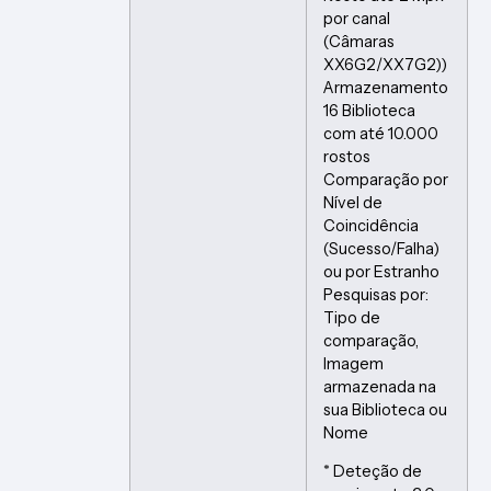
por canal
(Câmaras
XX6G2/XX7G2))
Armazenamento
16 Biblioteca
com até 10.000
rostos
Comparação por
Nível de
Coincidência
(Sucesso/Falha)
ou por Estranho
Pesquisas por:
Tipo de
comparação,
Imagem
armazenada na
sua Biblioteca ou
Nome
* Deteção de