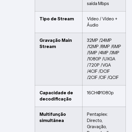
saída Mbps
Tipo de Stream
Vídeo / Vídeo +
Áudio
Gravação Main
32MP /24MP
Stream
/12MP /8MP /6MP
/5MP /4MP /3MP
/1080P /UXGA
/720P /VGA
/4CIF /DCIF
/2CIF /CIF /QCIF
Capacidade de
16CH@1080p
decodificação
Multifunção
Pentaplex:
simultânea
Directo,
Gravação,