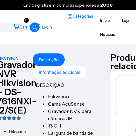
Envios grátis em compras superiores a
200€
Categorias
Início
Loja
0
Carrinho
Login
Noticias
Produ
IKVISION
Descrição
Gravador
relac
NVR
Informação adicional
Hikvision
DESCRIÇÃO
– DS-
Hikvision
7616NXI-
Gama AcuSense
I2/S(E)
Gravador NVR para
câmaras IP
16 CH
Hikvision
Largura de banda de