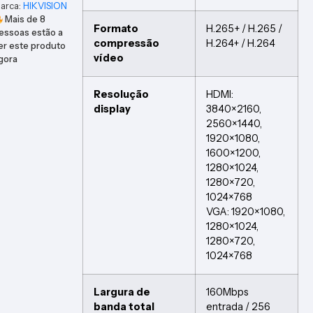
arca:
HIKVISION
Mais de
8
Formato
H.265+ / H.265 /
essoas estão a
compressão
H.264+ / H.264
er este produto
vídeo
gora
Resolução
HDMI:
display
3840×2160,
2560×1440,
1920×1080,
1600×1200,
1280×1024,
1280×720,
1024×768
VGA: 1920×1080,
1280×1024,
1280×720,
1024×768
Largura de
160Mbps
banda total
entrada / 256