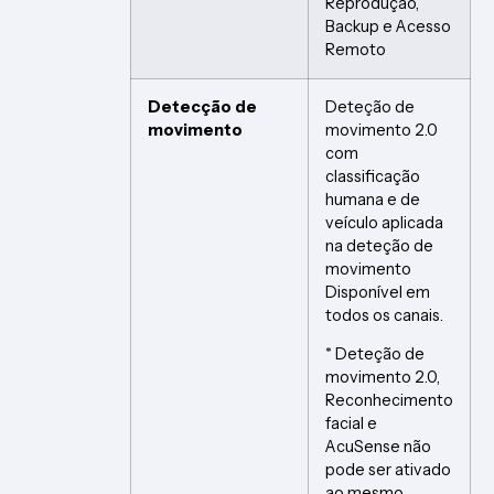
Reprodução,
Backup e Acesso
Remoto
Detecção de
Deteção de
movimento
movimento 2.0
com
classificação
humana e de
veículo aplicada
na deteção de
movimento
Disponível em
todos os canais.
* Deteção de
movimento 2.0,
Reconhecimento
facial e
AcuSense não
pode ser ativado
ao mesmo