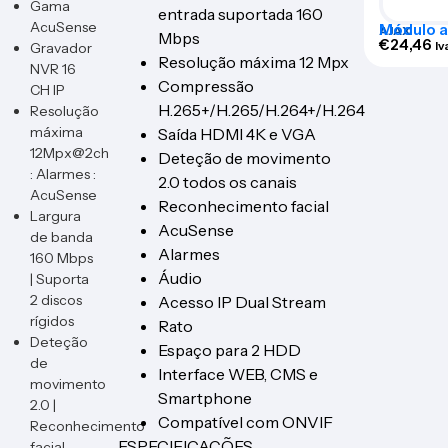
Gama
entrada suportada 160
AcuSense
Módulo a
AJAX
Mbps
para Ajax
€
24,46
Iv
Gravador
– AJ-AC
Resolução máxima 12 Mpx
NVR 16
Compressão
CH IP
H.265+/H.265/H.264+/H.264
Resolução
máxima
Saída HDMI 4K e VGA
12Mpx@2ch
Deteção de movimento
: Alarmes :
2.0 todos os canais
AcuSense
Reconhecimento facial
Largura
AcuSense
de banda
Alarmes
160 Mbps
Áudio
| Suporta
2 discos
Acesso IP Dual Stream
rígidos
Rato
Deteção
Espaço para 2 HDD
de
Interface WEB, CMS e
movimento
Smartphone
2.0 |
Compatível com ONVIF
Reconhecimento
ESPECIFICAÇÕES
facial