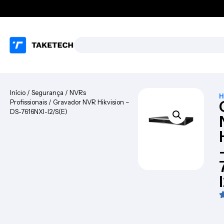
Início
/
Segurança
/
NVRs
H
Profissionais
/ Gravador NVR Hikvision –
DS-7616NXI-I2/S(E)