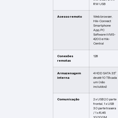
RW USB
Acesso remoto
Web browser,
Hik-Connect
Smartphone
App, PC
Software iVMS-
4200 e Hik-
Central
Conexões
128
remotas
Armazenagem
4 HDD SATA 3.5″
interna
de até 10 TB cada
um (não
incluídos)
Comunicação
2 x USB 2.0 parte
frontal, 1 x USB
3.0 parte trasera
/ 1 x RJ45
10/100M