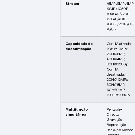
Stream
/6MP /5MP /4MP
/3MP /1080P
/UXGA /720P
/VGA /4CIF
/DCIF /2CIF /CIF
/QCIF
Capacidade de
Com IA ativada:
decodificação
1CH@12MPx,
2CH@8MP,
4CH@4MP,
8CH@1080p
Com IA
desativada:
2CH@12MPx,
3CH@8MP,
6CH@4MP,
12CH@1080p
Multifunção
Pentaplex:
simultânea
Directo,
Gravação,
Reprodução,
Backup e Acesso
Remoto