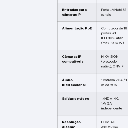
Entradas para
Porta LAN até 32
câmaras IP
canais
Alimentação PoE
Comutador de 16
portas PoE
IEEE802.3af/at
(máx.. 200 W)
Câmaras IP
HIKVISION
compatíveis
(protocolo
nativo), ONVIF
Áudio
1 entrada RCA / 1
bidireccional
saída RCA
Saídas de vídeo
1xHDMI 4K,
1xVGA
independente
Resolução
HDMI 4K:
display
3840×2160,