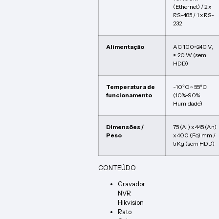
(Ethernet) / 2 x
RS-485 / 1 x RS-
232
Alimentação
AC 100~240 V,
≤ 20 W (sem
HDD)
Temperatura de
-10ºC ~ 55ºC
funcionamento
(10%-90%
Humidade)
Dimensões /
75 (Al) x 445 (An)
Peso
x 400 (Fo) mm /
5 Kg (sem HDD)
CONTEÚDO
Gravador
NVR
Hikvision
Rato