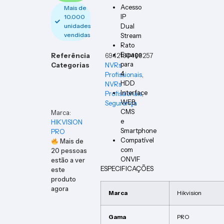
Acesso
Mais de
IP
10.000
unidades
Dual
vendidas
Stream
Rato
Espaço
Referência
6942160488257
para
Categorias
NVRs
4
Profissionais
,
HDD
NVRs
Interface
Profissionais
,
WEB,
Segurança
CMS
Marca:
e
HIKVISION
Smartphone
PRO
Compatível
Mais de
com
20
pessoas
ONVIF
estão a ver
ESPECIFICAÇÕES
este
produto
agora
Marca
Hikvision
Gama
PRO