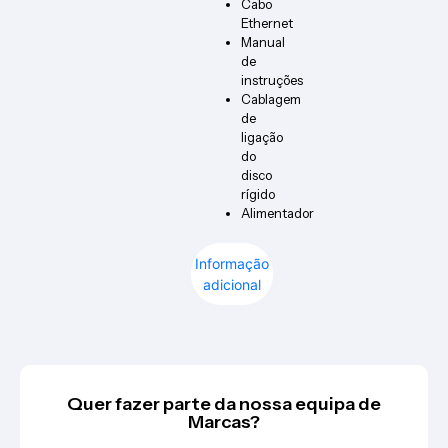
Cabo
Ethernet
Manual
de
instruções
Cablagem
de
ligação
do
disco
rígido
Alimentador
Informação
adicional
Quer fazer parte da nossa equipa de
Marcas?