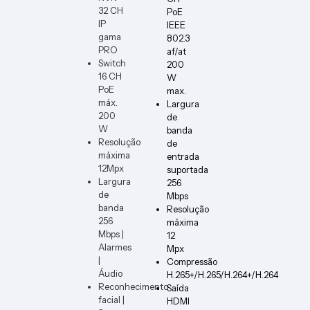
32 CH
PoE
IP
IEEE
gama
802.3
PRO
af/at
Switch
200
16 CH
W
PoE
max.
máx.
Largura
200
de
W
banda
Resolução
de
máxima
entrada
12Mpx
suportada
Largura
256
de
Mbps
banda
Resolução
256
máxima
Mbps |
12
Alarmes
Mpx
|
Compressão
Áudio
H.265+/H.265/H.264+/H.264
Reconhecimento
Saída
facial |
HDMI