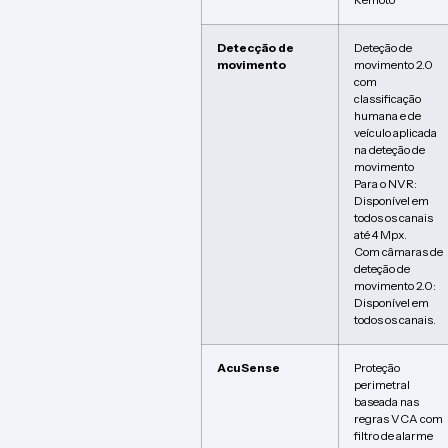
Detecção de
Deteção de
movimento
movimento 2.0
com
classificação
humana e de
veículo aplicada
na deteção de
movimento
Para o NVR:
Disponível em
todos os canais
até 4 Mpx.
Com câmaras de
deteção de
movimento 2.0:
Disponível em
todos os canais.
AcuSense
Proteção
perimetral
baseada nas
regras VCA com
filtro de alarme