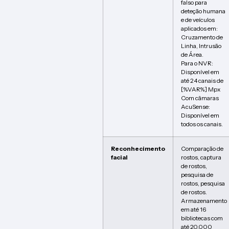
falso para
deteção humana
e de veículos
aplicados em:
Cruzamento de
Linha, Intrusão
de Área.
Para o NVR:
Disponível em
até 2 4 canais de
[%VAR%] Mpx
Com câmaras
AcuSense:
Disponível em
todos os canais.
Reconhecimento
Comparação de
facial
rostos, captura
de rostos,
pesquisa de
rostos, pesquisa
de rostos.
Armazenamento
em até 16
bibliotecas com
até 20.000