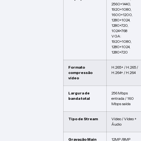
2560×1440,
1920×1080,
1600×1200,
1280×1024,
1280×720,
1024×768
VGA:
1920×1080,
1280×1024,
1280×720
Formato
H.265+ / H.265 /
compressão
H.264+ / H.264
vídeo
Largura de
256 Mbps
banda total
entrada / 160
Mbps saída
Tipo de Stream
Vídeo / Vídeo +
Áudio
Gravação Main
12MP /8MP