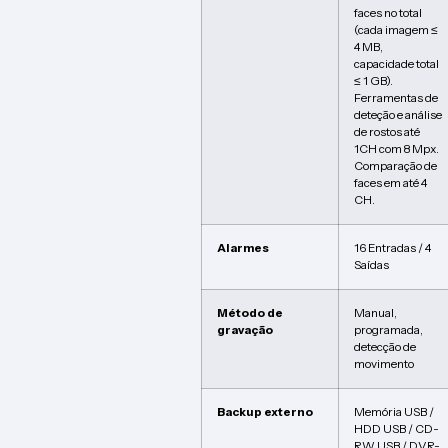
faces no total
(cada imagem ≤
4 MB,
capacidade total
≤ 1 GB).
Ferramentas de
deteção e análise
de rostos até
1CH com 8 Mpx.
Comparação de
faces em até 4
CH.
Alarmes
16 Entradas / 4
Saídas
Método de
Manual,
gravação
programada,
detecção de
movimento
Backup externo
Memória USB /
HDD USB / CD-
RW USB / DVR-