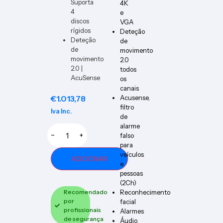
Suporta
4K
4
e
discos
VGA
rígidos
Deteção
Deteção
de
de
movimento
movimento
2.0
2.0 |
todos
AcuSense
os
canais
€
1.013,78
Acusense,
filtro
Iva Inc.
de
alarme
−
+
falso
para
veículos
ADICIONAR
e
pessoas
(2Ch)
Recomendado
Reconhecimento
por
facial
profissionais
Alarmes
de segurança
Áudio