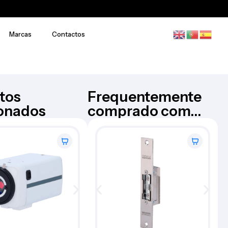
Marcas
Contactos
tos
Frequentemente
ionados
comprado com...
B-TECH Soporte – BT-BT8312
B-TECH
,
NACIONAL
€
456,64
Iva Inc.