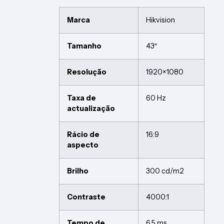
Marca
Hikvision
Tamanho
43″
Resolução
1920×1080
Taxa de
60 Hz
actualização
Rácio de
16:9
aspecto
Brilho
300 cd/m2
Contraste
4000:1
Tempo de
6,5 ms