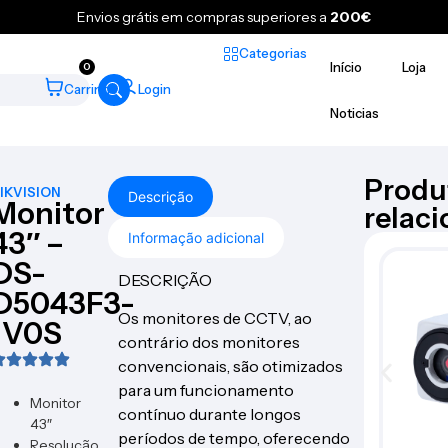
Envios grátis em compras superiores a
200€
Categorias
Início
Loja
0
Carrinho
Login
Noticias
Produ
IKVISION
Descrição
Monitor
relac
43″ –
Informação adicional
DS-
DESCRIÇÃO
D5043F3-
Os monitores de CCTV, ao
1V0S
contrário dos monitores
convencionais, são otimizados
para um funcionamento
Monitor
contínuo durante longos
43″
períodos de tempo, oferecendo
Resolução