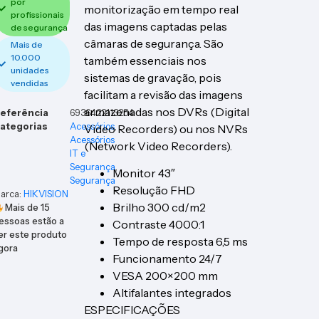
por
monitorização em tempo real
profissionais
das imagens captadas pelas
de segurança
câmaras de segurança. São
Mais de
10.000
também essenciais nos
unidades
sistemas de gravação, pois
vendidas
facilitam a revisão das imagens
armazenadas nos DVRs (Digital
eferência
6936422113254
ategorias
Acessórios
,
Video Recorders) ou nos NVRs
Acessórios
(Network Video Recorders).
IT e
Segurança
,
Monitor 43″
Segurança
Resolução FHD
arca:
HIKVISION
Brilho 300 cd/m2
Mais de
15
essoas estão a
Contraste 4000:1
er este produto
Tempo de resposta 6,5 ms
gora
Funcionamento 24/7
VESA 200×200 mm
Altifalantes integrados
ESPECIFICAÇÕES