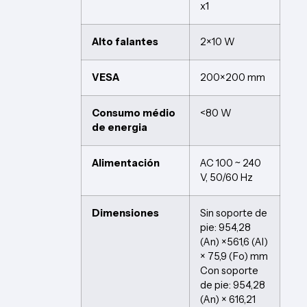
x1
Alto falantes
2×10 W
VESA
200×200 mm
Consumo médio
<80 W
de energia
Alimentación
AC 100 ~ 240
V, 50/60 Hz
Dimensiones
Sin soporte de
pie: 954,28
(An) ×561,6 (Al)
× 75,9 (Fo) mm
Con soporte
de pie: 954,28
(An) × 616,21