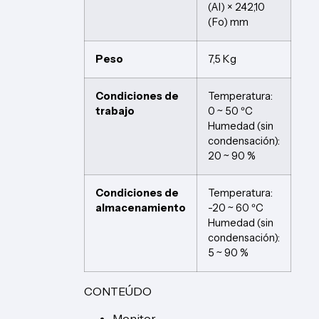
(Al) × 242,10
(Fo) mm
Peso
7,5 Kg
Condiciones de
Temperatura:
trabajo
0 ~ 50 ºC
Humedad (sin
condensación):
20 ~ 90 %
Condiciones de
Temperatura:
almacenamiento
-20 ~ 60 ºC
Humedad (sin
condensación):
5 ~ 90 %
CONTEÚDO
Monitor