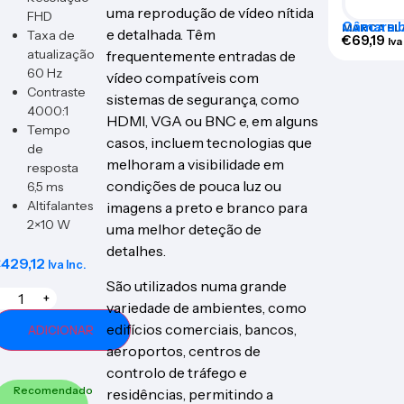
uma reprodução de vídeo nítida
FHD
Câmara b
MARCA BL
e detalhada. Têm
Taxa de
AHD e Analóg
€
69,19
Iva
B581SW-
atualização
frequentemente entradas de
60 Hz
vídeo compatíveis com
Contraste
sistemas de segurança, como
4000:1
HDMI, VGA ou BNC e, em alguns
Tempo
casos, incluem tecnologias que
de
melhoram a visibilidade em
resposta
condições de pouca luz ou
6,5 ms
Altifalantes
imagens a preto e branco para
2×10 W
uma melhor deteção de
detalhes.
€
429,12
Iva Inc.
São utilizados numa grande
+
variedade de ambientes, como
edifícios comerciais, bancos,
ADICIONAR
aeroportos, centros de
controlo de tráfego e
Recomendado
residências, permitindo a