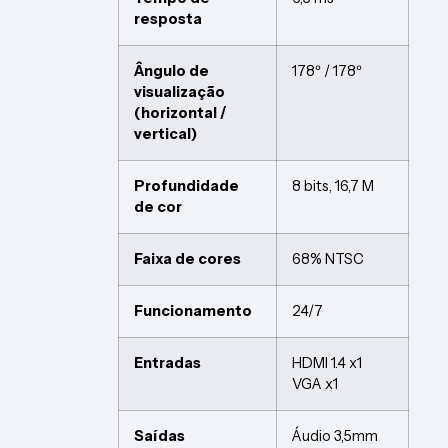
resposta
Ângulo de
178º / 178º
visualização
(horizontal /
vertical)
Profundidade
8 bits, 16,7 M
de cor
Faixa de cores
68% NTSC
Funcionamento
24/7
Entradas
HDMI 1.4 x1
VGA x1
Saídas
Áudio 3,5mm