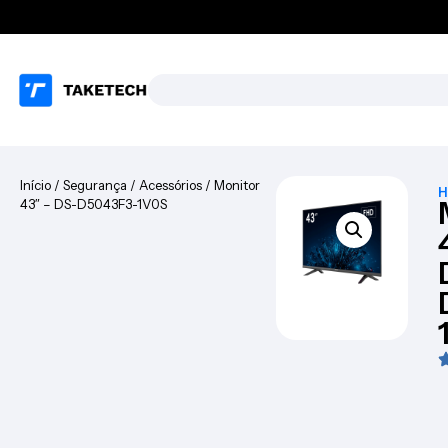
Início
/
Segurança
/
Acessórios
/ Monitor
H
43″ – DS-D5043F3-1V0S