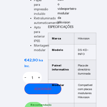
o
para
videoporteiro
impressão
modular
incluído
da
Retroiluminado
Hikvision
automaticamente
ESPECIFICAÇÕES
Apto
para
exterior
Marca
Hikvision
IP65
Montagem
modular
Modelo
DS-KD-
INFO
€
42,90
Iva
Painel
Placa de
Inc.
informativo
directório
iluminada
−
+
Modular
Compatível
ADICIONAR
com placas
modulares
Hikvision
Recomendado