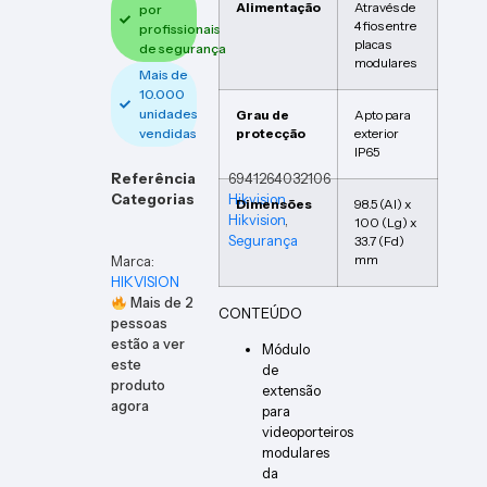
Alimentação
Através de
por
4 fios entre
profissionais
placas
de segurança
modulares
Mais de
10.000
unidades
Grau de
Apto para
vendidas
protecção
exterior
IP65
Referência
6941264032106
Categorias
Hikvision
,
Dimensões
98.5 (Al) x
Hikvision
,
100 (Lg) x
Segurança
33.7 (Fd)
mm
Marca:
HIKVISION
Mais de
2
CONTEÚDO
pessoas
estão a ver
Módulo
este
de
produto
extensão
agora
para
videoporteiros
modulares
da