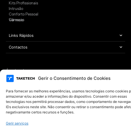
Kits Profissionais
Intrusão
Conforto Pessoal
Câmaras
Ver mais
Links Rápidos
Contactos
Área Legal
Copyright © 2021 – 2026 TAKETECH | Todos os direitos reservados
Gerir o Consentimento de Cookies
Desenvolvido por
MYWEBSITE
Para fornecer as melhores experiências, usamos tecnologias como cookies 
armazenar e/ou aceder a informações do dispositivo. Consentir com essas
tecnologias nos permitirá processar dados, como comportamento de navega
IDs exclusivos neste site. Não consentir ou retirar o consentimento pode afet
negativamante certos recursos e funções.
Gerir serviços