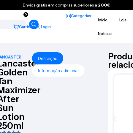
Envios grátis em compras superiores a
200€
0
Categorias
Início
Loja
Carrinho
Login
Noticias
Produ
ANCASTER
Descrição
Lancaster
relac
Golden
Informação adicional
Tan
Maximizer
After
Sun
Lotion
250ml