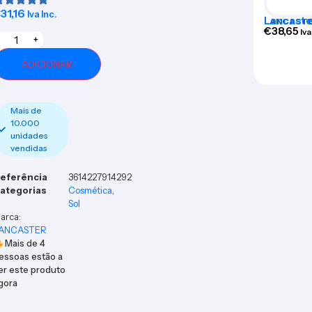
€
31,16
Iva Inc.
Lancaste
LANCAST
Maximize
€
38,65
Iva
+
400ml
ADICIONAR
Mais de
10.000
unidades
vendidas
eferência
3614227914292
ategorias
Cosmética
,
Sol
arca:
ANCASTER
Mais de
4
essoas estão a
er este produto
gora